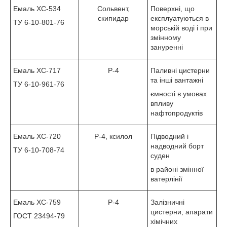
Емаль ХС-534
Сольвент,
Поверхні, що
скипидар
експлуатуються в
ТУ 6-10-801-76
морській воді і при
змінному
зануренні
Емаль ХС-717
Р-4
Паливні цистерни
та інші вантажні
ТУ 6-10-961-76
ємності в умовах
впливу
нафтопродуктів
Емаль ХС-720
Р-4, ксилол
Підводний і
надводний борт
ТУ 6-10-708-74
суден
в районі змінної
ватерлінії
Емаль ХС-759
Р-4
Залізничні
цистерни, апарати
ГОСТ 23494-79
хімічних