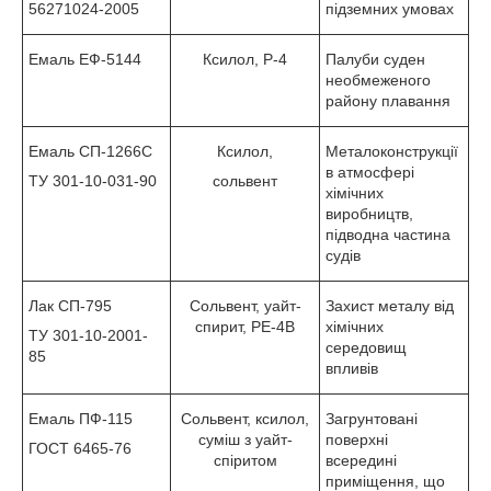
56271024-2005
підземних умовах
Емаль ЕФ-5144
Ксилол, Р-4
Палуби суден
необмеженого
району плавання
Емаль СП-1266С
Ксилол,
Металоконструкції
в атмосфері
ТУ 301-10-031-90
сольвент
хімічних
виробництв,
підводна частина
судів
Лак СП-795
Сольвент, уайт-
Захист металу від
спирит, РЕ-4В
хімічних
ТУ 301-10-2001-
середовищ
85
впливів
Емаль ПФ-115
Сольвент, ксилол,
Загрунтовані
суміш з уайт-
поверхні
ГОСТ 6465-76
спіритом
всередині
приміщення, що