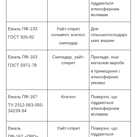
піддаються
атмосферним
впливам
Емаль ПФ-133
Уайт-спірит,
Для
сольвент, ксилол,
сільськогосподарс
ГОСТ 926-82
ьких машин
скипидар
Емаль ПФ-163
Скипидар, уайт-
Прилади, інші
спирит
металеві вироби
ГОСТ 5971-78
в приміщенні і
атмосферних
умовах
Емаль ПФ-167
Ксилол
Поверхні, що
піддаються
ТУ 2312-063-050-
атмосферним
34239-94
впливам
Емаль
Уайт-спірит
Поверхні, що
піддаються
ПФ-167 «ПРО»