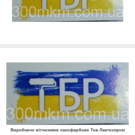
Виробничо вітчизняне лакофарбове Тов Лактехпром