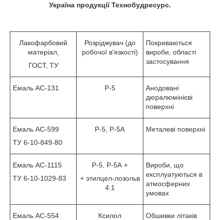
Україна продукції Технобудресурс.
Лакофарбовий
Розріджувач (до
Покриваються
матеріал,
робочої в'язкості)
вироби, області
застосування
ГОСТ, ТУ
Емаль АС-131
Р-5
Анодовані
дюралюмінієві
поверхні
Емаль АС-599
Р-5, Р-5А
Металеві поверхні
ТУ 6-10-849-80
Емаль АС-1115
Р-5, Р-5А +
Вироби, що
експлуатуються в
ТУ 6-10-1029-83
+ этилцел-лозольв
атмосферних
4:1
умовах
Емаль АС-554
Ксилол
Обшивки літаків