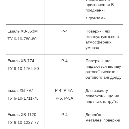
призначення В
поєднанні
з грунтами
Емаль ХВ-553М
Р-4
Поверхні, які
експлуатуються в
ТУ 6-10-780-80
атмосферних
умовах
Емаль ХВ-774
Р-4
Поверхні, що
піддаються впливу
ТУ 6-10-1764-80
оцтової кислоти і
оцтового ангідриду
Емалі ХВ-797
Р-4, Р-4А,
Для захисту
поверхонь, що не
ТУ 6-10-1711-75
Р-5, Р-5А
підлягають труїть
Емаль ХВ-1120
Р-4
Дерев'яні і
металеві поверхні
ТУ 6-10-1227-77