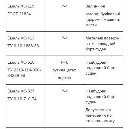
Емаль ХС-119
Р-4
Залізничні
ГОСТ 21824
вагони, будівельні
і дорожні машини,
мости
Емаль ХС-413
Р-4
Металеві поверхні,
в т. ч. підводний
ТУ 6-10-1888-83
борт суден
Емаль ХС-510
Р-4,
Надбудови і
надводний борт
ТУ 2313-114-050-
бутилацетат,
суден
34239-98
ацетон
Емаль ХС-527
Р-4
Надбудови і
надводний борт
ТУ 6-10-710-74
суден.
Допускається
нанесення по
стеклопластику