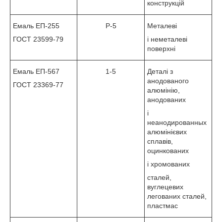
конструкцій
Емаль ЕП-255
Р-5
Металеві
ГОСТ 23599-79
і неметалеві
поверхні
Емаль ЕП-567
1-5
Деталі з
анодованого
ГОСТ 23369-77
алюмінію,
анодованих
і
неанодированных
алюмінієвих
сплавів,
оцинкованих
і хромованих
сталей,
вуглецевих
легованих сталей,
пластмас