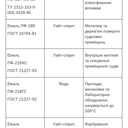
атмосферним
ТУ 2312-153-0-
впливам
050-3439-95
Емаль ПФ-188
Уайт-спірит
Металеві та
дерев'яні поверхні
ГОСТ 24784-81
суднових
приміщень
Емаль
Уайт-спірит
Внутрішні житлові
та спеціальні
ПФ-218ХС
приміщення судів
ГОСТ 21227-93
Емаль
Вода
Прилади,
механізми та
ПФ-218ГС
Лабораторне
ГОСТ 21227-93
обладнання,
нагрівається до
100°С
Емаль
Уайт-спірит,
Фарбування