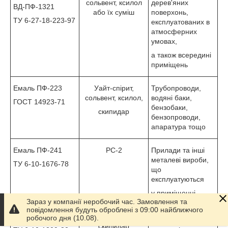
сольвент, ксилол
дерев'яних
ВД-ПФ-1321
або їх суміш
поверхонь,
ТУ 6-27-18-223-97
експлуатованих в
атмосферних
умовах,
а також всередині
приміщень
Емаль ПФ-223
Уайт-спірит,
Трубопроводи,
сольвент, ксилол,
водяні баки,
ГОСТ 14923-71
бензобаки,
скипидар
бензопроводи,
апаратура тощо
Емаль ПФ-241
РС-2
Прилади та інші
металеві вироби,
ТУ 6-10-1676-78
що
експлуатуються
у приміщенні
Зараз у компанії неробочий час. Замовлення та
повідомлення будуть оброблені з 09:00 найближчого
Емаль ПФ-837
Уайт-спірит,
Металеві
робочого дня (10.08).
скипидар