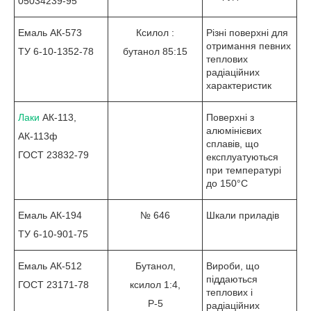
05034239-95
Емаль АК-573
Ксилол :
Різні поверхні для
отримання певних
ТУ 6-10-1352-78
бутанол 85:15
теплових
радіаційних
характеристик
Лаки
АК-113,
Поверхні з
алюмінієвих
АК-113ф
сплавів, що
ГОСТ 23832-79
експлуатуються
при температурі
до 150°С
Емаль АК-194
№ 646
Шкали приладів
ТУ 6-10-901-75
Емаль АК-512
Бутанол,
Вироби, що
піддаються
ГОСТ 23171-78
ксилол 1:4,
теплових і
Р-5
радіаційних