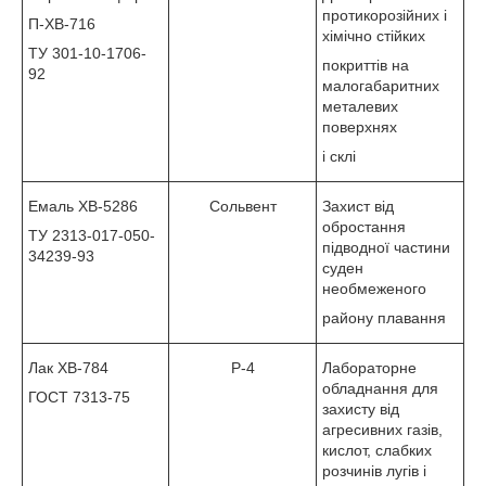
протикорозійних і
П-ХВ-716
хімічно стійких
ТУ 301-10-1706-
покриттів на
92
малогабаритних
металевих
поверхнях
і склі
Емаль ХВ-5286
Сольвент
Захист від
обростання
ТУ 2313-017-050-
підводної частини
34239-93
суден
необмеженого
району плавання
Лак ХВ-784
Р-4
Лабораторне
обладнання для
ГОСТ 7313-75
захисту від
агресивних газів,
кислот, слабких
розчинів лугів і