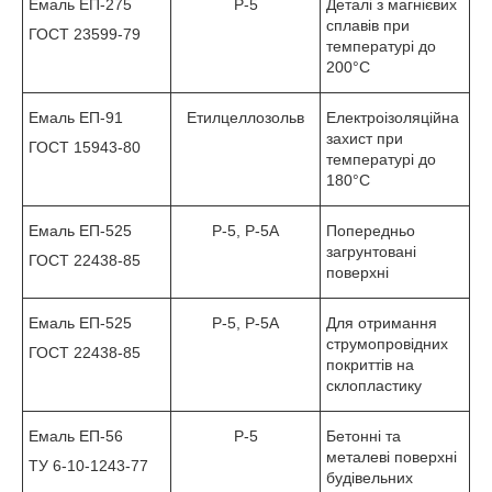
Емаль ЕП-275
Р-5
Деталі з магнієвих
сплавів при
ГОСТ 23599-79
температурі до
200°С
Емаль ЕП-91
Етилцеллозольв
Електроізоляційна
захист при
ГОСТ 15943-80
температурі до
180°С
Емаль ЕП-525
Р-5, Р-5А
Попередньо
загрунтовані
ГОСТ 22438-85
поверхні
Емаль ЕП-525
Р-5, Р-5А
Для отримання
струмопровідних
ГОСТ 22438-85
покриттів на
склопластику
Емаль ЕП-56
Р-5
Бетонні та
металеві поверхні
ТУ 6-10-1243-77
будівельних