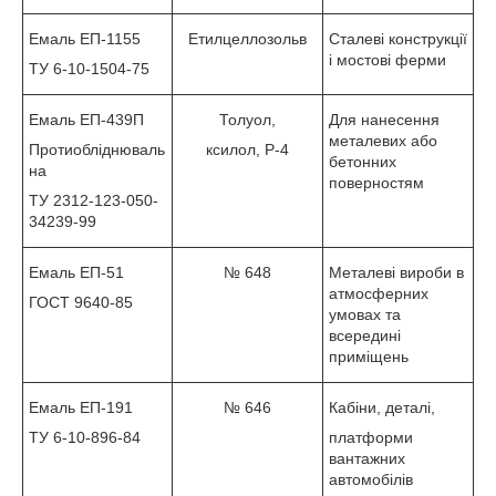
Емаль ЕП-1155
Етилцеллозольв
Сталеві конструкції
і мостові ферми
ТУ 6-10-1504-75
Емаль ЕП-439П
Толуол,
Для нанесення
металевих або
Протиобліднюваль
ксилол, Р-4
бетонних
на
поверностям
ТУ 2312-123-050-
34239-99
Емаль ЕП-51
№ 648
Металеві вироби в
атмосферних
ГОСТ 9640-85
умовах та
всередині
приміщень
Емаль ЕП-191
№ 646
Кабіни, деталі,
ТУ 6-10-896-84
платформи
вантажних
автомобілів