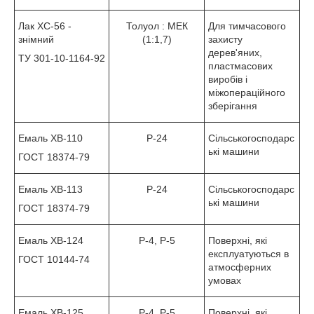
Лак ХС-56 -
Толуол : МЕК
Для тимчасового
знімний
(1:1,7)
захисту
дерев'яних,
ТУ 301-10-1164-92
пластмасових
виробів і
міжопераційного
зберігання
Емаль ХВ-110
Р-24
Сільськогосподарс
ькі машини
ГОСТ 18374-79
Емаль ХВ-113
Р-24
Сільськогосподарс
ькі машини
ГОСТ 18374-79
Емаль ХВ-124
Р-4, Р-5
Поверхні, які
експлуатуються в
ГОСТ 10144-74
атмосферних
умовах
Емаль ХВ-125
Р-4, Р-5
Поверхні, які