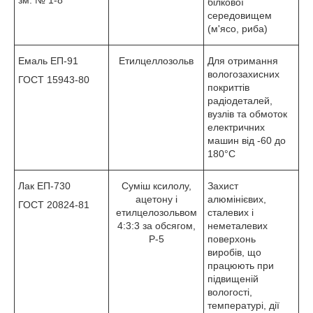
білкової
середовищем
(м'ясо, риба)
Емаль ЕП-91
Етилцеллозольв
Для отримання
вологозахисних
ГОСТ 15943-80
покриттів
радіодеталей,
вузлів та обмоток
електричних
машин від -60 до
180°С
Лак ЕП-730
Суміш ксилолу,
Захист
ацетону і
алюмінієвих,
ГОСТ 20824-81
етилцелозольвом
сталевих і
4:3:3 за обсягом,
неметалевих
Р-5
поверхонь
виробів, що
працюють при
підвищеній
вологості,
температурі, дії