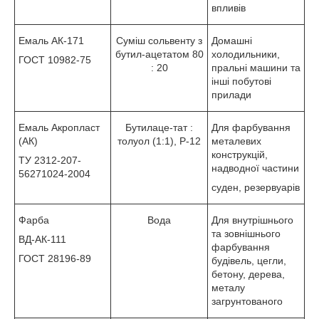
впливів
Емаль АК-171
Суміш сольвенту з
Домашні
бутил-ацетатом 80
холодильники,
ГОСТ 10982-75
: 20
пральні машини та
інші побутові
прилади
Емаль Акропласт
Бутилаце-тат :
Для фарбування
(АК)
толуол (1:1), Р-12
металевих
конструкцій,
ТУ 2312-207-
надводної частини
56271024-2004
суден, резервуарів
Фарба
Вода
Для внутрішнього
та зовнішнього
ВД-АК-111
фарбування
ГОСТ 28196-89
будівель, цегли,
бетону, дерева,
металу
загрунтованого