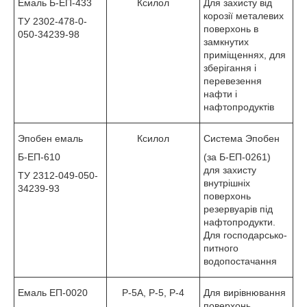
Емаль Б-ЕП-433
Ксилол
Для захисту від
корозії металевих
ТУ 2302-478-0-
поверхонь в
050-34239-98
замкнутих
приміщеннях, для
зберігання і
перевезення
нафти і
нафтопродуктів
Эпобен емаль
Ксилол
Система Эпобен
Б-ЕП-610
(за Б-ЕП-0261)
для захисту
ТУ 2312-049-050-
внутрішніх
34239-93
поверхонь
резервуарів під
нафтопродукти.
Для господарсько-
питного
водопостачання
Емаль ЕП-0020
Р-5А, Р-5, Р-4
Для вирівнювання
поверхонь