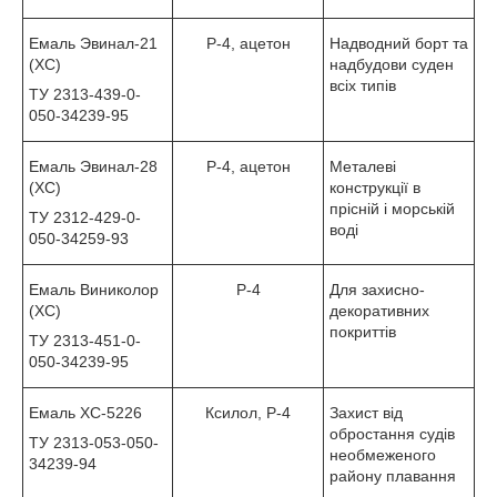
Емаль Эвинал-21
Р-4, ацетон
Надводний борт та
(ХС)
надбудови суден
всіх типів
ТУ 2313-439-0-
050-34239-95
Емаль Эвинал-28
Р-4, ацетон
Металеві
(ХС)
конструкції в
прісній і морській
ТУ 2312-429-0-
воді
050-34259-93
Емаль Виниколор
Р-4
Для захисно-
(ХС)
декоративних
покриттів
ТУ 2313-451-0-
050-34239-95
Емаль ХС-5226
Ксилол, Р-4
Захист від
обростання судів
ТУ 2313-053-050-
необмеженого
34239-94
району плавання