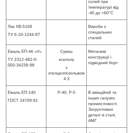
солей при
температурі від
-40 до +60°С
Лак ХВ-5169
Вироби з
спеціальних
ТУ 6-10-1244-87
сталей
Емаль ЕП-46 «У»
Суміш
Металеві
конструкції і
ТУ 2312-482-0-
ксилолу
підводний борт
050-34239-98
з
этилцеллозольвом
4:3
Емаль ЕП-140
Р-40, Р-5
В авіаційній та
інших галузях
ГОСТ 24709-81
промисловості.
Загрунтовані
деталі зі сталі,
АМГ