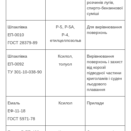
розчинів лугів,
спирто-бензинової
суміші
Шпаклівка
Р-5, Р-5А,
Для вирівнювання
поверхонь
ЕП-0010
Р-4,
етилцеллозольв
ГОСТ 28379-89
Шпаклівка
Ксилол,
Вирівнювання
поверхонь і захист
ЕП-0092
толуол
від корозії
ТУ 301-10-038-90
підводної частини
криголамів і суден
льодового
плавання
Емаль
Ксилол
Прилади
ЕФ-11-18
ГОСТ 5971-78