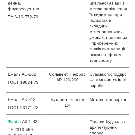
денна,
цивільної авіації з
флуоресцентна
метою поліпшення
їх видимості при
ТУ 6-10-772-79
польотах в
складних
метеорологічних
умовах, надводних
і прибережних
знаків сигналізації
річкового флоту і
транспорту
Емаль АС-182
Сольвент, Нефрас
Сільськогосподарс
АР 120/200
ькі машини та інші
ГОСТ 19024-79
вироби
Емаль АК-512
Бутанол : ксилол
Металеві поверхні
1:4
ГОСТ 23171-78
Фарба
АК-1-82
Фасади будівель і
архітектурних
ТУ 2313-459-
споруд