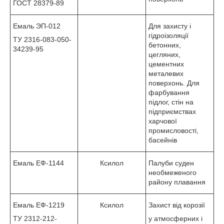
ГОСТ 28379-89
Емаль ЭП-012
Для захисту і
гідроізоляції
ТУ 2316-083-050-
бетонних,
34239-95
цегляних,
цементних
металевих
поверхонь. Для
фарбування
підлог, стін на
підприємствах
харчової
промисловості,
басейнів
Емаль ЕФ-1144
Ксилол
Палуби суден
необмеженого
району плавання
Емаль ЕФ-1219
Ксилол
Захист від корозії
ТУ 2312-212-
у атмосферних і