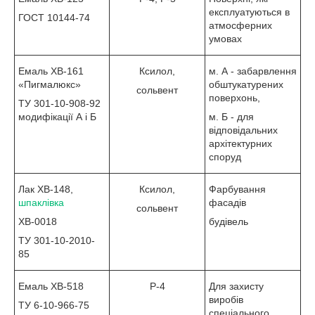
експлуатуються в
ГОСТ 10144-74
атмосферних
умовах
Емаль ХВ-161
Ксилол,
м. А - забарвлення
«Пигмалюкс»
обштукатурених
сольвент
поверхонь,
ТУ 301-10-908-92
модифікації А і Б
м. Б - для
відповідальних
архітектурних
споруд
Лак ХВ-148,
Ксилол,
Фарбування
шпаклівка
фасадів
сольвент
ХВ-0018
будівель
ТУ 301-10-2010-
85
Емаль ХВ-518
Р-4
Для захисту
виробів
ТУ 6-10-966-75
спеціального