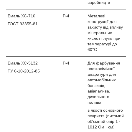
виробництв
Емаль ХС-710
Р-4
Металеві
конструкції для
ГОСТ 93355-81
захисту від впливу
мінеральних
кислот і лугів при
температурі до
60°С
Емаль ХС-5132
Р-4
Для фарбування
нафтохімічної
ТУ 6-10-2012-85
апаратури для
автомобільних
бензинів,
авіапалива,
дизельного
палива;
в якості основного
покриття (питомий
об'ємний опір 1 ·
1012 Ом · см)