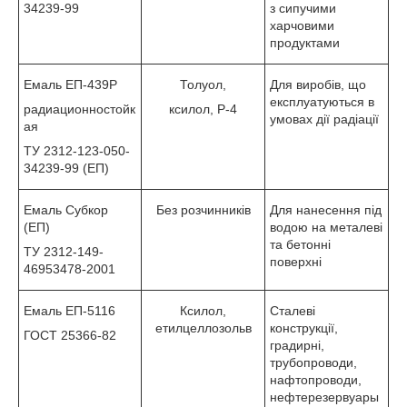
34239-99
з сипучими
харчовими
продуктами
Емаль ЕП-439Р
Толуол,
Для виробів, що
експлуатуються в
радиационностойк
ксилол, Р-4
умовах дії радіації
ая
ТУ 2312-123-050-
34239-99 (ЕП)
Емаль Субкор
Без розчинників
Для нанесення під
(ЕП)
водою на металеві
та бетонні
ТУ 2312-149-
поверхні
46953478-2001
Емаль ЕП-5116
Ксилол,
Сталеві
етилцеллозольв
конструкції,
ГОСТ 25366-82
градирні,
трубопроводи,
нафтопроводи,
нефтерезервуары