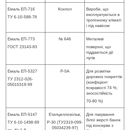
Емаль ЕП-716
Ксилол
Вироби, що
експлуатуються в
ТУ 6-10-588-78
тропічному кліматі
і під навісом
Емаль ЕП-773
№ 646
Металеві
ГОСТ 23143-83
поверхні, що
піддаються дії
лугів
Емаль ЕП-5327
Р-5А
Для розмітки
дорожніх покриттів
ТУ 2312-026-
(коефіцієнт
05015319-99
яскравості 74 %;
зносостійкість
70-80 %)
Емаль ЕП-5147
Етилцеллозольв,
Для лакування
білої жерсті банок
ТУ 6-10-1498-89
Р-30 (ТУ2319-099-
під консерви з
05034239-97)
зм. № 1-8