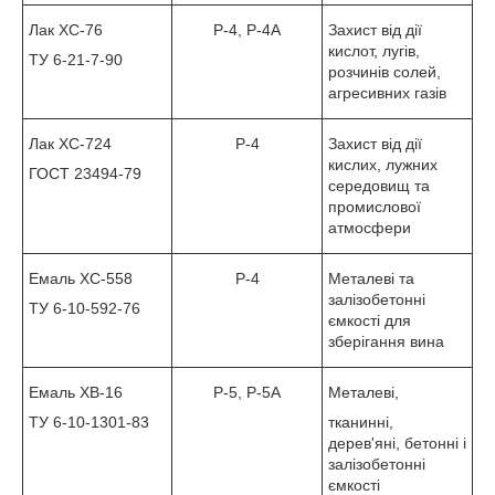
Лак ХС-76
Р-4, Р-4А
Захист від дії
кислот, лугів,
ТУ 6-21-7-90
розчинів солей,
агресивних газів
Лак ХС-724
Р-4
Захист від дії
кислих, лужних
ГОСТ 23494-79
середовищ та
промислової
атмосфери
Емаль ХС-558
Р-4
Металеві та
залізобетонні
ТУ 6-10-592-76
ємкості для
зберігання вина
Емаль ХВ-16
Р-5, Р-5А
Металеві,
ТУ 6-10-1301-83
тканинні,
дерев'яні, бетонні і
залізобетонні
ємкості