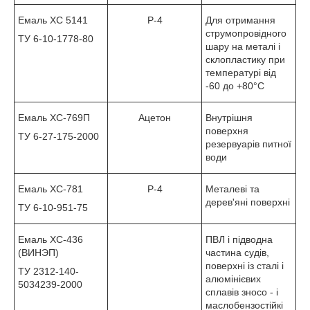
Емаль ХС 5141
Р-4
Для отримання
струмопровідного
ТУ 6-10-1778-80
шару на металі і
склопластику при
температурі від
-60 до +80°С
Емаль ХС-769П
Ацетон
Внутрішня
поверхня
ТУ 6-27-175-2000
резервуарів питної
води
Емаль ХС-781
Р-4
Металеві та
дерев'яні поверхні
ТУ 6-10-951-75
Емаль ХС-436
ПВЛ і підводна
(ВИНЭП)
частина судів,
поверхні із сталі і
ТУ 2312-140-
алюмінієвих
5034239-2000
сплавів зносо - і
маслобензостійкі