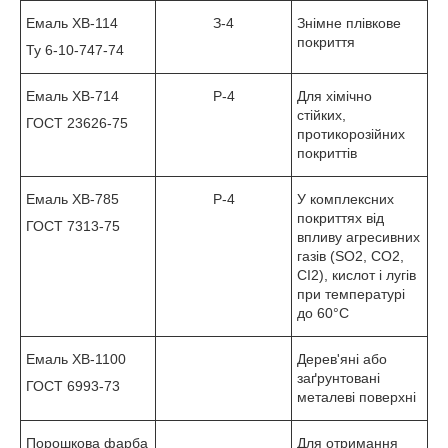
Емаль ХВ-114
З-4
Знімне плівкове
покриття
Ту 6-10-747-74
Емаль ХВ-714
Р-4
Для хімічно
стійких,
ГОСТ 23626-75
протикорозійних
покриттів
Емаль ХВ-785
Р-4
У комплексних
покриттях від
ГОСТ 7313-75
впливу агресивних
газів (SO2, CO2,
CI2), кислот і лугів
при температурі
до 60°С
Емаль ХВ-1100
Дерев'яні або
заґрунтовані
ГОСТ 6993-73
металеві поверхні
Порошкова фарба
Для отримання