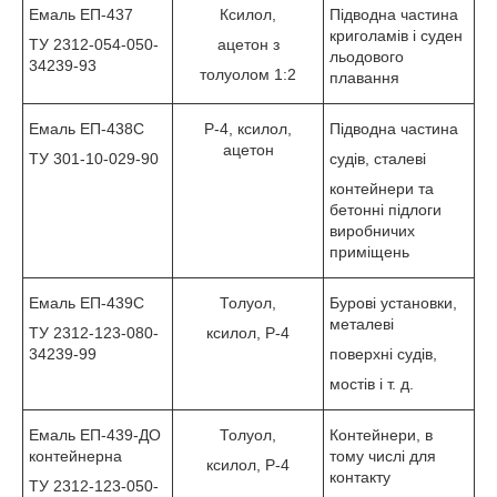
Емаль ЕП-437
Ксилол,
Підводна частина
криголамів і суден
ТУ 2312-054-050-
ацетон з
льодового
34239-93
толуолом 1:2
плавання
Емаль ЕП-438С
Р-4, ксилол,
Підводна частина
ацетон
ТУ 301-10-029-90
судів, сталеві
контейнери та
бетонні підлоги
виробничих
приміщень
Емаль ЕП-439С
Толуол,
Бурові установки,
металеві
ТУ 2312-123-080-
ксилол, Р-4
34239-99
поверхні судів,
мостів і т. д.
Емаль ЕП-439-ДО
Толуол,
Контейнери, в
контейнерна
тому числі для
ксилол, Р-4
контакту
ТУ 2312-123-050-