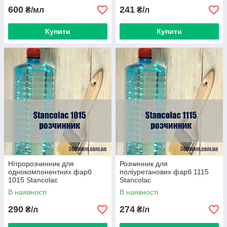
600
241
₴/мл
₴/л
Купити
Купити
Нітророзчинник для
Розчинник для
однокомпонентних фарб
поліуретанових фарб 1115
1015 Stancolac
Stancolac
В наявності
В наявності
290
274
₴/л
₴/л