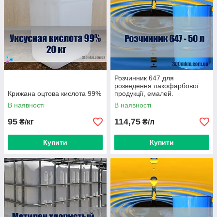
Розчинник 647 для
розведення лакофарбової
Крижана оцтова кислота 99%
продукції, емалей.
В наявності
В наявності
95
114,75
₴/кг
₴/л
Купити
Купити