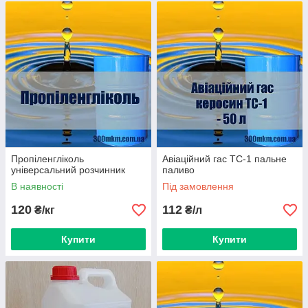
Пропіленгліколь
Авіаційний гас ТС-1 пальне
універсальний розчинник
паливо
В наявності
Під замовлення
120
112
₴/кг
₴/л
Купити
Купити