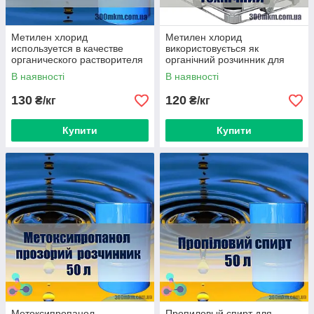
Метилен хлорид
Метилен хлорид
используется в качестве
використовується як
органического растворителя
органічний розчинник для
для очистки и обезжиривания
очищення та знежирення
В наявності
В наявності
металла
металу
130
120
₴/кг
₴/кг
Купити
Купити
Метоксипропанол
Пропиловый спирт для