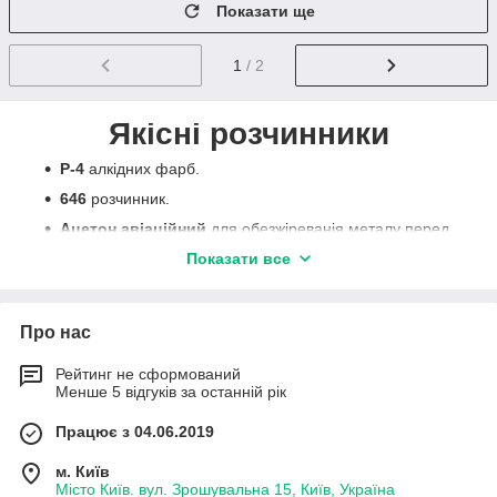
Показати ще
1
/ 2
Якісні розчинники
Р-4
алкідних фарб.
646
розчинник.
Ацетон авіаційний
для обезжіреванія металу перед
фарбуванням.
Показати все
Уайт спірит
для масляних, алкідних фарб і
грунтовок так само можна розбавляти бітумний
матеріал.
Про нас
Сольвент
для розчинення мастил, бітумів, каучуків,
сечовино - і меламіноформальдегідних олігомерів,
Рейтинг не сформований
Менше 5 відгуків за останній рік
поліефірів терефталевої кислоти, нефтеполімерних
смол, полиэфирамидов і поліефірімідов,
Працює з 04.06.2019
меламіноалкідних лакофарбових матеріалів.
Ксилол
м. Київ
Місто Київ. вул. Зрошувальна 15, Київ, Україна
Краще використовувати органічні розчинники. Для