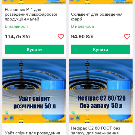
Розчинник Р-4 для
розведення лакофарбової
Сольвент для розведення
продукції емалей
фарб
В наявності
В наявності
114,75
94,90
₴/л
₴/л
Купити
Купити
Нефрас С2 80 ГОСТ без
Уайт спірит для розведення
запаху, для знежирення