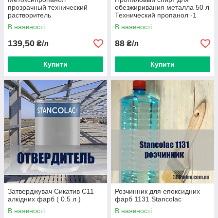
прозрачный технический
обезжиривания металла 50 л
растворитель
Технический пропанол -1
универсального применения
В наявності
В наявності
50 л
139,50
88
₴/л
₴/л
Купити
Купити
Затверджувач Сикатив С11
Розчинник для епоксидних
алкідних фарб ( 0.5 л )
фарб 1131 Stancolac
В наявності
В наявності