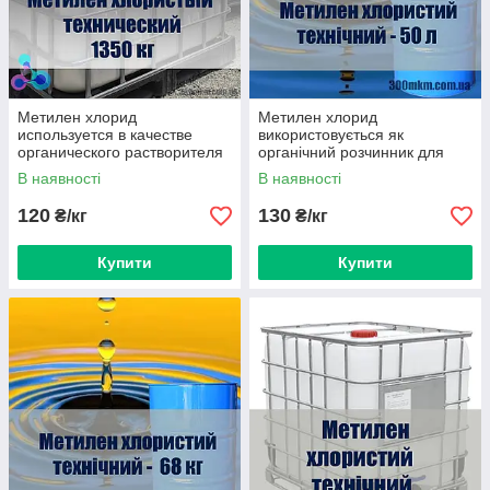
Метилен хлорид
Метилен хлорид
используется в качестве
використовується як
органического растворителя
органічний розчинник для
для очистки и обезжиривания
очищення та знежирення
В наявності
В наявності
металла
металу
120
130
₴/кг
₴/кг
Купити
Купити