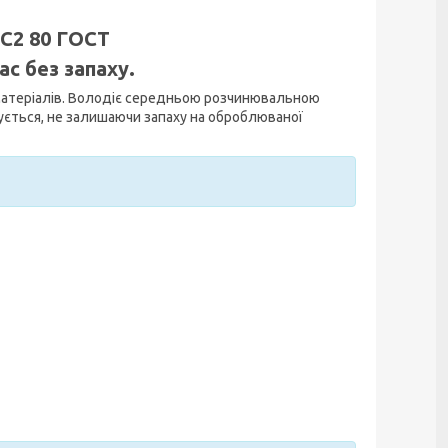
С2 80 ГОСТ
с без запаху.
матеріалів. Володіє середньою розчинювальною
ється, не залишаючи запаху на оброблюваної