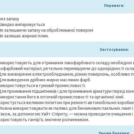
Переваги:
Без запаху
Швидко випаровується
Не залишаючи запаху на оброблюваної поверхні
Не залишає жирних плям.
Застосування:
Використовують для отримання лакофарбового складу необхідної в
кофарбовий матеріал, ретельно перемішуючи до однорідності скла
Для знежирення електрообладнання, різних поверхонь, особливо 
Для виведення дрібних жирно масляних фарб.
Використовується в гумовій промисловості.
Для промивання підшипників і для промивання арматури перед кон
Використання його в оптичній промисловості та органічної хімії.
Користується великим попитом при ремонті автомобільної коробки п
Можна використовувати як паливо для бензинових паяльних ламп і к
Також, за допомогою Уайт-Спіриту, — можна проводити очищення 
користовують ганчір'я, змочене розчинником.
Умови безпеки: