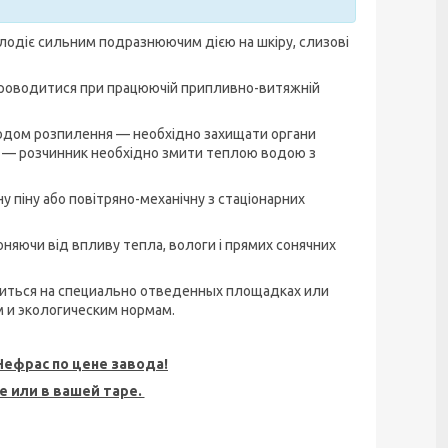
олодіє сильним подразнюючим дією на шкіру, слизові
 проводитися при працюючій припливно-витяжній
одом розпилення — необхідно захищати органи
у — розчинник необхідно змити теплою водою з
у піну або повітряно-механічну з стаціонарних
оняючи від впливу тепла, вологи і прямих сонячних
ниться на специально отведенных площадках или
 и экологическим нормам.
Нефрас по цене завода!
е или в вашей таре.