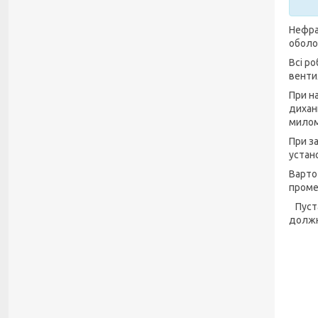
Нефра
оболон
Всі р
вентил
При н
дихан
милом
При за
устано
Варто
проме
Пуста
должн