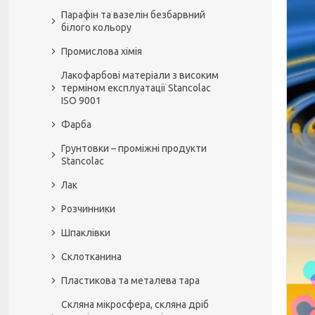
Парафін та вазелін безбарвний
білого кольору
Промислова хімія
Лакофарбові матеріали з високим
терміном експлуатації Stancolac
ISO 9001
Фарба
Грунтовки – проміжні продукти
Stancolac
Лак
Розчинники
Шпаклівки
Склотканина
Пластикова та металева тара
Скляна мікросфера, скляна дріб