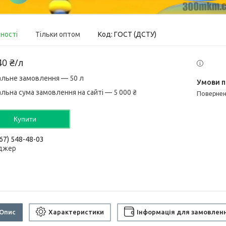
вності
Тільки оптом
Код:
ГОСТ (ДСТУ)
40 ₴/л
альне замовлення — 50 л
альна сума замовлення на сайті — 5 000 ₴
поверне
Купити
67) 548-48-03
джер
Опис
Характеристики
Інформація для замовлен