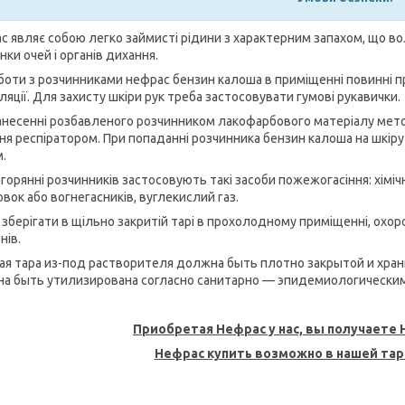
с являє собою легко займисті рідини з характерним запахом, що в
ки очей і органів дихання.
оботи з розчинниками нефрас бензин калоша в приміщенні повинні
яції. Для захисту шкіри рук треба застосовувати гумові рукавички.
анесенні розбавленого розчинником лакофарбового матеріалу мет
ня респіратором. При попаданні розчинника бензин калоша на шкір
.
горянні розчинників застосовують такі засоби пожежогасіння: хімічн
вок або вогнегасників, вуглекислий газ.
 зберігати в щільно закритій тарі в прохолодному приміщенні, охор
нів.
я тара из-под растворителя должна быть плотно закрытой и хра
а быть утилизирована согласно санитарно — эпидемиологическим
Приобретая Нефрас у нас, вы получаете 
Нефрас купить возможно в нашей тар