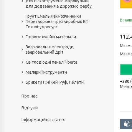
для піскоструменю мікрокульки
для додавання в дорожню фарбу.
Грунт Емаль Лак Розчинники
В ная
Перетворювач іржі виробник ВП
Технобудресурс
112,
Гідроізоляційні матеріали
Мінім
Зварювальні електроди,
зварювальний дріт
Мінім
Світлодіодні панелі liberta
Малярні інструменти
+380 (
Брикети Піні Кей, Руф, Пелети.
Мене
Про нас
Відгуки
Інформаційна стаття