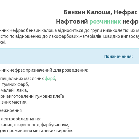
Бензин Калоша, Нефрас 
Нафтовий
розчинник
нефра
нник Нефрас бензин калоша відноситься до групи низьколетючих 
істю по відношенню до лакофарбових матеріалів. Швидко випарову
ні.
Призначення:
нник нефрас призначений для розведення:
спеціальних масляних
фарб
,
бітумних фарб,
емалей і лаків,
при виготовленні гумових клеїв
різних мастик.
нежирення
електрообладнання:
тканин, шкіри перед фарбуванням,
для промивання металевих виробів.