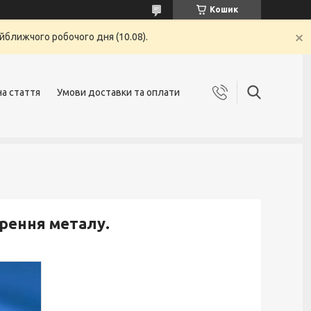
Кошик
йближчого робочого дня (10.08).
на стаття
Умови доставки та оплати
ирення металу.