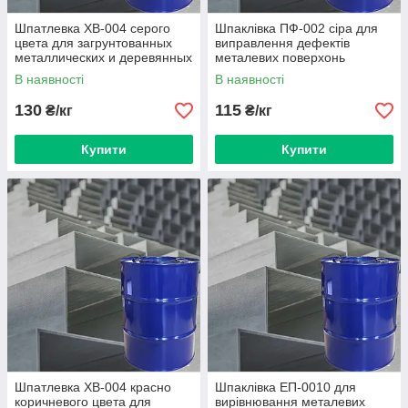
Шпатлевка ХВ-004 серого
Шпаклівка ПФ-002 сіра для
цвета для загрунтованных
виправлення дефектів
металлических и деревянных
металевих поверхонь
поверхностей
В наявності
В наявності
130
115
₴/кг
₴/кг
Купити
Купити
Шпатлевка ХВ-004 красно
Шпаклівка ЕП-0010 для
коричневого цвета для
вирівнювання металевих