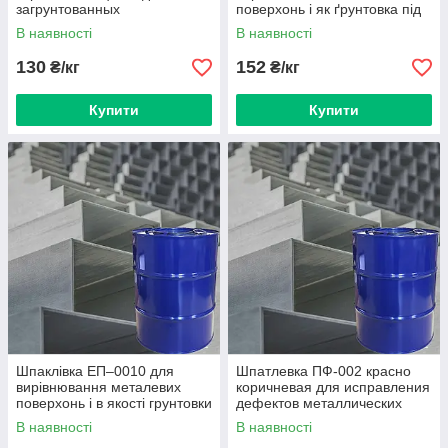
загрунтованных
поверхонь і як ґрунтовка під
металлических
епоксидні матеріали
В наявності
В наявності
130
152
₴/кг
₴/кг
Купити
Купити
Шпаклівка ЕП–0010 для
Шпатлевка ПФ-002 красно
вирівнювання металевих
коричневая для исправления
поверхонь і в якості грунтовки
дефектов металлических
під епоксидні матеріали
поверхностей
В наявності
В наявності