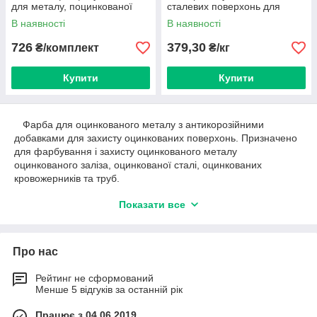
для металу, поцинкованої
сталевих поверхонь для
сталі, алюмінію, міді
фарба з оцинкованої дахів
В наявності
В наявності
726
379,30
₴/комплект
₴/кг
Купити
Купити
Фарба для оцинкованого металу з антикорозійними
добавками для захисту оцинкованих поверхонь. Призначено
для фарбування і захисту оцинкованого металу
оцинкованого заліза, оцинкованої сталі, оцинкованих
кровожерників та труб.
Замінюються під час будівництва та ремонту для
Показати все
фарбування оцинкованих, а також інших Для великої служби
експлуатації металевих поверхонь З додатковим
використанням ґрунту, що піддається атмосферним впливам,
Про нас
для внутрішніх та зовнішніх малярських робіт. Він захищає
поверхню від корозії, агресивної дії атмосфери та вологості.
Рейтинг не сформований
Він має високу прикристь, утворює рівну плівку, яка стійка
Менше 5 відгуків за останній рік
до зміни температури від -50 °С до +90 °С, добре захищає
поверхню і надає їй чудового естетичного вигляду.
Працює з 04.06.2019