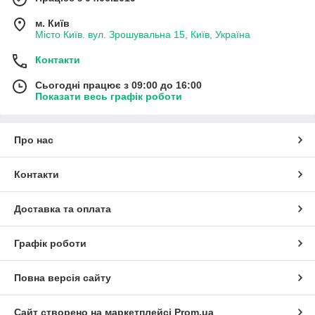
У помірному і холодному кліматі барвники, що складаються
м. Київ
з двох шарів фарби по оцинковці, зберігають захисні
Місто Київ. вул. Зрошувальна 15, Київ, Україна
властивості протягом тривалого періоду без деструкцій.
Покривання використовуються для зовнішнього
Контакти
застосування, зберігаючи свої експлуатаційні та декоративні
властивості щонайменше п’ять років. Цинкська фарба і
Сьогодні працює з 09:00 до 16:00
Показати весь графік роботи
ґрунт Виготовляють сучасні технології з високоякісного
сировини імпортних виробників.
Про нас
Контакти
Доставка та оплата
Графік роботи
Повна версія сайту
Сайт створено на маркетплейсі
Prom.ua