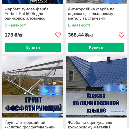
Фарбекс гумова фарба
Антикорозійна фарба по
Ferbex Ral 5005 для
оцинковці, кольоровому
оцинковки, алюмінію,
металу та сталевим
металоконструкцій з чорного
поверхням 9 кг
В наявності
В наявності
металу
178
368,44
₴/кг
₴/кг
Купити
Купити
Ґрунт антикорозійний
Фарба по оцинкуванню,
кислотно фосфатувальний
кольоровому металів і