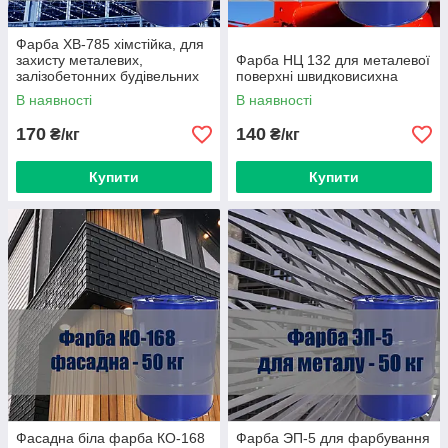
Фарба ХВ-785 хімстійка, для
захисту металевих,
Фарба НЦ 132 для металевої
залізобетонних будівельних
поверхні швидковисихна
конструкцій від кислот і газів.
В наявності
В наявності
170
140
₴/кг
₴/кг
Купити
Купити
Фасадна біла фарба КО-168
Фарба ЭП-5 для фарбування