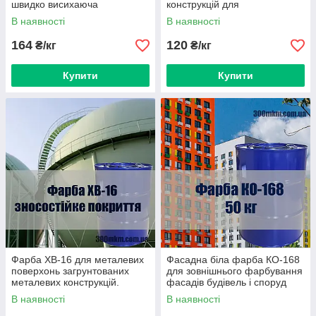
швидко висихаюча
конструкцій для
загрунтованих металевих
В наявності
В наявності
поверхонь.
164
120
₴/кг
₴/кг
Купити
Купити
Фарба ХВ-16 для металевих
Фасадна біла фарба КО-168
поверхонь загрунтованих
для зовнішнього фарбування
металевих конструкцій.
фасадів будівель і споруд
В наявності
В наявності