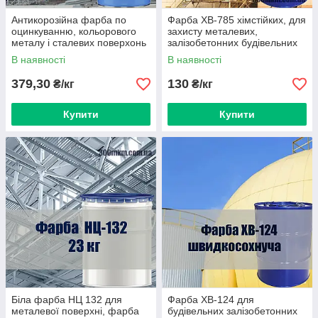
Антикорозійна фарба по
Фарба ХВ-785 хімстійких, для
оцинкуванню, кольорового
захисту металевих,
металу і сталевих поверхонь
залізобетонних будівельних
Гальванол
конструкцій від кислот і газів
В наявності
В наявності
379,30
130
₴/кг
₴/кг
Купити
Купити
Біла фарба НЦ 132 для
Фарба ХВ-124 для
металевої поверхні, фарба
будівельних залізобетонних