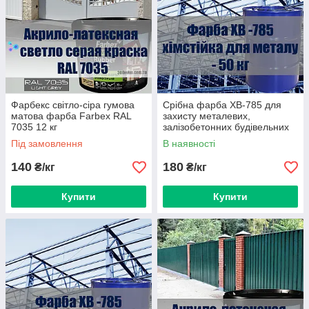
Фарбекс світло-сіра гумова
Срібна фарба ХВ-785 для
матова фарба Farbex RAL
захисту металевих,
7035 12 кг
залізобетонних будівельних
конструкцій від кислот і газів.
Під замовлення
В наявності
140
180
₴/кг
₴/кг
Купити
Купити