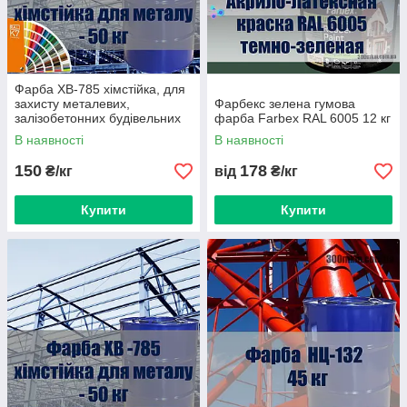
Фарба ХВ-785 хімстійка, для
захисту металевих,
Фарбекс зелена гумова
залізобетонних будівельних
фарба Farbex RAL 6005 12 кг
конструкцій від кислот і газів.
В наявності
В наявності
150
178
₴/кг
від
₴/кг
Купити
Купити