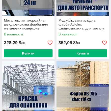
Металюкс антикорозійна
Модифікована алкідна
швидковисихна фарба для
фарба Avtolux
металевих поверхонь
швидковисихна, для металу
для автотранспорту 17 кг
В наявності
В наявності
328,29
352,05
₴/кг
₴/кг
Купити
Купити