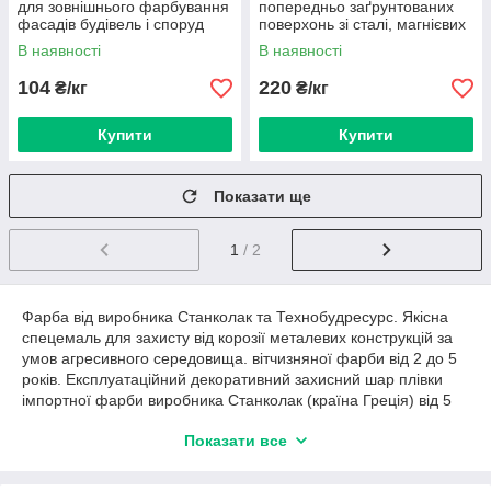
для зовнішнього фарбування
попередньо заґрунтованих
фасадів будівель і споруд
поверхонь зі сталі, магнієвих
В наявності
В наявності
104
220
₴/кг
₴/кг
Купити
Купити
Показати ще
1
/ 2
Фарба від виробника Станколак та Технобудресурс. Якісна
спецемаль для захисту від корозії металевих конструкцій за
умов агресивного середовища. вітчизняної фарби від 2 до 5
років. Експлуатаційний декоративний захисний шар плівки
імпортної фарби виробника Станколак (країна Греція) від 5
років.
Показати все
Шар покриття має переваги:
Легка у використані.