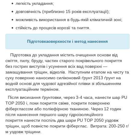
легкість укладання;
довговічність (приблизно 15 років експлуатації);
можливість використання в будь-якій кліматичній зоні;
стійкість до процесів корозії та гниття.
Підготовка
оверхности
і метод нанесення
Підготовка до укладання містить очищення основи від
сміття, пилу, бруду, частин старого покрівельного покриття
без гострих виступів і усунення всіх вад поверхні —
замащування тріщин, відколів. Наступним етапом на чисту та
суху поверхню наносимо силіконовий ґрунт 2013 ґрунт на
водній основі для чудової адгезійної плівки зі збільшенням
експлуатаційним терміном.
Після висихання ґрунтовки, через 3-4 часа, нанести шар PU
TOP 2050 і, поки покриття свіже, покрити поверхнею
фіберглассом або поліефірною тканиною. Через 12 годин
після нанесення першого шару гідроізоляційного
покриття нанести поспіль два шари PU TOP 2050 уздовж
тріщин, щоб повністю покрити фіберглас. Витрата: 200-250 г/
м уздовж тріщини.