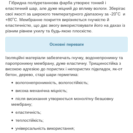
Гібридна поліуретаннова фарба утворює тонкий і
еластичний шар, але дуже міцний до впливу вологи. Зберігає
свої якості за широкого температурного діапазону за -20
˚
C и
+80
˚
C. Мембранне покриття вирізняється гнучкістю й
еластичністю, що дає змогу використовувати його на дахах із
різним рівнем ухилу та будь-якою плоскістю.
Основні переваги
Ізоляційні матеріали забезпечать гнучку, водонепроникну та
паропроникну мембрану, дуже еластичну. Трищиностійка з
високою адгезією до пористих і непористих підкладок, як-от
бетон, дерево, старі шари герметика:
вологонепроникність, вологостійкість;
висока механічна міцність;
після висихання утворюється монолітну безшовну
мембрану;
еластичність;
теплостійкість;
універсальність використання;