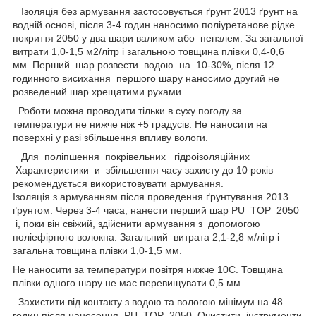
Ізоляція без армування застосовується ґрунт 2013 ґрунт на
водній основі, після 3-4 годин наносимо поліуретанове рідке
покриття 2050 у два шари валиком або пензлем. За загальної
витрати 1,0-1,5 м2/літр і загальною товщина плівки 0,4-0,6
мм. Перший шар розвести водою на 10-30%, після 12
годинного висихання першого шару наносимо другий не
розведений шар хрещатими рухами.
Роботи можна проводити тільки в суху погоду за
температури не нижче ніж +5 градусів. Не наносити на
поверхні у разі збільшення впливу вологи.
Для поліпшення покрівельних гідроізоляційних
Характеристики и збільшення часу захисту до 10 років
рекомендується використовувати армування.
Ізоляція з армуванням після проведення ґрунтування 2013
ґрунтом. Через 3-4 часа, нанести перший шар PU TOP 2050
і, поки він свіжий, здійснити армування з допомогою
поліефірного волокна. Загальний витрата 2,1-2,8 м/літр і
загальна товщина плівки 1,0-1,5 мм.
Не наносити за температури повітря нижче 10C. Товщина
плівки одного шару не має перевищувати 0,5 мм.
Захистити від контакту з водою та вологою мінімум на 48
годин після нанесення PU TOP 2050. Очистити інструменти