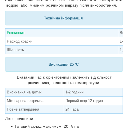
водою або мийним розчином відразу після використання.
Технічна інформація
Розчинник
Вод
Расход краски
1-3 
Щільність
1,30
Висихання 25 ˚C
Вказаний час є орієнтовним і залежить від кількості
розчинника, вологості та температури
Висихання на дотик
1-2 години
Міжшарова витримка
Перший шар 12 годин
Повне затвердіння
24 часа
Леткі речовини:
Готовий склад максимум: 20 г/літр