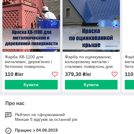
Фарба ХВ-1100 для
Фарба по оцинкуванню,
Фарб
металевих, дерев'яних і
кольоровому металів і
мета
бетонних поверхонь.
сталевих поверхонь для
бето
фарба з оцинкованої дахів
110
379,30
110
₴/кг
₴/кг
Купити
Купити
Про нас
Рейтинг не сформований
Менше 5 відгуків за останній рік
Працює з 04.06.2019