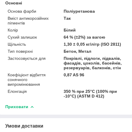
Основні
Основа фарби
Поліуретанова
Вміст антикорозійних
Так
пігментів
Колір
Білий
Сухий залишок
64 % (±2%) за вагою
Щільність
1,30 ± 0,05 кг/літр (ISO 2811)
Тип поверхні
Бетон, Метал
Застосовується для
Покрівлі, підлоги, підвалів,
фасадів, цоколів, басейнів,
резервуарів, балконів, стін
Коефіцієнт відбиття
0,87 AS 96
сонячного
випромінювання
Елонгація
350 % при 25°C (100% при
-10°C) (ASTM D 412)
Приховати
Умови доставки