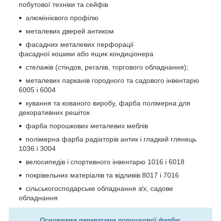
побутової техніки та сейфів
алюмінієвого профілю
металевих дверей антиком
фасадних металевих перфорації
фасадної кошики або ящик кондиціонера
стелажів (стіндов, регалів, торгового обладнання);
металевих парканів городного та садового інвентарю
6005 і 6004
кування та кованого виробу, фарба полімерна для
декоративних решіток
фарба порошкових металевих меблів
полімерна фарба радіаторів антик і гладкий глянець
1036 і 3004
велосипедів і спортивного інвентарю 1016 і 6018
покрівельних матеріалів та відливів 8017 і 7016
сільськогосподарське обладнання з/х, садове
обладнання
Основними перевагами порошкової фарби: