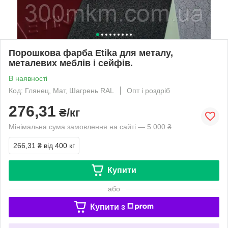
Порошкова фарба Etika для металу,
металевих меблів і сейфів.
В наявності
Код: Глянец, Мат, Шагрень RAL
Опт і роздріб
276,31
₴/кг
Мінімальна сума замовлення на сайті — 5 000 ₴
266,31 ₴
від 400 кг
Купити
або
Купити з