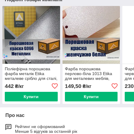
Поліефірна порошкова
Фарба порошкова
Фар
фарба металік Etika
перлово-біла 1013 Etika
черв
металеве срібло для сталі,
для металевих меблів,
для 
чорного кольорового
дверей, профнастиллів і
двер
442
149,50
230
₴/кг
₴/кг
металу
кріплення.
Купити
Купити
Про нас
Рейтинг не сформований
Менше 5 відгуків за останній рік