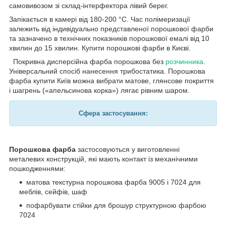
самовивозом зі склад-інтерфектора лівий берег.
Запікається в камері від 180-200 °C. Час полімеризації
залежить від індивідуально представленої порошкової фарби
та зазначено в технічних показників порошкової емалі від 10
хвилин до 15 хвилин. Купити порошкові фарби в Києві.
Покривна дисперсійна фарба порошкова без
розчинника
.
Універсальний спосіб нанесення трибостатика. Порошкова
фарба купити Київ можна вибрати матове, глянсове покриття
і шагрень («апельсинова корка») лягає рівним шаром.
Сфера застосування:
Порошкова фарба
застосовуються у виготовленні
металевих конструкцій, які мають контакт із механічними
пошкодженнями:
матова текстурна порошкова фарба 9005 і 7024 для
меблів, сейфів, шаф
пофарбувати стійки для брошур структурною фарбою
7024