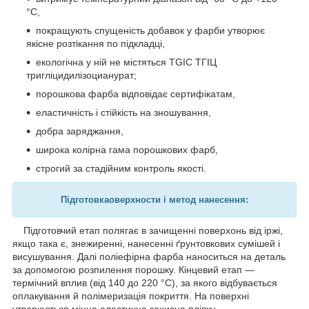
°C,
покращують спущеність добавок у фарби утворює
якісне розтікання по підкладці,
екологічна у ній не містяться TGIC ТГІЦ
тригліцидилізоцианурат;
порошкова фарба відповідає сертифікатам,
еластичність і стійкість на зношування,
добра заряджання,
широка колірна гама порошкових фарб,
строгий за стадійним контроль якості.
Підготовка
оверхности і метод нанесення:
Підготовчий етап полягає в зачищенні поверхонь від іржі,
якщо така є, знежиренні, нанесенні ґрунтовкових сумішей і
висушування. Далі поліефірна фарба наноситься на деталь
за допомогою розпилення порошку. Кінцевий етап —
термічний вплив (від 140 до 220 °C), за якого відбувається
оплакування й полімеризація покриття. На поверхні
утворюється міцна еластична захисна плівку.