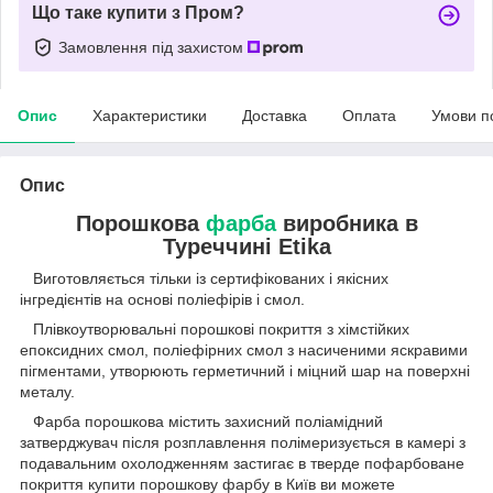
Що таке купити з Пром?
Замовлення під захистом
Опис
Характеристики
Доставка
Оплата
Умови п
Опис
Порошкова
фарба
виробника в
Туреччині Etika
Виготовляється тільки із сертифікованих і якісних
інгредієнтів на основі поліефірів і смол.
Плівкоутворювальні порошкові покриття з хімстійких
епоксидних смол, поліефірних смол з насиченими яскравими
пігментами, утворюють герметичний і міцний шар на поверхні
металу.
Фарба порошкова містить захисний поліамідний
затверджувач після розплавлення полімеризується в камері з
подавальним охолодженням застигає в тверде пофарбоване
покриття купити порошкову фарбу в Київ ви можете