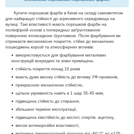
Купити порошкові фарби в Києві на складі самовитягом
для найкращої стійкості до агресивного середовища на
вулиці. Такі властивості мають порошкові фарби на
поліефірній основі з попередньо заґрунтованою
поверхнею епоксидною ґрунтовкою. Після фарбування ви
отримаєте високоякісне покриття, стійке до механічних
пошкоджень корозії та атмосферних впливів:
використовується для фарбування металевих
конструкцій всередині та зовні приміщень
стійкість покриття понад 10 років
мають дуже високу стійкість до впливу УФ-променів,
прекрасною механічною стійкістю,
щільна укриваність навіть в 1 шар 35-45 мкм,
підвищена стійкість до стирання,
збільшені терміни експлуатації,
підвищена хімстійкість до кислот, спиртів. ацетону,
високі антикорозійні властивості,
витримує температурний діапазон від -60 °C до +120