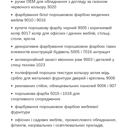
ручки OEM для обладнання з догляду за газоном
червоного кольору 3020
фарбування білої порошковою фарбою медичних
меблів 9010 і 9016
купити порошкову фарбу чорний 9005 і коричневий
колір 8017 колір для офісних і дачних меблів, стільці,
столи, крісла
декоративне фарбування порошковою фарбою таких
елементів конструкцій будівель 5005 і 7016 антрацит
антикорозійний захист віконних рам 9003 і деталей у
спеці техніки 1023
поліефірний порошок текстури кольору антик мідь
срібло для металевої фурнітури дверей і кріплень 9006
рекламних стійок, облицювальних панелей 9006 і 907
порошкова фарба 5015 і 1018 для
спортивного спорядження
фарбування порошковою фарбою меблевої
фурнітури
офісних і садових меблів,, промислового обладнання,
фітингів, нагрівальних і освітлювальних приладів,