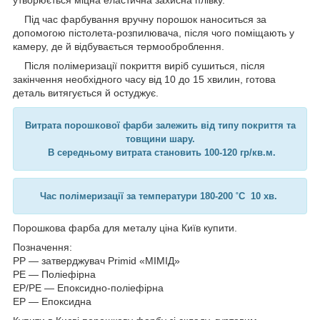
Під час фарбування вручну порошок наноситься за
допомогою пістолета-розпилювача, після чого поміщають у
камеру, де й відбувається термооброблення.
Після полімеризації покриття виріб сушиться, після
закінчення необхідного часу від 10 до 15 хвилин, готова
деталь витягується й остуджує.
Витрата порошкової фарби залежить від типу покриття та
товщини шару.
В середньому витрата становить 100-120 гр/кв.м.
Час полімеризації за температури 180-200 ˚C 10 хв.
Порошкова фарба для металу ціна Київ купити.
Позначення:
PP — затверджувач Primid «МІМІД»
PE — Поліефірна
ЕР/РЕ — Епоксидно-поліефірна
ЕР — Епоксидна