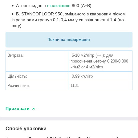
А. епоксидною
шпаклівкою
800 (A+B)
Б. STANCOFLOOR 950, змішаного з кварцовим піском
із розмірами гранул 0,1-0,4 мм у співвідношенні 1:4 (по
вагу)
Технічна інформація
Витрата:
5-10 м2/літр (÷+ ); для
просочення бетону 0,200-0,300
кг/м2 or 4 м2/літр
Щільність:
0,99 кг/літр
Розчинники:
1131
Приховати
Спосіб упаковки