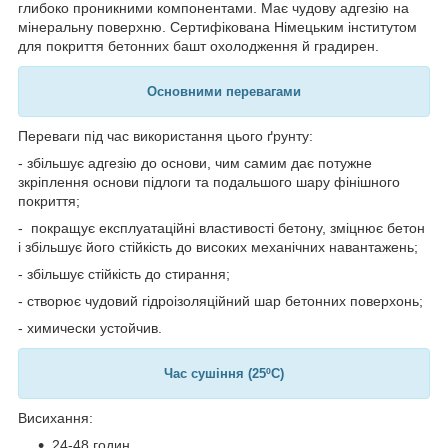
глибоко проникними компонентами. Має чудову адгезію на
мінеральну поверхню. Сертифікована Німецьким інститутом
для покриття бетонних башт охолодження й градирен.
Основними перевагами
Переваги під час використання цього ґрунту:
- збільшує адгезію до основи, чим самим дає потужне
зкріплення основи підлоги та подальшого шару фінішного
покриття;
- покращує експлуатаційні властивості бетону, зміцнює бетон
і збільшує його стійкість до високих механічних навантажень;
- збільшує стійкість до стирання;
- створює чудовий гідроізоляційний шар бетонних поверхонь;
- химически устойчив.
Час сушіння (25
ºC
)
Висихання:
24-48 годин