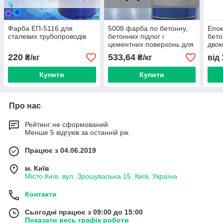
Фарба ЕП-5116 для
5008 фарба по бетонну,
Епок
сталевих трубопроводів
бетонних підлог і
бето
цементних поверхонь для
дво
зовнішніх робіт
220
533,64
₴/кг
₴/кг
від
Купити
Купити
Про нас
Рейтинг не сформований
Менше 5 відгуків за останній рік
Працює з 04.06.2019
м. Київ
Місто Київ. вул. Зрошувальна 15, Київ, Україна
Контакти
Сьогодні працює з 09:00 до 15:00
Показати весь графік роботи