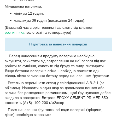
Міжшарова витримка:
мінімум 12 годин,
максимум 36 годин (висихання 24 годин).
(Вказаний час є орієнтовним і залежить від кількості
розчинника
, вологості та температури)
Підготовка та нанесення поверхні
Перед нанесенням продукту поверхню необхідно
висушити, захистити від потрапляння на неї вологи під час
роботи та сушіння, очистити від бруду та пилу, знежирити.
Якщо бетонна поверхня свіжа, необхідно почекати один
місяць після заливання бетону перед нанесенням ґрунтовки.
Ретельно перемішати склад у співвідношенні A:B-2:1 (за
об'ємом). Наносити в один шар за допомогою пензля або
валика без розведення розчинником, щоб ґрунтування добре
входило в поверхню. Витрата EPOXY CEMENT PRIMER 850
становить (A+B): 100-200 г/м2/шар.
Після нанесення ґрунтовки всі вади поверхні (тріщини,
дірки) необхідно заповнити: