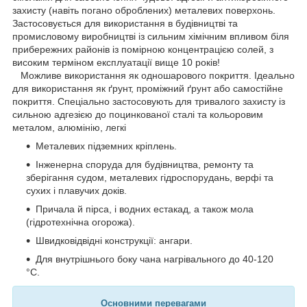
захисту (навіть погано оброблених) металевих поверхонь.
Застосовується для використання в будівництві та
промисловому виробництві із сильним хімічним впливом біля
прибережних районів із помірною концентрацією солей, з
високим терміном експлуатації вище 10 років!
Можливе використання як одношарового покриття. Ідеально
для використання як ґрунт, проміжний ґрунт або самостійне
покриття. Спеціально застосовують для тривалого захисту із
сильною адгезією до поцинкованої сталі та кольоровим
металом, алюмінію, легкі
Металевих підземних кріплень.
Інженерна споруда для будівництва, ремонту та
зберігання судом, металевих гідроспорудань, верфі та
сухих і плавучих доків.
Причала й пірса, і водних естакад, а також мола
(гідротехнічна огорожа).
Швидковідвідні конструкції: ангари.
Для внутрішнього боку чана нагрівального до 40-120
°C.
Основними перевагами