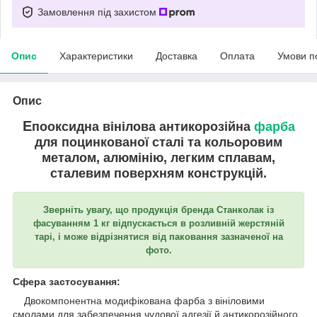
Замовлення під захистом
Опис
Характеристики
Доставка
Оплата
Умови п
Опис
Е
пооксидна в
інілова
антикорозійна
фарба
для
поцинкованої сталі та кольоровим
металом, алюмінію, легким сплавам,
сталевим поверхням
конструкцій.
Зверніть увагу, що продукція бренда Станколак із
фасуванням 1 кг відпускається в розливній жерстяній
тарі, і може відрізнятися від паковання зазначеної на
фото.
Сфера застосування:
Двокомпонентна модифікована фарба з вініловими
смолами для забезпечення чудової адгезії й антикорозійного