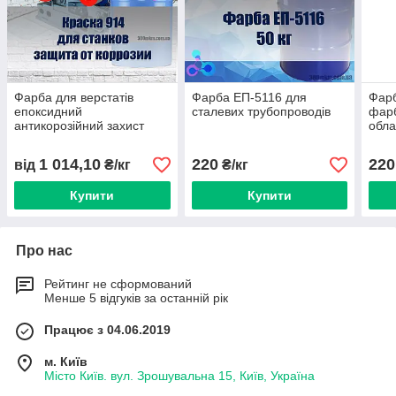
Фарба для верстатів
Фарба ЕП-5116 для
Фарб
епоксидний
сталевих трубопроводів
фар
антикорозійний захист
обла
верстатів із високим
прац
ступенем навантаження
500 
1 014,10
220
220
від
₴/кг
₴/кг
Купити
Купити
Про нас
Рейтинг не сформований
Менше 5 відгуків за останній рік
Працює з 04.06.2019
м. Київ
Місто Київ. вул. Зрошувальна 15, Київ, Україна