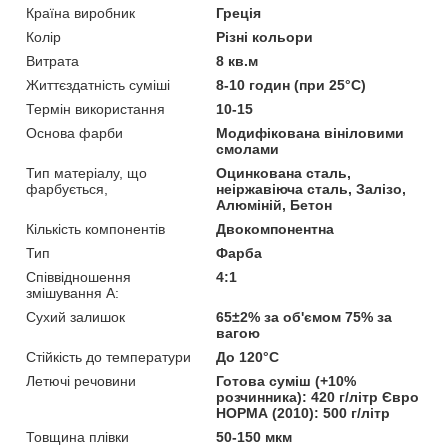
Країна виробник
Греція
Колір
Різні кольори
Витрата
8 кв.м
Життєздатність суміші
8-10 годин (при 25°С)
Термін використання
10-15
Основа фарби
Модифікована вініловими
смолами
Тип матеріалу, що
Оцинкована сталь,
фарбується,
неіржавіюча сталь, Залізо,
Алюміній, Бетон
Кількість компонентів
Двокомпонентна
Тип
Фарба
Співвідношення
4:1
змішування А:
Сухий залишок
65±2% за об'ємом 75% за
вагою
Стійкість до температури
До 120°С
Летючі речовини
Готова суміш (+10%
розчинника): 420 г/літр Євро
НОРМА (2010): 500 г/літр
Товщина плівки
50-150 мкм