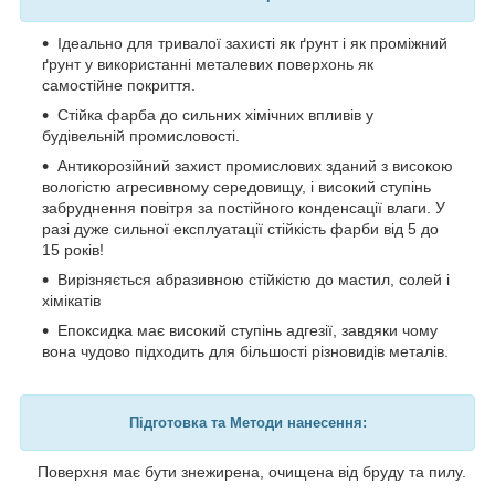
Ідеально для тривалої захисті як ґрунт і як проміжний
ґрунт у використанні металевих поверхонь як
самостійне покриття.
Стійка фарба до сильних хімічних впливів у
будівельній промисловості.
Антикорозійний захист промислових зданий з високою
вологістю агресивному середовищу, і високий ступінь
забруднення повітря за постійного конденсації влаги. У
разі дуже сильної експлуатації стійкість фарби від 5 до
15 років!
Вирізняється абразивною стійкістю до мастил, солей і
хімікатів
Епоксидка має високий ступінь адгезії, завдяки чому
вона чудово підходить для більшості різновидів металів.
Підготовка та Методи нанесення:
Поверхня має бути знежирена, очищена від бруду та пилу.