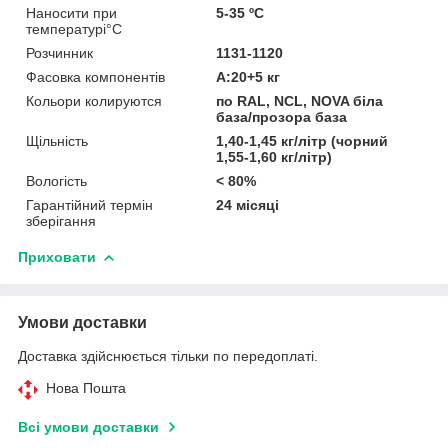
Наносити при
5-35 ºC
температурі°С
Розчинник
1131-1120
Фасовка компонентів
А:20+5 кг
Кольори колируются
по RAL, NCL, NOVA біла
база/прозора база
Щільність
1,40-1,45 кг/літр (чорний
1,55-1,60 кг/літр)
Вологість
< 80%
Гарантійний термін
24 місяці
зберігання
Приховати
Умови доставки
Доставка здійснюється тільки по передоплаті.
Нова Пошта
Всі умови доставки