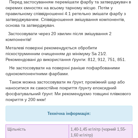
Перед застосуванням перемішати фарбу та затверджувач в
окремих ємностях на всьому тарному місцю. Потім у
правильному співвідношенні 4:1 ретельно змішати фарбу з
затверджувачем. Співвідношення змішування компонентів,
основа та затверджувач.
Застосовувати через 20 хвилин після змішування 2
компонентів!
Металеві поверхні рекомендується обробити
піскоструминним очищенням до мінімуму Sa 21⁄2.
Рекомендовані до використання ґрунти: 812, 912, 751, 851.
Не застосовувати на поверхні раніше пофарбованими
однокомпонентними фарбами.
Також можна застосовувати як ґрунт, проміжний шар або
наноситися як самостійне покриття ґрунту епоксидний
фосфатувальний ґрунт. Ми рекомендуємо товщині плівкового
покриття у 200 мкм!
Технічна інформація:
Щільність
1,40-1,45 кг/літр (чорний 1,55-
1,60 кг/літр)