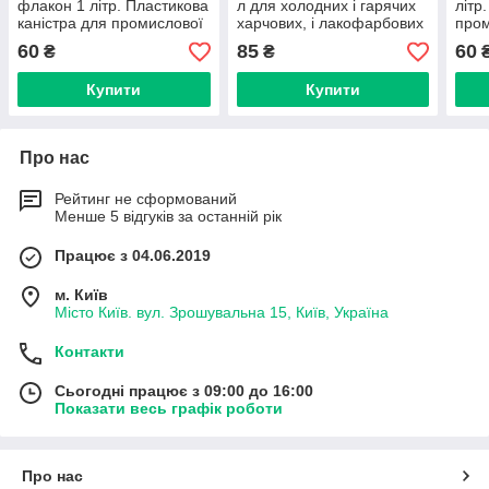
флакон 1 літр. Пластикова
л для холодних і гарячих
літр
каністра для промислової
харчових, і лакофарбових
пром
хімії, моторної оливи.
наповнений
мото
60
85
60
₴
₴
Купити
Купити
Про нас
Рейтинг не сформований
Менше 5 відгуків за останній рік
Працює з 04.06.2019
м. Київ
Місто Київ. вул. Зрошувальна 15, Київ, Україна
Контакти
Сьогодні працює з 09:00 до 16:00
Показати весь графік роботи
Про нас