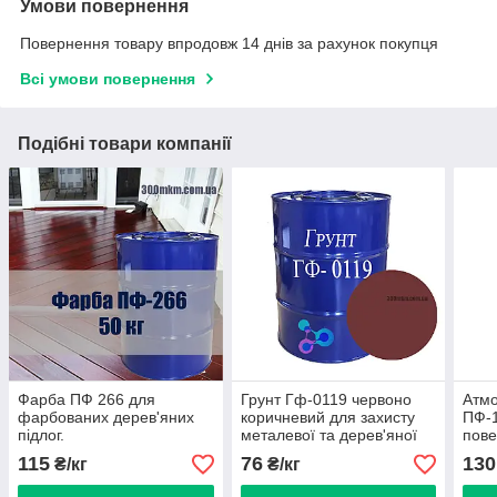
Умови повернення
Повернення товару впродовж 14 днів за рахунок покупця
Всі умови повернення
Подібні товари компанії
Фарба ПФ 266 для
Грунт Гф-0119 червоно
Атм
фарбованих дерев'яних
коричневий для захисту
ПФ-
підлог.
металевої та дерев'яної
пове
поверхні
кора
115
76
130
₴/кг
₴/кг