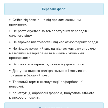
Переваги фарб:
Стійка від блякнення під прямим сонячним
промінням.
Не розтріскується за температурних перепадів і
сильного вітру.
Не втрачає властивостей під час атмосферних опадів.
Не гіршає показний вигляд під час контакту з горюче-
мазковими матеріалами та мийними хімічними
препаратами.
Вирізняється гарною адгезією й укривистістю .
Доступна широка палітра кольорів і можливість
тонувати в бажаний колір.
Тривалий термін експлуатації пофарбованої
поверхні.
Конструкції, оброблені фарбою, набувають стійкого
глянсового покриття.