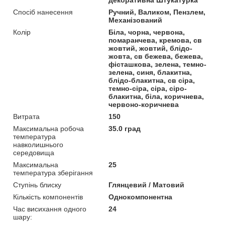
Спосіб нанесення
Ручний, Валиком, Пензлем,
Механізований
Колір
Біла, чорна, червона,
помаранчева, кремова, св
жовтий, жовтий, блідо-
жовта, св бежева, бежева,
фісташкова, зелена, темно-
зелена, синя, блакитна,
блідо-блакитна, св сіра,
темно-сіра, сіра, сіро-
блакитна, біла, коричнева,
червоно-коричнева
Витрата
150
Максимальна робоча
35.0 град
температура
навколишнього
середовища
Максимальна
25
температура зберігання
Ступінь блиску
Глянцевий / Матовий
Кількість компонентів
Однокомпонентна
Час висихання одного
24
шару: