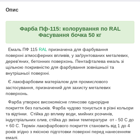
Опис
Фарба Пф-115: колорування по
RAL
Фасування бочка 50 кг
Емаль ПФ 115
RAL
призначена для фарбування
поверхні атмосферних впливів, у заґрунтованих металевих,
дерев'яних, бетонних поверхонь. Пентафталева
емаль зі
щільною покривністю для фарбування зовнішньої та
внутрішньої поверхні.
Є лакофарбовим матеріалом для промислового
застосування, призначений для захисту металевих
поверхонь.
Фарба утворює високоякісне глянсове однорідне
покриття без патьоків. Фарба чудово тонується в різні кольори
та відтінки. Стійка до впливу води, мийних розчинів,
індустріальних олив, стійка до зміни температури от - 50 С до
+ 60 С. Термін лакофарбового покриття становить від 1 до 4
років згідно з якісною підготовки поверхні перед нанесенням
емалі.