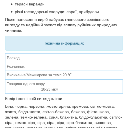
тераси веранди
різні господарські споруди: сараї, прибудови.
Після нанесення виріб набуває глянсового зовнішнього
вигляду та надійний захист від впливу руйнівних природних
чинників.
Технічна інформація:
Расход
Н
Розчинник
С
Висихання/Межшарова за темп 20 °C
2
Товщина одного шару
18-23 мкм
Колір і зовнішній вигляд плівки:
Біла, чорна, червона, жовтогаряча, кремова, світло-жовта,
жовта, блідо-жовта, світло-бежева, бежева, фісташкова,
зелена, темно-зелена, синя, блакитна, блідо-блакитна, світло-
сіра, темно-сіра, сіра, сіра, сіра, сіро-блакитна, вишнева,
коричнева, червоно-коричнева, плівка глянсова або матова.