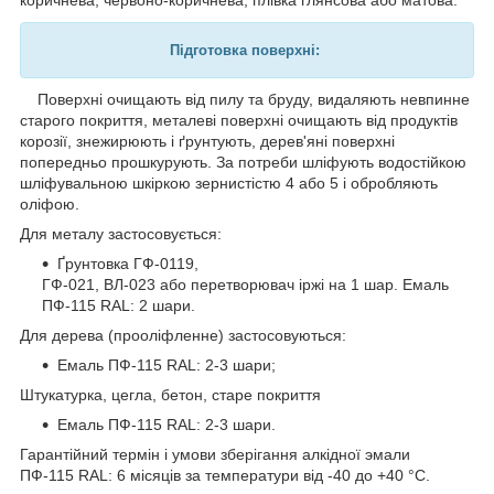
Підготовка поверхні:
Поверхні очищають від пилу та бруду, видаляють невпинне
старого покриття, металеві поверхні очищають від продуктів
корозії, знежирюють і ґрунтують, дерев'яні поверхні
попередньо прошкурують. За потреби шліфують водостійкою
шліфувальною шкіркою зернистістю 4 або 5 і обробляють
оліфою.
Для металу застосовується:
Ґрунтовка ГФ-0119,
ГФ-021, ВЛ-023 або перетворювач іржі на 1 шар. Емаль
ПФ-115 RAL: 2 шари.
Для дерева (прооліфленне) застосовуються:
Емаль ПФ-115 RAL: 2-3 шари;
Штукатурка, цегла, бетон, старе покриття
Емаль ПФ-115 RAL: 2-3 шари.
Гарантійний термін і умови зберігання алкідної эмали
ПФ-115 RAL: 6 місяців за температури від -40 до +40 °C.