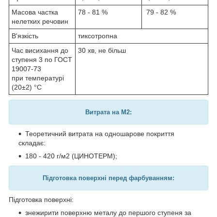
Масова частка
78 - 81 %
79 - 82 %
нелетких речовин
В'язкість
тиксотропна
Час висихання до
30 хв, не більш
ступеня 3 по ГОСТ
19007-73
при температурі
(20±2) °С
Витрата на М2:
Теоретичний витрата на одношарове покриття
складає:
180 - 420 г/м
2
(ЦИНОТЕРМ);
Підготовка поверхні перед фарбуванням:
Підготовка поверхні:
знежирити поверхню металу до першого ступеня за