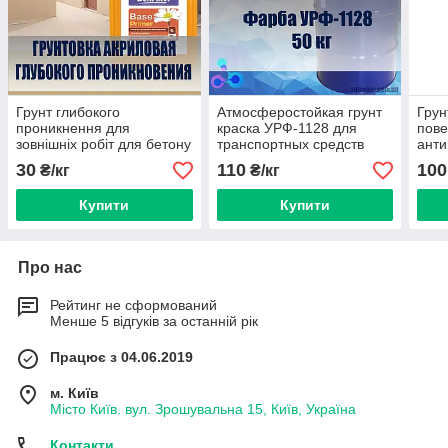
Грунт глибокого
Атмосферостойкая грунт
Грун
проникнення для
краска УРФ-1128 для
пове
зовнішніх робіт для бетону
транспортных средств
анти
30
110
100
₴/кг
₴/кг
Купити
Купити
Про нас
Рейтинг не сформований
Менше 5 відгуків за останній рік
Працює з 04.06.2019
м. Київ
Місто Київ. вул. Зрошувальна 15, Київ, Україна
Контакти