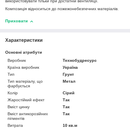
використовувати тільки при достатній вентиляції.
Композиція відноситься до пожежонебезпечних матеріалів.
Приховати
Характеристики
Основні атрибути
Виробник
Технобудресурс
Країна виробник
Україна
Тип
Грунт
Тип матеріалу, що
Метал
фарбується
Колір
Сірий
Жаростійкий ефект
Так
Вміст цинку
Так
Вміст антикорозійних
Так
пігментів
Витрата
10 кв.м