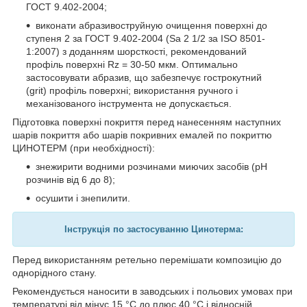
ГОСТ 9.402-2004;
виконати абразивоструйную очищення поверхні до
ступеня 2 за ГОСТ 9.402-2004 (Sa 2
1
/
2
за ІЅО 8501-
1:2007) з доданням шорсткості, рекомендований
профіль поверхні Rz = 30-50 мкм. Оптимально
застосовувати абразив, що забезпечує гострокутний
(grit) профіль поверхні; використання ручного і
механізованого інструмента не допускається.
Підготовка поверхні покриття перед нанесенням наступних
шарів покриття або шарів покривних емалей по покриттю
ЦИНОТЕРМ (при необхідності):
знежирити водними розчинами миючих засобів (pH
розчинів від 6 до 8);
осушити і знепилити.
Інструкція по застосуванню Цинотерма:
Перед використанням ретельно перемішати композицію до
однорідного стану.
Рекомендується наносити в заводських і польових умовах при
температурі від мінус 15 °С до плюс 40 °С і відносній