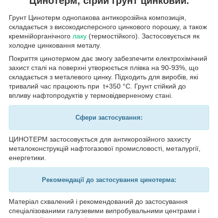
Цинотерм, сірий грунт цинковий.
Грунт Цинотерм однопакова антикорозійна композиція,
складається з високодисперсного цинкового порошку, а також
кремнійорганічного
лаку
(термостійкого). Застосовується як
холодне цинковання металу.
Покриття цинотермом дає змогу забезпечити електрохімічний
захист сталі на поверхні утворюється плівка на 90-93%, що
складається з металевого цинку. Підходить для виробів, які
тривалий час працюють при t+350 °C. Грунт стійкий до
впливу нафтопродуктів у термовідверненому стані.
Сфери застосування:
ЦИНОТЕРМ застосовується для антикорозійного захисту
металоконструкцій нафтогазової промисловості, металургії,
енергетики.
Рекомендації до застосування цинотерма:
Матеріал схвалений і рекомендований до застосування
спеціалізованими галузевими випробувальними центрами і