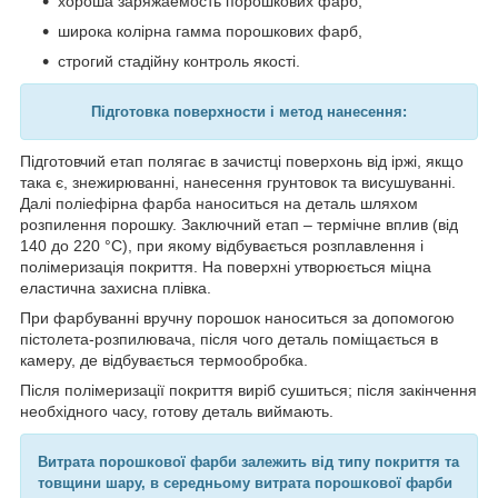
хороша заряжаемость порошкових фарб,
широка колірна гамма порошкових фарб,
строгий стадійну контроль якості.
Підготовка п
оверхности і метод нанесення:
Підготовчий етап полягає в зачистці поверхонь від іржі, якщо
така є, знежирюванні, нанесення грунтовок та висушуванні.
Далі поліефірна фарба наноситься на деталь шляхом
розпилення порошку. Заключний етап – термічне вплив (від
140 до 220 °С), при якому відбувається розплавлення і
полімеризація покриття. На поверхні утворюється міцна
еластична захисна плівка.
При фарбуванні вручну порошок наноситься за допомогою
пістолета-розпилювача, після чого деталь поміщається в
камеру, де відбувається термообробка.
Після полімеризації покриття виріб сушиться; після закінчення
необхідного часу, готову деталь виймають.
Витрата порошкової фарби залежить від типу покриття та
товщини шару, в середньому витрата порошкової фарби