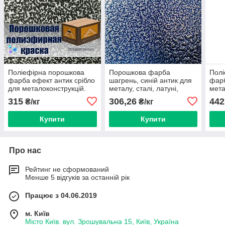
Поліефірна порошкова
Порошкова фарба
Полі
фарба ефект антик срібло
шагрень, синій антик для
фарб
для металоконструкцій.
металу, сталі, латуні,
мета
бронзи, кольорового
чорн
315
306,26
442
₴/кг
₴/кг
металу алюмінію
мет
Купити
Купити
Про нас
Рейтинг не сформований
Менше 5 відгуків за останній рік
Працює з 04.06.2019
м. Київ
Місто Київ. вул. Зрошувальна 15, Київ, Україна