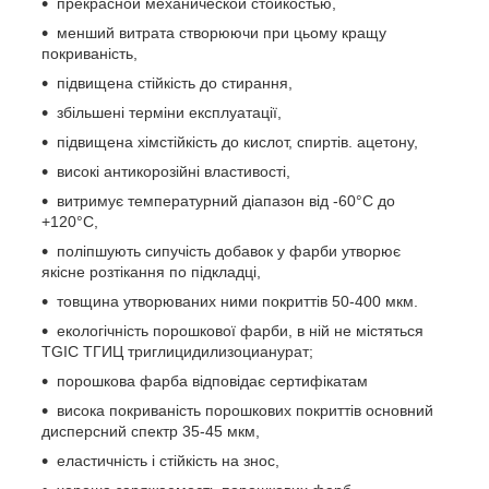
прекрасной механической стойкостью,
менший витрата створюючи при цьому кращу
покриваність,
підвищена стійкість до стирання,
збільшені терміни експлуатації,
підвищена хімстійкість до кислот, спиртів. ацетону,
високі антикорозійні властивості,
витримує температурний діапазон від -60°С до
+120°С,
поліпшують сипучість добавок у фарби утворює
якісне розтікання по підкладці,
товщина утворюваних ними покриттів 50-400 мкм.
екологічність порошкової фарби, в ній не містяться
TGIC ТГИЦ триглицидилизоцианурат;
порошкова фарба відповідає сертифікатам
висока покриваність порошкових покриттів основний
дисперсний спектр 35-45 мкм,
еластичність і стійкість на знос,