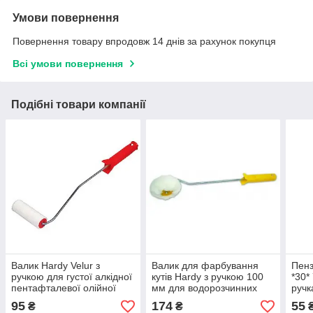
Умови повернення
Повернення товару впродовж 14 днів за рахунок покупця
Всі умови повернення
Подібні товари компанії
Валик Hardy Velur з
Валик для фарбування
Пенз
ручкою для густої алкідної
кутів Hardy з ручкою 100
*30*
пентафталевої олійної
мм для водорозчинних
ручк
фарби 30 х 100 мм
дисперсійних фарб
95
174
55
₴
₴