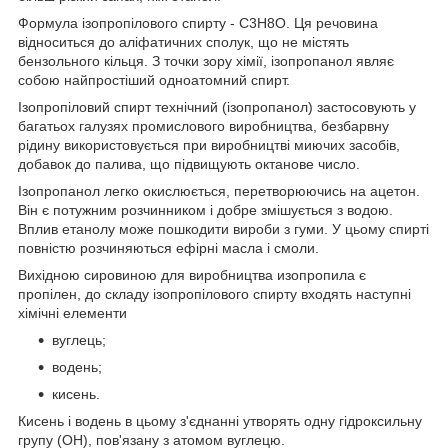
Формула ізопропілового спирту - C3H8O. Ця речовина
відноситься до аліфатичних сполук, що не містять
бензольного кільця. З точки зору хімії, ізопропанол являє
собою найпростіший одноатомний спирт.
Ізопропіловий спирт технічний (ізопропанол) застосовують у
багатьох галузях промислового виробництва, безбарвну
рідину використовується при виробництві миючих засобів,
добавок до палива, що підвищують октанове число.
Ізопропанол легко окислюється, перетворюючись на ацетон.
Він є потужним розчинником і добре змішується з водою.
Вплив етанолу може пошкодити вироби з гуми. У цьому спирті
повністю розчиняються ефірні масла і смоли.
Вихідною сировиною для виробництва изопропила є
пропілен, до складу ізопропілового спирту входять наступні
хімічні елементи
вуглець;
водень;
кисень.
Кисень і водень в цьому з'єднанні утворять одну гідроксильну
групу (ОН), пов'язану з атомом вуглецю.