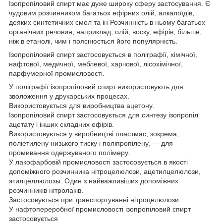
Ізопропіловий спирт має дуже широку сферу застосування. Є
чудовим розчинником багатьох ефірних олій, алкалоїдів,
деяких синтетичних смол та ін Розчинність в ньому багатьох
органічних речовин, наприклад, олій, воску, ефірів, більше,
ніж в етанолі, чим і пояснюється його популярність.
Ізопропіловий спирт застосовується в поліграфії, хімічної,
нафтової, медичної, меблевої, харчової, лісохімічної,
парфумерної промисловості.
У поліграфії ізопропіловий спирт використовують для
зволоження у друкарських процесах.
Використовується для виробництва ацетону.
Ізопропіловий спирт застосовується для синтезу ізопропіл
ацетату і інших складних ефірів.
Використовується у виробництві пластмас, зокрема,
поліетилену низького тиску і поліпропілену, — для
промивання одержуваного полімеру.
У лакофарбовій промисловості застосовується в якості
допоміжного розчинника нітроцелюлози, ацетилцелюлози,
этилцеллюлозы. Один з найважливіших допоміжних
розчинників нітролаків.
Застосовується при транспортуванні нітроцелюлози.
У нафтопереробної промисловості ізопропіловий спирт
застосовується