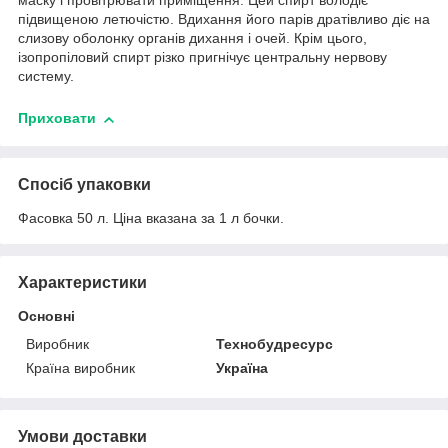
маску і провітрювати приміщення. Цей спирт володіє
підвищеною летючістю. Вдихання його парів дратівливо діє на
слизову оболонку органів дихання і очей. Крім цього,
ізопропіловий спирт різко пригнічує центральну нервову
систему.
Приховати
Спосіб упаковки
Фасовка 50 л. Ціна вказана за 1 л бочки.
Характеристики
Основні
Виробник
Технобудресурс
Країна виробник
Україна
Умови доставки