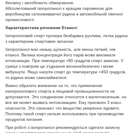
бензину і запобігають обмерзанню.
Абсолютований ізопропанол є кращим сировиною для
виробництва склоомиваючої рідини в автомобільній хімічної
промисловості.
Характеристика речовини Етанол:
Ізопропіловий спирт прозора безбарвна рухлива, летка рідина
з характерним спиртовим запахом.
Ізопропанол має низьку щільність, але менш леткий, ніж
етанол. Велика концентрація його парів може викликати
інтоксикацію. При температурі +80 градусів спирт закипає. У
суміші з повітрям це з'єднання вогненебезпечно і може
вибухнути. Якщо нагріти спирт до температури +450 градусів,
то рідина може самозайматися.
Важно обратить внимание на то, что применение
изопропилового спирта в пищевой промышленности не
допускается. Это соединение относится к малотоксичным, но
все же может вызвать интоксикацию. Ему присвоен 3 класс
опасности. Это означает, что вещество умеренно ядовито.
Поэтому такой спирт нельзя использовать при производстве
продуктов питания.
При роботі з ізопропанол рекомендується одягати захисну