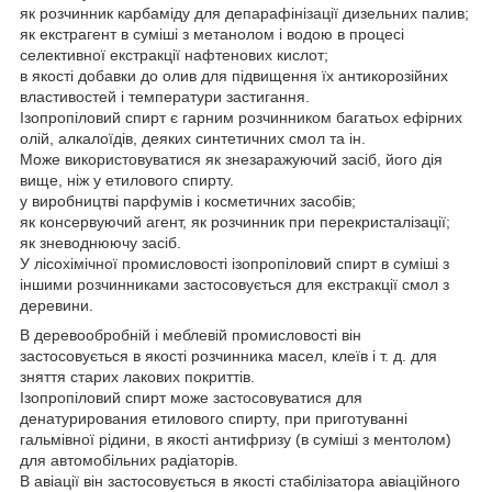
як розчинник карбаміду для депарафінізації дизельних палив;
як екстрагент в суміші з метанолом і водою в процесі
селективної екстракції нафтенових кислот;
в якості добавки до олив для підвищення їх антикорозійних
властивостей і температури застигання.
Ізопропіловий спирт є гарним розчинником багатьох ефірних
олій, алкалоїдів, деяких синтетичних смол та ін.
Може використовуватися як знезаражуючий засіб, його дія
вище, ніж у етилового спирту.
у виробництві парфумів і косметичних засобів;
як консервуючий агент, як розчинник при перекристалізації;
як зневоднюючу засіб.
У лісохімічної промисловості ізопропіловий спирт в суміші з
іншими розчинниками застосовується для екстракції смол з
деревини.
В деревообробній і меблевій промисловості він
застосовується в якості розчинника масел, клеїв і т. д. для
зняття старих лакових покриттів.
Ізопропіловий спирт може застосовуватися для
денатурирования етилового спирту, при приготуванні
гальмівної рідини, в якості антифризу (в суміші з ментолом)
для автомобільних радіаторів.
В авіації він застосовується в якості стабілізатора авіаційного