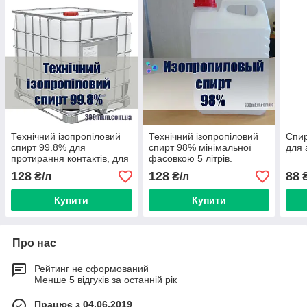
Технічний ізопропіловий
Технічний ізопропіловий
Спир
спирт 99.8% для
спирт 98% мінімальної
для 
протирання контактів, для
фасовкою 5 літрів.
дезінфікуючих засобів
128
128
88
₴/л
₴/л
₴
Купити
Купити
Про нас
Рейтинг не сформований
Менше 5 відгуків за останній рік
Працює з 04.06.2019