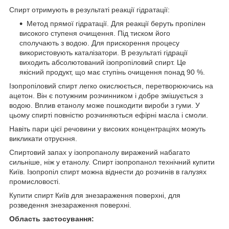
Спирт отримують в результаті реакції гідратації:
Метод прямої гідратації. Для реакції беруть пропілен
високого ступеня очищення. Під тиском його
сполучають з водою. Для прискорення процесу
використовують каталізатори. В результаті гідрації
виходить абсолютований ізопропіловий спирт. Це
якісний продукт, що має ступінь очищення понад 90 %.
Ізопропіловий спирт легко окислюється, перетворюючись на
ацетон. Він є потужним розчинником і добре змішується з
водою. Вплив етанолу може пошкодити вироби з гуми. У
цьому спирті повністю розчиняються ефірні масла і смоли.
Навіть пари цієї речовини у високих концентраціях можуть
викликати отруєння.
Спиртовий запах у ізопропанолу виражений набагато
сильніше, ніж у етанолу. Спирт ізопропанол технічний купити
Київ. Ізопропіл спирт можна віднести до розчинів в галузях
промисловості.
Купити спирт Київ для знезараження поверхні, для
розведення знезараження поверхні.
Область застосування: