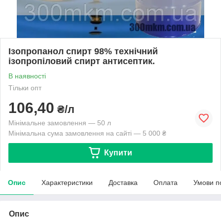
Ізопропанол спирт 98% технічний
ізопропіловий спирт антисептик.
В наявності
Тільки опт
106,40
₴/л
Мінімальне замовлення — 50 л
Мінімальна сума замовлення на сайті — 5 000 ₴
Купити
Опис
Характеристики
Доставка
Оплата
Умови п
Опис