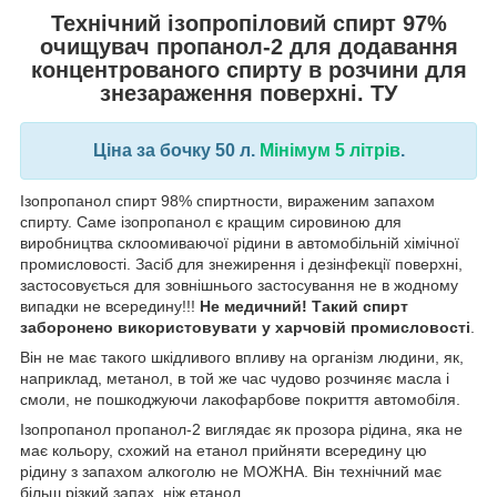
Технічний ізопропіловий спирт 97%
очищувач
пропанол-2 для додавання
концентрованого спирту в розчини для
знезараження поверхні. ТУ
Ціна за бочку 50 л.
Мінімум 5 літрів
.
Ізопропанол спирт 98% спиртности, вираженим запахом
спирту. Саме ізопропанол є кращим сировиною для
виробництва склоомиваючої рідини в автомобільній хімічної
промисловості. Засіб для знежирення і дезінфекції поверхні,
застосовується для зовнішнього застосування не в жодному
випадки не всередину!!!
Не медичний! Такий спирт
заборонено використовувати у харчовій промисловості
.
Він не має такого шкідливого впливу на організм людини, як,
наприклад, метанол, в той же час чудово розчиняє масла і
смоли, не пошкоджуючи лакофарбове покриття автомобіля.
Ізопропанол пропанол-2 виглядає як прозора рідина, яка не
має кольору, схожий на етанол прийняти всередину цю
рідину з запахом алкоголю не МОЖНА. Він технічний має
більш різкий запах, ніж етанол.