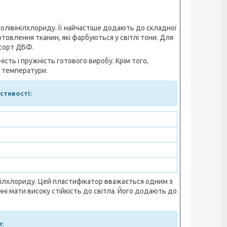
олівінілхлориду. Її найчастіше додають до складної
овлення тканин, які фарбуються у світлі тони. Для
 сорт ДБФ.
ість і пружність готового виробу. Крім того,
в температури.
астивості:
ілхлориду. Цей пластифікатор вважається одним з
ні мати високу стійкість до світла. Його додають до
и: