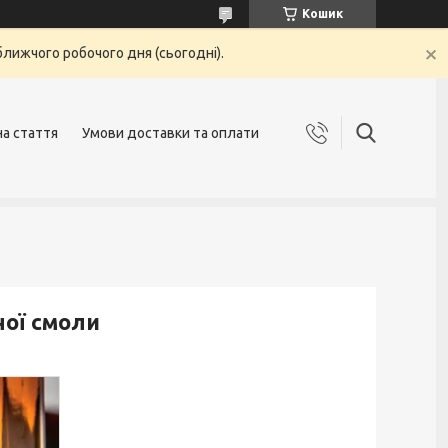
Кошик
ближчого робочого дня (сьогодні).
на стаття
Умови доставки та оплати
ної смоли