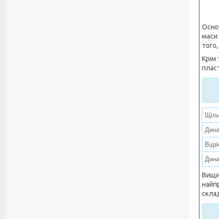
Осно
маси
того
Крім 
плас
Щіль
Дина
Відв
Дина
Вищи
найпр
скла