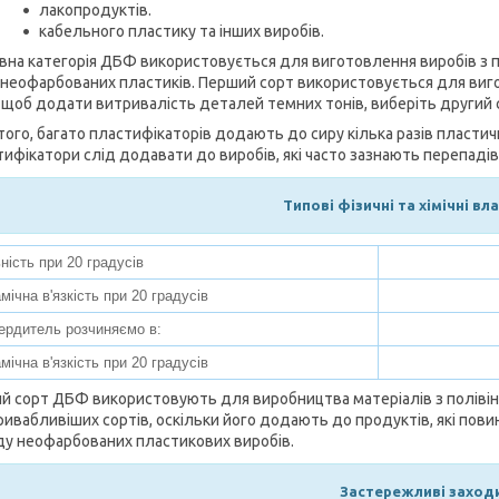
лакопродуктів.
кабельного пластику та інших виробів.
вна категорія ДБФ використовується для виготовлення виробів з п
 неофарбованих пластиків. Перший сорт використовується для вигот
, щоб додати витривалість деталей темних тонів, виберіть другий
того, багато пластифікаторів додають до сиру кілька разів пластичн
тифікатори слід додавати до виробів, які часто зазнають перепаді
Типові фізичні та хімічні вл
ність при 20 градусів
мічна в'язкість при 20 градусів
ердитель розчиняємо в:
мічна в'язкість при 20 градусів
й сорт ДБФ використовують для виробництва матеріалів з полівін
ивабливіших сортів, оскільки його додають до продуктів, які повин
ду неофарбованих пластикових виробів.
Застережливі заход