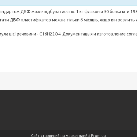
андартом ДБФ може відбуватися по: 1 кг флакон и 50 бочка кг и 195 
гати ДБФ пластифікатор можна тільки 6 місяців, якщо він розлить у 
ула цієї речовини - C16H22O4. Документацыя и изготовление сог
Сайт створений на маркетплейсі
Prom.ua