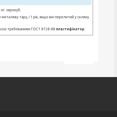
кг. єврокуб.
металеву тару, і 1 рік, якщо він перелитий у скляну
ласно требованиям ГОСТ 8728-88
п
ластифікатор
.