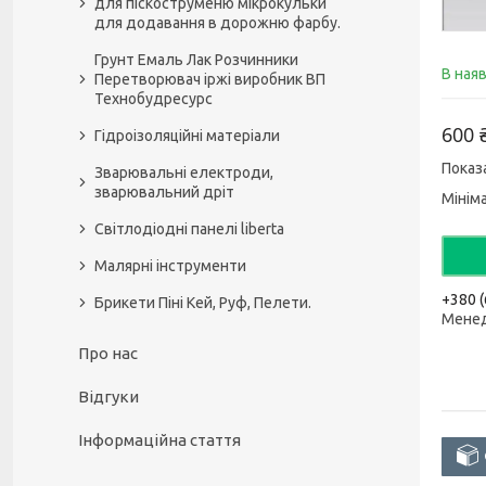
для піскоструменю мікрокульки
для додавання в дорожню фарбу.
Грунт Емаль Лак Розчинники
В ная
Перетворювач іржі виробник ВП
Технобудресурс
600 
Гідроізоляційні матеріали
Показа
Зварювальні електроди,
зварювальний дріт
Мінім
Світлодіодні панелі liberta
Малярні інструменти
+380 (
Брикети Піні Кей, Руф, Пелети.
Мене
Про нас
Відгуки
Інформаційна стаття