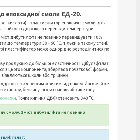
о епоксидної смоли EД-20.
вої кислоти) - пластифікатор епоксичні смоли, для
 стійкості до різкого перепаду температури.
 Зміст дибутилфта не повинно перевищувати 10%
ти до температури 50 - 60 °С, тільки в такому стані,
урі пластифікатор може однорідно розподілитися по
ву продукцію до більшої еластичності. Дібулафтлат
я з цього компонента, зберігає з початкової форми,
не з’являються школи або тріщини
и відрізняється легким жовтим відтінком. Його майже
етанолу, бензину, різних напоїв або ацетону.
чинники
. Точка кипіння ДБФ становить 340 °С.
дну смолу. Зміст дибутилфта не повинно
утилфталат: