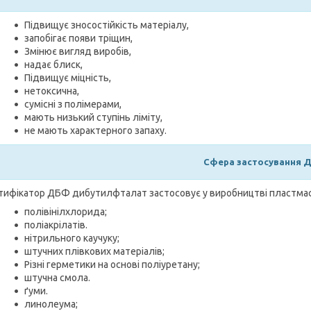
Підвищує зносостійкість матеріалу,
запобігає появи тріщин,
Змінює вигляд виробів,
надає блиск,
Підвищує міцність,
нетоксична,
сумісні з полімерами,
мають низький ступінь ліміту,
не мають характерного запаху.
Сфера застосування 
тифікатор ДБФ дибутилфталат застосовує у виробництві пластмас.
полівінілхлорида;
поліакрілатів.
нітрильного каучуку;
штучних плівкових матеріалів;
Різні герметики на основі поліуретану;
штучна смола.
ґуми.
линолеума;