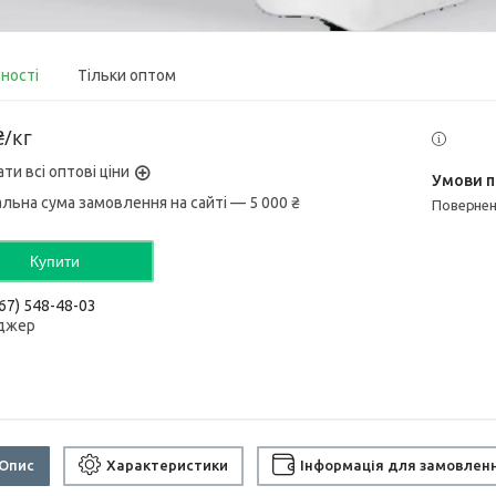
вності
Тільки оптом
₴/кг
ти всі оптові ціни
альна сума замовлення на сайті — 5 000 ₴
поверне
Купити
67) 548-48-03
джер
Опис
Характеристики
Інформація для замовлен