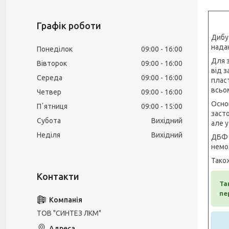
Графік роботи
Дибут
нада
Понеділок
09:00
16:00
Для 
Вівторок
09:00
16:00
від 
Середа
09:00
16:00
плас
всьом
Четвер
09:00
16:00
Осно
Пʼятниця
09:00
15:00
заст
Субота
Вихідний
але у
Неділя
Вихідний
ДБФ п
немо
Тако
Та
пе
ТОВ "СИНТЕЗ ЛКМ"