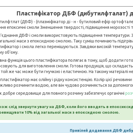
Пластифікатор ДБФ (дибутилфталат)
д
илфтлат (ДБФ) - (плазміфікатор ді - н - бутиловий ефір ортофтале
ння епоксичні смоли Зменшення твердості, підвищення морозості та
з'єднання ДБФ і смоли використовують підвищення температури.
загальної маси з епоксидною смолою
.
Таку суміш починають підігріва
тифікатор і смола легко перемішуються. Завдяки високій температ
у об’єму.
вна функція цього пластифікатора полягає в тому, щоб додати гото
осовують для виготовлення смоли. Готова продукція, що складаєтьс
 той же час може бути гнучкою і еластичною. На такому матеріалі 
ластифікатор має олійну і рідку консистенцію. Колір цієї речовин
жливо розчинити водою, але він чудово розчиняється за допомогою 
ж добре середовище для повного розчину забезпечує органічні
роз
кож слід звернути увагу на ДБФ, коли його вводять в епоксикси
ревищувати 10% від загальної маси з епоксидною смолою.
Привілей додавання ДБФ диб