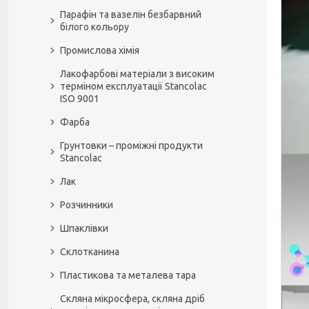
Парафін та вазелін безбарвний
білого кольору
Промислова хімія
Лакофарбові матеріали з високим
терміном експлуатації Stancolac
ISO 9001
Фарба
Грунтовки – проміжні продукти
Stancolac
Лак
Розчинники
Шпаклівки
Склотканина
Пластикова та металева тара
Скляна мікросфера, скляна дріб