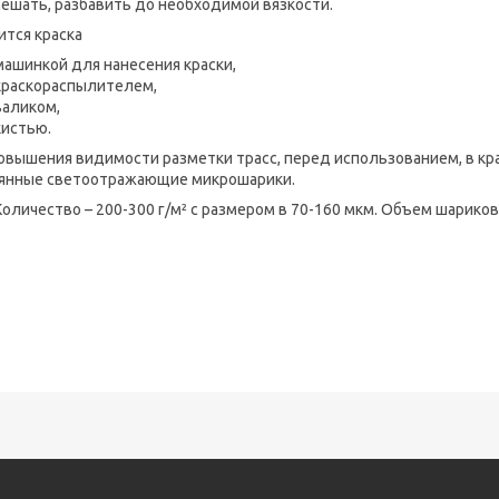
ешать, разбавить до необходимой вязкости.
ится краска
машинкой для нанесения краски,
краскораспылителем,
валиком,
кистью.
овышения видимости разметки трасс, перед использованием, в кр
янные светоотражающие микрошарики.
Количество – 200-300 г/м² с размером в 70-160 мкм. Объем шарико