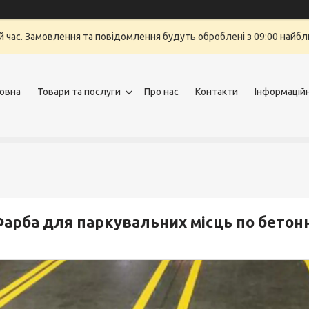
й час. Замовлення та повідомлення будуть оброблені з 09:00 найбли
овна
Товари та послуги
Про нас
Контакти
Інформацій
арба для паркувальних місць по бетон