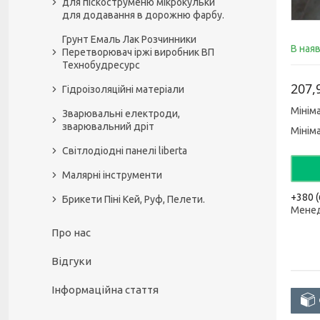
для піскоструменю мікрокульки
для додавання в дорожню фарбу.
Грунт Емаль Лак Розчинники
В ная
Перетворювач іржі виробник ВП
Технобудресурс
207,
Гідроізоляційні матеріали
Мінім
Зварювальні електроди,
зварювальний дріт
Мінім
Світлодіодні панелі liberta
Малярні інструменти
+380 (
Брикети Піні Кей, Руф, Пелети.
Мене
Про нас
Відгуки
Інформаційна стаття