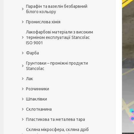
Парафін та вазелін безбарвний
білого кольору
Промислова хімія
Лакофарбові матеріали з високим
терміном експлуатації Stancolac
ISO 9001
Фарба
Грунтовки – проміжні продукти
Stancolac
Лак
Розчинники
Шпаклівки
Склотканина
Пластикова та металева тара
Скляна мікросфера, скляна дріб