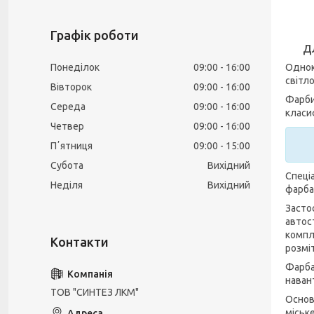
Графік роботи
д
Однок
Понеділок
09:00
16:00
світл
Вівторок
09:00
16:00
Фарби
Середа
09:00
16:00
класи
Четвер
09:00
16:00
Пʼятниця
09:00
15:00
Субота
Вихідний
Спеці
Неділя
Вихідний
фарба
Засто
автос
компле
розмі
Фарба
наван
ТОВ "СИНТЕЗ ЛКМ"
Основ
міськ