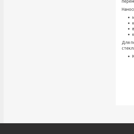
перем
Нанос
Для п
стекл