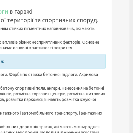
оги
в гаражі
ої території та спортивних споруд.
ням стійких пігментних наповнювачів, які мають
 впливів різних несприятливих факторів. Основна
начає основні властивості покриття.
я:
оги. Фарба по стяжка бетонної підлоги. Акрилова
етону спортивні поля, ангари. Нанесення на бетонні
кінгів, розмітка торгових центрів, розмітка житлових
, розмітка паркомісця і навіть розмітка існуючої
антажного і автомобільного транспорту, і вантажних
обільних дорожніх трасах, які мають міжнародне і
сучасних аеродромів. Володіє відмінними якостями,