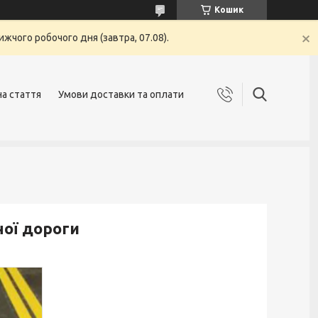
Кошик
жчого робочого дня (завтра, 07.08).
на стаття
Умови доставки та оплати
ної дороги