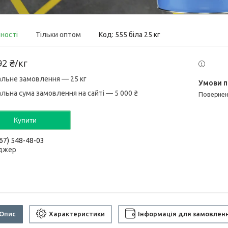
вності
Тільки оптом
Код:
555 біла 25 кг
92 ₴/кг
альне замовлення — 25 кг
альна сума замовлення на сайті — 5 000 ₴
поверне
Купити
67) 548-48-03
джер
Опис
Характеристики
Інформація для замовлен