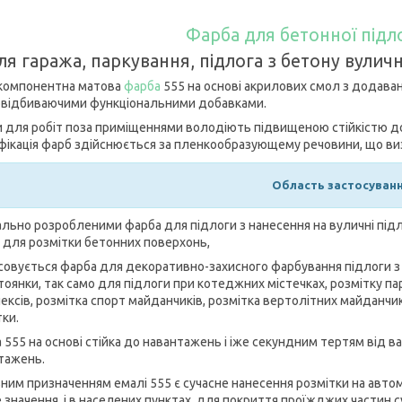
Фарба для бетонної підл
ля гаража, паркування, підлога з бетону вуличн
омпонентна матова
фарба
555 на основі акрилових смол з додаван
овідбиваючими функціональними добавками.
 для робіт поза приміщеннями володіють підвищеною стійкістю до
фікація фарб здійснюється за пленкообразующему речовини, що виз
Область застосуванн
ально розробленими фарба для підлоги з нанесення на вуличні підл
 для розмітки бетонних поверхонь,
совується фарба для декоративно-захисного фарбування підлоги з б
тоянки, так само для підлоги при котеджних містечках, розмітку пар
ксів, розмітка спорт майданчиків, розмітка вертолітних майданчиків
тки.
 555 на основі стійка до навантажень і іже секундним тертям від в
тажень.
ним призначенням емалі 555 є сучасне нанесення розмітки на автом
е значення, і в населених пунктах, для покриття проїжджих частин 