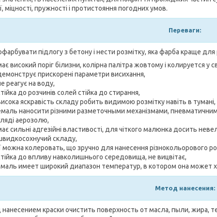
ї, міцності, пружності і протистояння погодних умов.
Переваги:
фарбувати підлогу з бетону і нести розмітку, яка фарба краще для 
має високий поріг білизни, колірна палітра жовтому і колируется у св
демонструє прискорені параметри висихання,
не реагує на воду,
стійка до розчинів солей стійка до стирання,
висока яскравість складу робить видимою розмітку навіть в тумані,
емаль наносити різними разметочными механізмами, пневматичним
гляді аерозолю,
має сильні адгезійні властивості, для чіткого малюнка досить нев
швидкосохнучий складу,
її можна колеровать, що зручно для нанесення різнокольорового ро
стійка до впливу навколишнього середовища, не вицвітає,
эмаль имеет широкий диапазон температур, в котором она может 
Метод нанесения:
 нанесением краски очистить поверхность от масла, пыли, жира, т