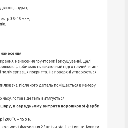
іділізоціанурат;
ектр 35-45 мкм,
дів,
 нанесення:
жирення, нанесення грунтовок і висушуванні. Далі
рошкові фарби мають заключний підготовчий етап -
 і полімеризація покриття. На поверхні утворюється
илювача, після чого деталь поміщається в камеру,
о часу, готова деталь витягується.
 шару, в середньому витрата порошкової фарби
 200 ˚C - 15 хв.
льору і фасування 25 кг і чи від 1 кг і вище. Купити