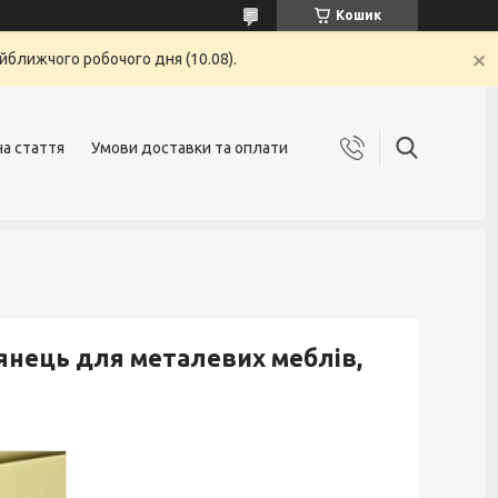
Кошик
йближчого робочого дня (10.08).
на стаття
Умови доставки та оплати
янець для металевих меблів,