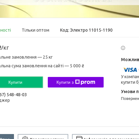
вності
Тільки оптом
Код:
Электро 11015-1190
₴/кг
альне замовлення — 25 кг
альна сума замовлення на сайті — 5 000 ₴
У компан
купити б
Купити
Купити з
67) 548-48-03
поверне
джер