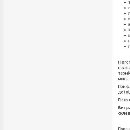
Підгот
поліе
термі
міцна 
При ф
де і 
Після 
Витра
склад
Порошк