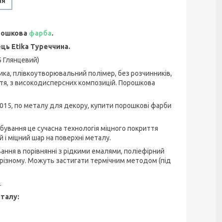
ня
рошкова
фарба
.
ець Etika Туреччина.
5 Глянцевий)
ка, плівкоутворювальний полімер, без розчинників,
я, з високодисперсних композицій. Порошкова
1015, по металу для декору, купити порошкові фарби
ування це сучасна технологія міцного покриття
 і міцний шар на поверхні металу.
ання в порівнянні з рідкими емалями, поліефірний
о-різному. Можуть застигати термічним методом (під
.
талу: