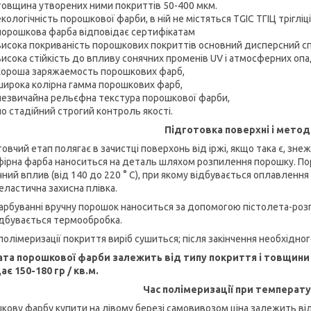
товщина утворених ними покриттів 50-400 мкм.
екологічність порошкової фарби, в ній не містяться TGIC ТГІЦ трігліц
порошкова фарба відповідає сертифікатам
висока покриваність порошкових покриттів основний дисперсний сп
висока стійкість до впливу сонячних променів UV і атмосферних опа
хороша заряжаемость порошкових фарб,
широка колірна гамма порошкових фарб,
незвичайна рельєфна текстура порошкової фарби,
по стадійний строгий контроль якості.
Підготовка поверхні і метод
овчий етап полягає в зачистці поверхонь від іржі, якщо така є, зне
фірна фарба наноситься на деталь шляхом розпилення порошку. По
чний вплив (від 140 до 220 ° С), при якому відбувається оплавлення
еластична захисна плівка.
арбуванні вручну порошок наноситься за допомогою пістолета-розп
відбувається термообробка.
полімеризації покриття виріб сушиться; після закінчення необхідног
та порошкової фарби залежить від типу покриття і товщини
ає 150-180 гр / кв.м.
Час полімеризації при температурі
ову фарбу купити на лівому березі самовивозом ціна залежить від ко