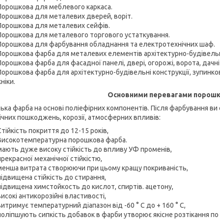
Порошкова для меблевого каркаса.
Порошкова для металевих дверей, воріт.
Порошкова для металевих сейфів.
Порошкова для металевого торгового устаткування.
Порошкова для фарбування обладнання та електротехнічних шаф.
Порошкова фарба для металевих елементів архітектурно-будівельні 
Порошкова фарба для фасадної панелі, двері, огорожі, ворота, дачні
Порошкова фарба для архітектурно-будівельні конструкції, зупинк
ніки.
Основними перевагами порошко
ька фарба на основі поліефірних компонентів. Після фарбування ви
ічних пошкоджень, корозії, атмосферних впливів:
Стійкість покриття до 12-15 років,
Високотемпературна порошкова фарба.
мають дуже високу стійкість до впливу УФ променів,
прекрасної механічної стійкістю,
менша витрата створюючи при цьому кращу покриваність,
підвищена стійкість до стирання,
підвищена химстойкость до кислот, спиртів. ацетону,
високі антикорозійні властивості,
витримує температурний діапазон від -60 ° С до + 160 ° С,
поліпшують сипкість добавок в фарби утворює якісне розтікання по 