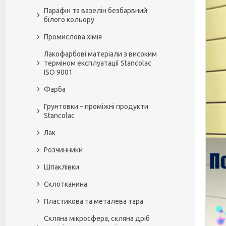
Парафін та вазелін безбарвний
білого кольору
Промислова хімія
Лакофарбові матеріали з високим
терміном експлуатації Stancolac
ISO 9001
Фарба
Грунтовки – проміжні продукти
Stancolac
Лак
Розчинники
Шпаклівки
Склотканина
Пластикова та металева тара
Скляна мікросфера, скляна дріб