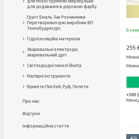
для піскоструменю мікрокульки
для додавання в дорожню фарбу.
Грунт Емаль Лак Розчинники
Перетворювач іржі виробник ВП
Технобудресурс
В ная
Гідроізоляційні матеріали
255 
Зварювальні електроди,
зварювальний дріт
Мінім
Світлодіодні панелі liberta
Мінім
Малярні інструменти
Брикети Піні Кей, Руф, Пелети.
+380 (
Мене
Про нас
Відгуки
Інформаційна стаття