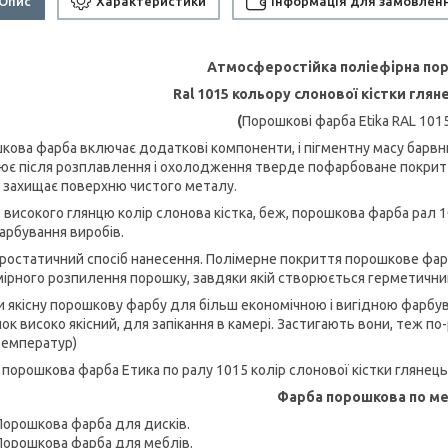
Опис
Характеристики
Інформація для замовлен
Атмосферостійка поліефірна по
Ral 1015 кольору слонової кістки глян
(
Порошкові фарба Etika RAL 101
кова фарба включає додаткові компоненти, і пігментну масу барвни
ює після розплавлення і охолодження тверде пофарбоване покритт
 захищає поверхню чистого металу.
 високого глянцю колір слонова кістка, беж, порошкова фарба рал 
арбування виробів.
ростатичний спосіб нанесення. Полімерне покриття порошкове фарб
мірного розпилення порошку, завдяки якій створюється герметичний
и якісну порошкову фарбу для більш економічною і вигідною фарбув
ок високо якісний, для запікання в камері. Застигають вони, теж п
температур)
 порошкова фарба Етика по ралу 1015 колір слонової кістки глянець
Фарба порошкова по ме
Порошкова фарба для дисків.
Порошкова фарба для меблів.