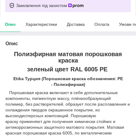
Замовлення під захистом
Опис
Характеристики
Доставка
Оплата
Умови п
Опис
П
олиэфирная
матовая порошковая
краска
зеленый цвет RAL 6005
РЕ
Etika Турция (Порошковая краска обозначения: PE
- Полиэфирная
)
Порошковая краска включают в себя дополнительные
компоненты, пигментную массу, плёнкообразующий
полимер, без растворителей, образует после расплавления и
охлаждения твердое окрашенное покрытие, из
высокодисперсных композиций. Порошковую
краску применяют для получения химически стойких и
антикоррозионных защитного матового покрытия. Матовая
красная порошковая краска 6005, по металлическим