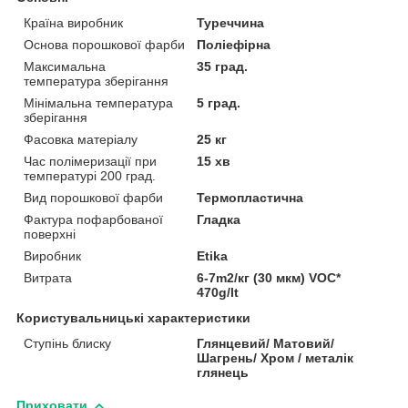
Країна виробник
Туреччина
Основа порошкової фарби
Поліефірна
Максимальна
35 град.
температура зберігання
Мінімальна температура
5 град.
зберігання
Фасовка матеріалу
25 кг
Час полімеризації при
15 хв
температурі 200 град.
Вид порошкової фарби
Термопластична
Фактура пофарбованої
Гладка
поверхні
Виробник
Etika
Витрата
6-7m2/кг (30 мкм) VOC*
470g/lt
Користувальницькі характеристики
Ступінь блиску
Глянцевий/ Матовий/
Шагрень/ Хром / металік
глянець
Приховати