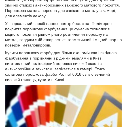
хімічно стійких і антикорозійних захисного матового покриття.
Порошкова матова червона для запікання металу в камері,
для елементів декору.
Універсальний спосіб нанесення трібостатіка. Полімерне
покриття порошкове фарбування це сучасна технологія
міцного покриття рівномірного розпилення порошку на
металі, завдяки якій створюється герметичний і міцний шар на
поверхні металовиробів.
Купити порошкову фарбу для більш економічною і вигідною
фарбування в порівнянні з рідкими емалями в Києві,
виготовлений поліефірний порошок високої якості з
антикорозійним захистом, запікається в камері. Етика
салатова порошкова фарба Рал ral 6018 світло зелений
високий глянець, купити в Києві.