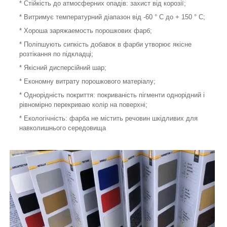
* Стійкість до атмосферних опадів: захист від корозії;
* Витримує температурний діапазон від -60 ° С до + 150 ° С;
* Хороша заряжаемость порошкових фарб;
* Поліпшують сипкість добавок в фарби утворює якісне
розтікання по підкладці;
* Якісний дисперсійний шар;
* Економну витрату порошкового матеріалу;
* Однорідність покриття: покриваність пігменти однорідний і
рівномірно перекриваю колір на поверхні;
* Екологічність: фарба не містить речовин шкідливих для
навколишнього середовища