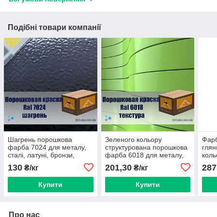
Подібні товари компанії
Шагрень порошкова
Зеленого кольору
Фар
фарба 7024 для металу,
структурована порошкова
глян
сталі, латуні, бронзи,
фарба 6018 для металу,
коль
кольорового металу
сталі, латуні, бронзи,
алюм
130
201,30
287
₴/кг
₴/кг
алюмінію.
кольорового металу
алюмінію.
Купити
Купити
Про нас