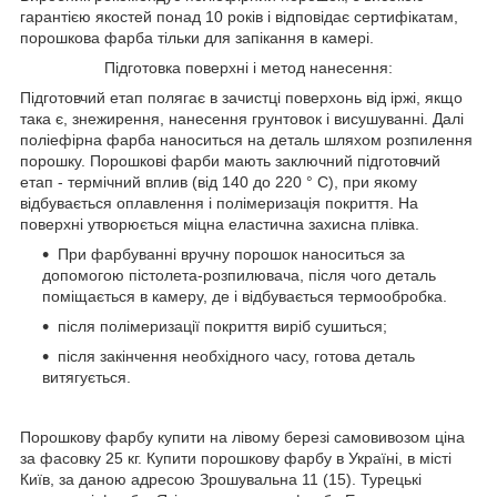
гарантією якостей понад 10 років і відповідає сертифікатам,
порошкова фарба тільки для запікання в камері.
Підготовка поверхні і метод нанесення:
Підготовчий етап полягає в зачистці поверхонь від іржі, якщо
така є, знежирення, нанесення грунтовок і висушуванні. Далі
поліефірна фарба наноситься на деталь шляхом розпилення
порошку. Порошкові фарби мають заключний підготовчий
етап - термічний вплив (від 140 до 220 ° С), при якому
відбувається оплавлення і полімеризація покриття. На
поверхні утворюється міцна еластична захисна плівка.
При фарбуванні вручну порошок наноситься за
допомогою пістолета-розпилювача, після чого деталь
поміщається в камеру, де і відбувається термообробка.
після полімеризації покриття виріб сушиться;
після закінчення необхідного часу, готова деталь
витягується.
Порошкову фарбу купити на лівому березі самовивозом ціна
за фасовку 25 кг. Купити порошкову фарбу в Україні, в місті
Київ, за даною адресою Зрошувальна 11 (15). Турецькі