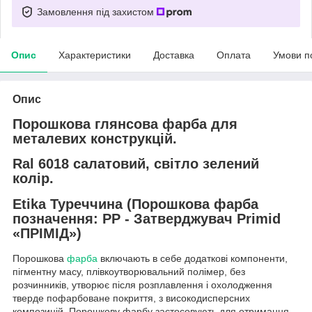
Замовлення під захистом
Опис
Характеристики
Доставка
Оплата
Умови п
Опис
Порошкова глянсова фарба для
металевих конструкцій.
Ral 6018 салатовий, світло зелений
колір.
Etika Туреччина (Порошкова фарба
позначення: PP - Затверджувач Prіmid
«ПРІМІД»)
Порошкова
фарба
включають в себе додаткові компоненти,
пігментну масу, плівкоутворювальний полімер, без
розчинників, утворює після розплавлення і охолодження
тверде пофарбоване покриття, з високодисперсних
композицій. Порошкову фарбу застосовують для отримання