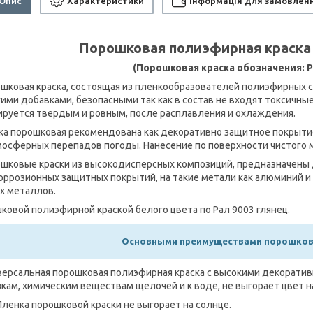
Опис
Характеристики
Інформація для замовлен
Порошковая полиэфирная краск
(Порошковая краска обозначения: P
ковая краска, состоящая из пленкообразователей полиэфирных с
гими добавками, безопасными так как в состав не входят токсичны
руется твердым и ровным, после расплавления и охлаждения.
а порошковая рекомендована как декоративно защитное покрыти
мосферных перепадов погоды. Нанесение по поверхности чистого 
ковые краски из высокодисперсных композиций, предназначены д
оррозионных защитных покрытий, на такие метали как алюминий и
х металлов.
ковой полиэфирной краской белого цвета по Рал 9003 глянец.
Основными преимуществами порошково
рсальная порошковая полиэфирная краска с высокими декорати
зкам, химическим веществам щелочей и к воде, не выгорает цвет н
Пленка порошковой краски не выгорает на солнце.