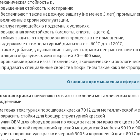
механическая стойкость к ,
повышенная стойкость к истиранию
обеспечивают также надежную защиту (не менее 5 лет) промышлен
увеличенные сроки эксплуатации,
эксплуатирующейся в подземных условиях,
повышенная химстойкость (кислоты, спирты. ацетон),
стойкая защита от коррозионного процесса в не помещении,
выдерживает температурный диапазон от -60°С до +120°С,
а также добавки, улучшающие сыпучесть краски нее растекание по
толщина образуемых ими покрытий 50—400 мкм,
порошковые краски из-за технических, экономических и экологичес
и придавать специальные свойства покрытиям такие как электро
Основная промышленная сфера и
шковая краска
применяются в изготовлении металлических конст
ждениями:
матовая текстурная порошковая краска 7012 для металлической меб
покрасить стойки для брошур структурной краской
ручки OEM для оборудования по уходу за газоном красного цвета 3
покраска белой порошковой краской медицинской мебели 9010 и 9
купить порошковую краску в черный 9005 и коричневый цвет 8017 ц
сла, кровати.