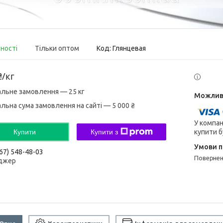
вності
Тільки оптом
Код:
Глянцевая
₴/кг
альне замовлення — 25 кг
альна сума замовлення на сайті — 5 000 ₴
У компан
купити б
Купити
Купити з
67) 548-48-03
поверне
джер