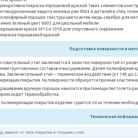
декоративна покраска порошковой краской таких элементов констр
антикоррозионная защита оконных рам 9003 и деталей в спец техн
полиэфирный порошок текстура цвета антик медь серебро для мет
темно зеленый цвет 6005 для школьной мебели
порошковая краска 5015 и 1018 для спортивного снаряжения
покраска порошковой краской
Подготовка п
оверхности и мет
товительный этап заключается в зачистке поверхностей от ржавч
ении грунтовочных составов и высушивании. Далее полиэфирная к
ка. Заключительный этап – термическое воздействие (от 140 до 22
еризация покрытия. На поверхности образуется прочная эластична
крашивании вручную порошок наносится при помощи пистолета-рас
 происходит термообработка.
 полимеризации покрытия изделие сушится; по истечении необход
Техническая информа
д зависит от типа покрытия и толщины слоя