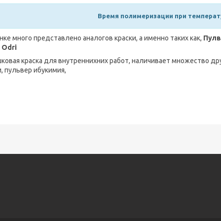
Время полимеризации при температур
нке много представлено аналогов краски, а именно таких как,
Пулв
 Odri
ковая краска для внутреннихних работ, наличивает множество д
и, пульвер ибукимия,