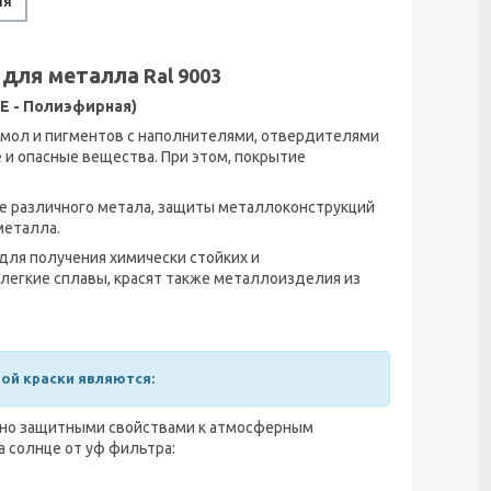
ня
а
для металла
Ral 9003
E - Полиэфирная)
мол и пигментов с наполнителями, отвердителями
е и опасные вещества. При этом, покрытие
е различного метала, защиты металлоконструкций
металла.
ля получения химически стойких и
 легкие сплавы, красят также металлоизделия из
й краски являются:
вно защитными свойствами к атмосферным
а солнце от уф фильтра: