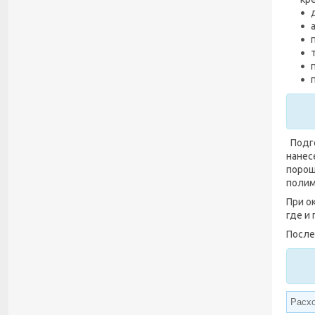
Подго
нанес
порош
полим
При о
где и
После
Расхо