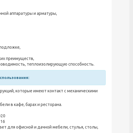
ной аппаратуры и арматуры,
 подложке,
ких преимуществ,
проводимость, теплоизолирующую способность.
спользования:
рукций, которые имеют контакт с механическими
ели в кафе, барах и ресторана.
020
016
вет для офисной и дачной мебели, стулья, столы,