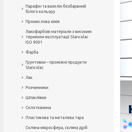
Парафін та вазелін безбарвний
білого кольору
Промислова хімія
Лакофарбові матеріали з високим
терміном експлуатації Stancolac
ISO 9001
Фарба
Грунтовки – проміжні продукти
Stancolac
Лак
Розчинники
Шпаклівки
Склотканина
Пластикова та металева тара
Скляна мікросфера, скляна дріб