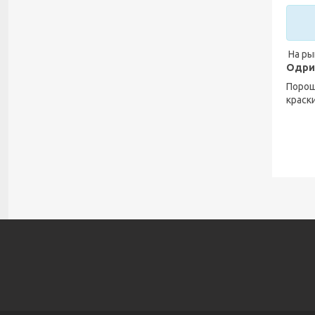
На ры
Одри
Порош
краск