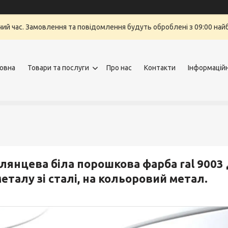
очий час. Замовлення та повідомлення будуть оброблені з 09:00 най
овна
Товари та послуги
Про нас
Контакти
Інформацій
лянцева біла порошкова фарба ral 9003 
еталу зі сталі, на кольоровий метал.