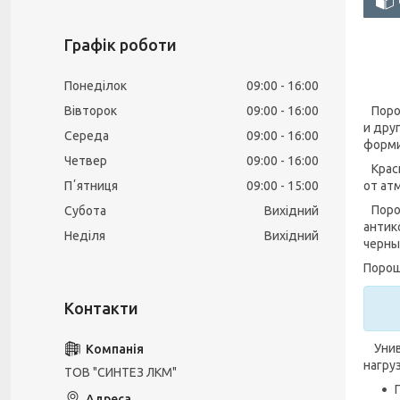
Графік роботи
Понеділок
09:00
16:00
Порош
Вівторок
09:00
16:00
и дру
Середа
09:00
16:00
форми
Четвер
09:00
16:00
Краск
от ат
Пʼятниця
09:00
15:00
Порош
Субота
Вихідний
антик
Неділя
Вихідний
черны
Порош
Униве
нагру
ТОВ "СИНТЕЗ ЛКМ"