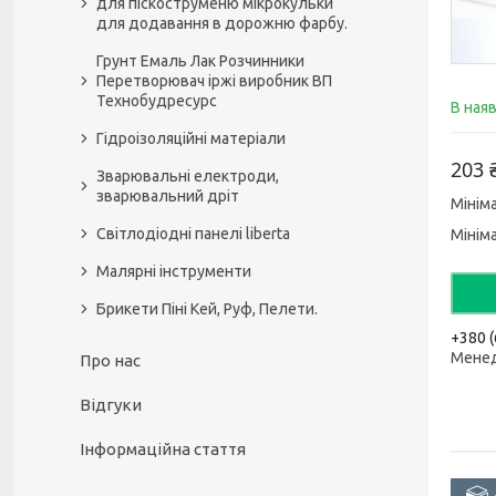
для піскоструменю мікрокульки
для додавання в дорожню фарбу.
Грунт Емаль Лак Розчинники
Перетворювач іржі виробник ВП
Технобудресурс
В ная
Гідроізоляційні матеріали
203 
Зварювальні електроди,
зварювальний дріт
Мінім
Світлодіодні панелі liberta
Мінім
Малярні інструменти
Брикети Піні Кей, Руф, Пелети.
+380 (
Мене
Про нас
Відгуки
Інформаційна стаття