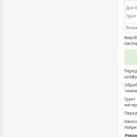
Для 
Грунт
Витра
Вироб
паспо
Перед
шліфу
Оброб
темпе
Грунт
матер
Перед
Нанос
покри
Реком