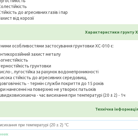
Лугостійкість
Солестійкість
Стійкість до агресивних газів і пар
Захист від корозії
Характеристики грунту Х
тними особливостями застосування грунтовки ХС-010 є:
антикорозійний захист металу
вогнестійкість
термостійкість грунтовки
кисло-, лугостійка за рахунок водонепроникності
висока стійкість до агресивних середовищ,
довговічність - термін служби покриття до 15 років
при нанесенні на поверхню не утворює патьоків
швидковисихаюча - час висихання при температурі (20 ± 2) - 1ч
Технічна інформація
исихання при температурі (20 ± 2) °C
нник