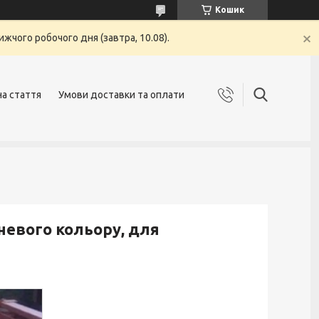
Кошик
жчого робочого дня (завтра, 10.08).
на стаття
Умови доставки та оплати
невого кольору, для