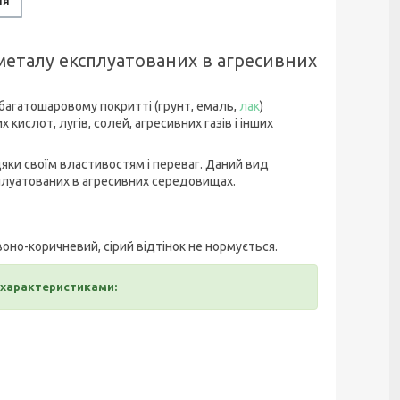
ня
металу експлуатованих в агресивних
.
багатошаровому покритті (грунт, емаль,
лак
)
кислот, лугів, солей, агресивних газів і інших
дяки своїм властивостям і переваг. Даний вид
сплуатованих в агресивних середовищах.
оно-коричневий, сірий відтінок не нормується.
 характеристиками: