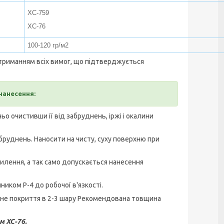
ХС-759
ХС-76
100-120 гр/м2
триманням всіх вимог, що підтверджується
 нанесення:
 очистивши її від забруднень, іржі і окалини
руднень. Наносити на чисту, суху поверхню при
лення, а так само допускається нанесення
иком Р-4 до робочої в'язкості.
йне покриття в 2-3 шару Рекомендована товщина
м ХС-76.