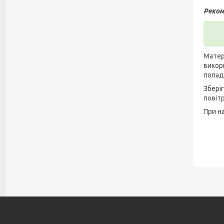
Реком
Матер
викор
попад
Збері
повітр
При н