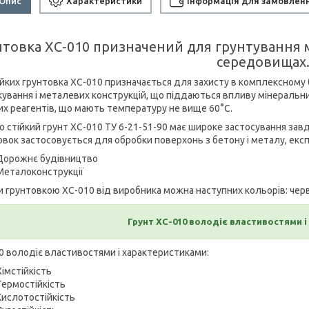
Опис
Характеристики
Інформація для замовлен
нтовка ХС-010 призначений для грунтування 
середовищах
ійких грунтовка ХС-010 призначається для захисту в комплексному 
ування і металевих конструкцій, що піддаються впливу мінеральних 
них реагентів, що мають температуру не вище 60°С.
но стійкий грунт ХС-010 ТУ 6-21-51-90 має широке застосування зав
овок застосовується для обробки поверхонь з бетону і металу, ек
Дорожнє будівництво
Металоконструкції
и грунтовкою ХС-010 від виробника можна наступних кольорів: черв
Грунт ХС-010 володіє властивостями і
0 володіє властивостями і характеристиками:
Хімстійкість
Термостійкість
Кислотостійкість