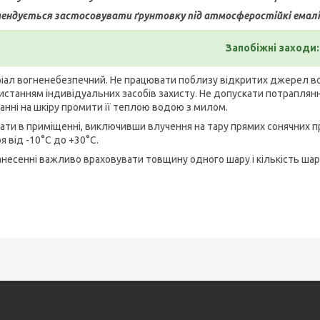
ендується застосовувати ґрунтовку під атмосферостійкі емалі м
Запобіжні заходи:
іал вогненебезпечний. Не працювати поблизу відкритих джерел вогн
истанням індивідуальних засобів захисту. Не допускати потраплянн
анні на шкіру промити її теплою водою з милом.
гати в приміщенні, виключивши влучення на тару прямих сонячних п
я від -10°С до +30°С.
анесенні важливо враховувати товщину одного шару і кількість шарі