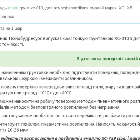
будь
фарб
грунт хс-010, для атмосферостійких емалей марок: ХС, ХВ.
 під лак
та на 1 шар
ник Технобудресурс випускає химстойкую грунтовкою ХС-010 з до
ртом якості.
Підготовка поверхні і спосіб
 нанесенням грунтовки необхідно підготувати поверхню, попередньо
вальною шкуркою і знежирити розчинником.
лювану поверхню попередньо очистити від пилу, жиру та інших заб
ратурі повітря від -10°C> до +40°C
 можна наносити на робочу поверхню методом пневматичного розпи
іалів методом безповітряного розпилення без нагрівання.
 застосуванням необхідно ретельно перемішати, розбавити розчинн
ити грунт: пензлем, пневматичне розпилення. Наносять як самості
ття 20-26 мкм.
ендується застосування в поєднанні з емаллю ХС-759 сірої і лако