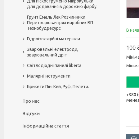
для піскоструменю мікрокульки
для додавання в дорожню фарбу.
Грунт Емаль Лак Розчинники
Перетворювач іржі виробник ВП
Технобудресурс
В ная
Гідроізоляційні матеріали
100 
Зварювальні електроди,
зварювальний дріт
Мінім
Світлодіодні панелі liberta
Мінім
Малярні інструменти
Брикети Піні Кей, Руф, Пелети.
+380 (
Мене
Про нас
Відгуки
Інформаційна стаття