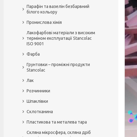
Парафін та вазелін безбарвний
білого кольору
Промислова хімія
Лакофарбові матеріали з високим
терміном експлуатації Stancolac
ISO 9001
Фарба
Грунтовки – проміжні продукти
Stancolac
Лак
Розчинники
Шпаклівки
Склотканина
Пластикова та металева тара
Скляна мікросфера, скляна дріб