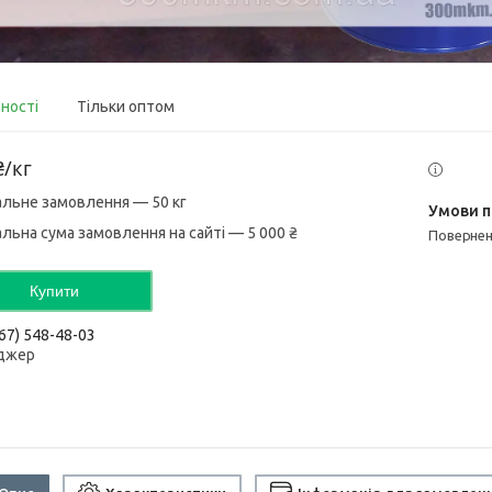
вності
Тільки оптом
₴/кг
альне замовлення — 50 кг
альна сума замовлення на сайті — 5 000 ₴
поверне
Купити
67) 548-48-03
джер