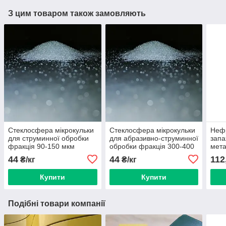
З цим товаром також замовляють
Стеклосфера мікрокульки
Стеклосфера мікрокульки
Неф
для струминної обробки
для абразивно-струминної
запа
фракція 90-150 мкм
обробки фракція 300-400
мета
Туреччина Liberta
мкм Туреччина Libert
44
44
112
₴/кг
₴/кг
Купити
Купити
Подібні товари компанії