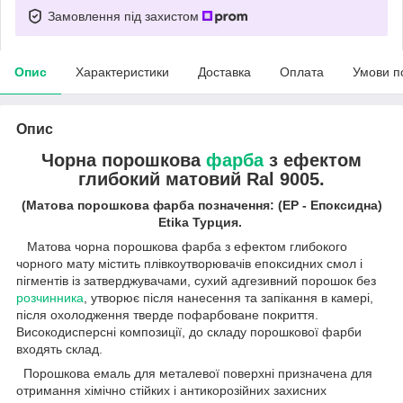
Замовлення під захистом
Опис
Характеристики
Доставка
Оплата
Умови п
Опис
Чорна порошкова
фарба
з ефектом
глибокий матовий Ral 9005.
(Матова порошкова фарба позначення: (ЕР - Епоксидна)
Etika Турция.
Матова чорна порошкова фарба з ефектом глибокого
чорного мату містить плівкоутворювачів епоксидних смол і
пігментів із затверджувачами, сухий адгезивний порошок без
розчинника
, утворює після нанесення та запікання в камері,
після охолодження тверде пофарбоване покриття.
Високодисперсні композиції, до складу порошкової фарби
входять склад.
Порошкова емаль для металевої поверхні призначена для
отримання хімічно стійких і антикорозійних захисних