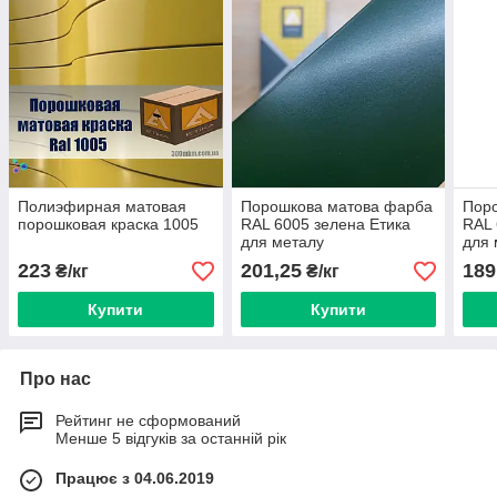
Полиэфирная матовая
Порошкова матова фарба
Пор
порошковая краска 1005
RAL 6005 зелена Етика
RAL 
для металу
для 
223
201,25
189
₴/кг
₴/кг
Купити
Купити
Про нас
Рейтинг не сформований
Менше 5 відгуків за останній рік
Працює з 04.06.2019