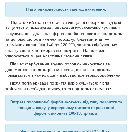
Підготовка
оверхности і метод нанесення:
Підготовчий етап полягає в зачищенні поверхонь від іржі,
якщо така є, знежиренні, нанесенні ґрунтовкових сумішей і
висушування. Далі поліефірна фарба наноситься на деталь
за допомогою розпилення порошку. Кінцевий етап —
термічний вплив (від 140 до 220 °C), за якого відбувається
оплакування й полімеризація покриття. На поверхні
утворюється міцна еластична захисна плівка.
Під час фарбування вручну порошок наноситься за
допомогою пістолета-розпилювача, після чого деталь
поміщається в камеру, де й відбувається термооброблення.
Після полімеризації покриття виріб сушиться; після
закінчення необхідного часу, готова деталь витягується.
Витрата порошкової фарби залежить від типу покриття та
товщини шару, у середньому витрата порошкової
фарби становить 100-150 гр/кв.м.
Час полімеризації за температури 200 ˚C 10 хв.