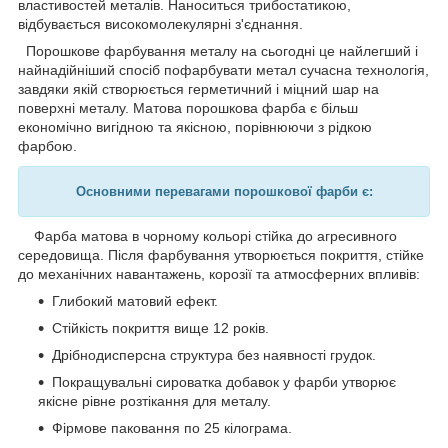
властивостей металів. Наноситься трибостатикою,
відбувається високомолекулярні з'єднання.
Порошкове фарбування металу на сьогодні це найлегший і
найнадійніший спосіб пофарбувати метал сучасна технологія,
завдяки якій створюється герметичний і міцний шар на
поверхні металу. Матова порошкова фарба є більш
економічно вигідною та якісною, порівнюючи з рідкою
фарбою.
Основними перевагами порошкової фарби є:
Фарба матова в чорному кольорі стійка до агресивного
середовища. Після фарбування утворюється покриття, стійке
до механічних навантажень, корозії та атмосферних впливів:
Глибокий матовий ефект.
Стійкість покриття вище 12 років.
Дрібнодисперсна структура без наявності грудок.
Покращувальні сироватка добавок у фарби утворює
якісне рівне розтікання для металу.
Фірмове паковання по 25 кілограма.