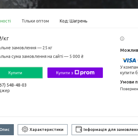
вності
Тільки оптом
Код:
Шагрень
₴/кг
альне замовлення — 25 кг
альна сума замовлення на сайті — 5 000 ₴
У компан
купити б
Купити
Купити з
67) 548-48-03
поверне
джер
Опис
Характеристики
Інформація для замовлен