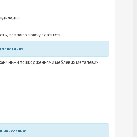
підкладці,
ість, теплоізолюючу здатність.
користання:
механічними пошкодженнями меблевих металевих
д нанесення: