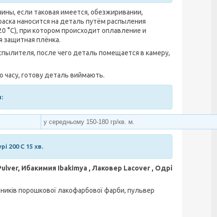
ины, если таковая имеется, обезжиривании,
раска наносится на деталь путём распыления
0 °С), при котором происходит оплавление и
я защитная плёнка.
пылителя, после чего деталь помещается в камеру,
го часу, готову деталь виймають.
:
у середньому 150-180 гр/кв. м.
і 200 C 15 хв.
ulver, Ибакимия Ibakimya , Лаковер Lacover , Одрі
бників порошкової лакофарбової фарби, пульвер