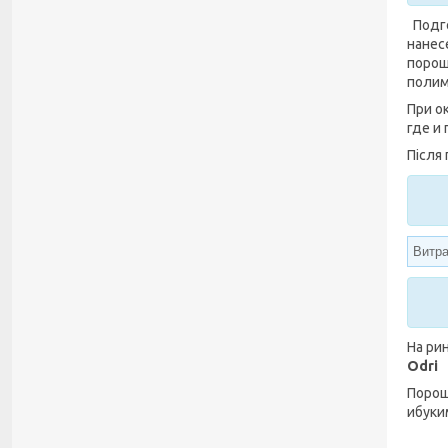
Подго
нанес
порош
полим
При о
где и
Після
Витра
На ри
Odri
Порош
ибуки