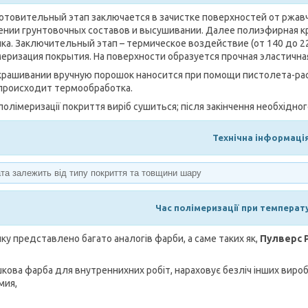
товительный этап заключается в зачистке поверхностей от ржавч
ении грунтовочных составов и высушивании. Далее полиэфирная к
ка. Заключительный этап – термическое воздействие (от 140 до 22
еризация покрытия. На поверхности образуется прочная эластична
крашивании вручную порошок наносится при помощи пистолета-рас
 происходит термообработка.
 полімеризації покриття виріб сушиться; після закінчення необхідно
Технічна інформація
та залежить від типу покриття та товщини шару
Час полімеризації при температур
нку представлено багато аналогів фарби, а саме таких як,
Пулверс P
кова фарба для внутреннихних робіт, нараховує безліч інших виро
мия,