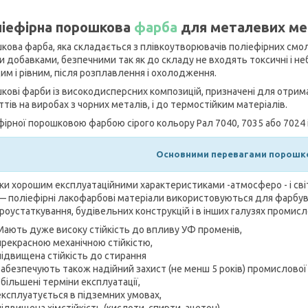
іефірна порошкова
фарба
для металевих меб
кова фарба, яка складається з плівкоутворювачів поліефірних смол
и добавками, безпечними так як до складу не входять токсичні і н
им і рівним, після розплавлення і охолодження.
кові фарби із високодисперсних композицій, призначені для отриман
тів на виробах з чорних металів, і до термостійким матеріалів.
фірної порошковою фарбою сірого кольору Рал 7040, 7035 або 7024 
Основними перевагами порошко
и хорошим експлуатаційними характеристиками -атмосферо - і світло
 — поліефірні лакофарбові матеріали використовуються для фарбув
роустаткування, будівельних конструкцій і в інших галузях промисл
Мають дуже високу стійкість до впливу УФ променів,
прекрасною механічною стійкістю,
підвищена стійкість до стирання
забезпечують також надійний захист (не менш 5 років) промислової 
збільшені терміни експлуатації,
експлуатується в підземних умовах,
підвищена хімстійкість (кислоти, спирти. ацетон),