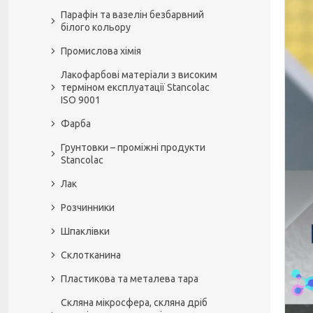
Парафін та вазелін безбарвний
білого кольору
Промислова хімія
Лакофарбові матеріали з високим
терміном експлуатації Stancolac
ISO 9001
Фарба
Грунтовки – проміжні продукти
Stancolac
Лак
Розчинники
Шпаклівки
Склотканина
Пластикова та металева тара
Скляна мікросфера, скляна дріб