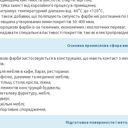
стійка захист від корозійного процесу в приміщенні,
витримує температурний діапазон від -60°С до +120°С,
а також добавки, що поліпшують сипучість фарби неї розтікання по 
товщина утворюваних ними покриттів 50-400 мкм,
порошкові фарби із-за технічних, економічних і екологічних переваг,
і надавати спеціальні властивості покриттів такі як електропровідн
Основна промислова сфера ви
кові фарби застосовуються в конструкціях, що мають контакт з 
ів.:
для меблів в кафе, барах, ресторанах.
офісної, дачними та медичної меблів;
стільці, столи, крісла, ліжка;
елементів конструкцій будівель;
металеву фурнітуру, меблі;
двері;
шкільні меблі;
спортивне спорядження;
Підготовка п
оверхности і мето