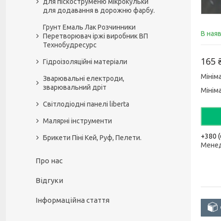
для піскоструменю мікрокульки
для додавання в дорожню фарбу.
Грунт Емаль Лак Розчинники
В ная
Перетворювач іржі виробник ВП
Технобудресурс
165 
Гідроізоляційні матеріали
Мінім
Зварювальні електроди,
зварювальний дріт
Мінім
Світлодіодні панелі liberta
Малярні інструменти
+380 (
Брикети Піні Кей, Руф, Пелети.
Мене
Про нас
Відгуки
Інформаційна стаття