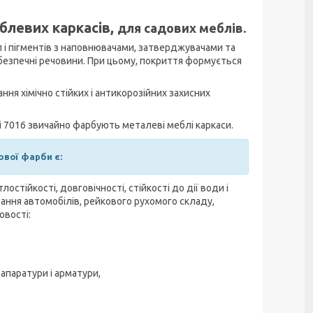
левих каркасів,
для садових меблів.
 і пігментів з наповнювачами, затверджувачами та
ебезпечні речовини. При цьому, покриття формується
ня хімічно стійких і антикорозійних захисних
і 7016 звичайно фарбують металеві меблі каркаси.
вої фарби є:
стійкості, довговічності, стійкості до дії води і
ання автомобілів, рейкового рухомого складу,
овості:
апаратури і арматури,