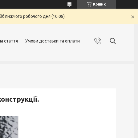
Кошик
йближчого робочого дня (10.08).
на стаття
Умови доставки та оплати
онструкції.