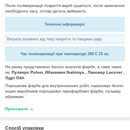
Після полімеризації покриття виріб сушиться; після закінчення
необхідного часу, готову деталь виймають.
Технічна інформація:
Витрата залежить від типу покриття та товщини шару
Час полімеризації при температурі 200 C 15 хв.
На ринку представлено багато аналогів фарби, а саме таких
як,
Пулверс Pulver, Ибакимия Ibakimya , Лаковер Lacover ,
Одрі Odri
Порошкова фарба для внутреннихних робіт, нараховує безліч
інших виробників порошкової лакофарбової фарби, пульвер
ибукимия,
Приховати
Спосіб упаковки