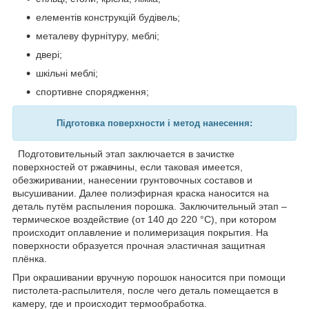
елементів конструкцій будівель;
металеву фурнітуру, меблі;
двері;
шкільні меблі;
спортивне спорядження;
Підготовка п
оверхности і метод нанесення:
Подготовительный этап заключается в зачистке
поверхностей от ржавчины, если таковая имеется,
обезжиривании, нанесении грунтовочных составов и
высушивании. Далее полиэфирная краска наносится на
деталь путём распыления порошка. Заключительный этап –
термическое воздействие (от 140 до 220 °С), при котором
происходит оплавление и полимеризация покрытия. На
поверхности образуется прочная эластичная защитная
плёнка.
При окрашивании вручную порошок наносится при помощи
пистолета-распылителя, после чего деталь помещается в
камеру, где и происходит термообработка.