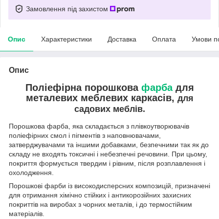
Замовлення під захистом
Опис
Характеристики
Доставка
Оплата
Умови п
Опис
Поліефірна порошкова
фарба
для
металевих меблевих каркасів,
для
садових меблів.
Порошкова фарба, яка складається з плівкоутворювачів
поліефірних смол і пігментів з наповнювачами,
затверджувачами та іншими добавками, безпечними так як до
складу не входять токсичні і небезпечні речовини. При цьому,
покриття формується твердим і рівним, після розплавлення і
охолодження.
Порошкові фарби із високодисперсних композицій, призначені
для отримання хімічно стійких і антикорозійних захисних
покриттів на виробах з чорних металів, і до термостійким
матеріалів.