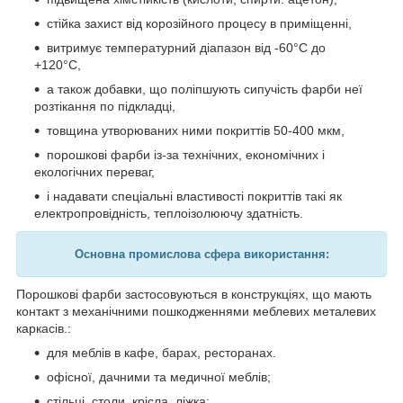
стійка захист від корозійного процесу в приміщенні,
витримує температурний діапазон від -60°С до
+120°С,
а також добавки, що поліпшують сипучість фарби неї
розтікання по підкладці,
товщина утворюваних ними покриттів 50-400 мкм,
порошкові фарби із-за технічних, економічних і
екологічних переваг,
і надавати спеціальні властивості покриттів такі як
електропровідність, теплоізолюючу здатність.
Основна промислова сфера використання:
Порошкові фарби застосовуються в конструкціях, що мають
контакт з механічними пошкодженнями меблевих металевих
каркасів.:
для меблів в кафе, барах, ресторанах.
офісної, дачними та медичної меблів;
стільці, столи, крісла, ліжка;