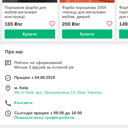
Порошкові фарби для
Фарба порошкова 2004
Фар
меблів металевої
глянець для металевих
перл
конструкції.
меблів, дверей,
для 
профнастелів та
двер
165
200
149
₴/кг
₴/кг
кріплення.
кріп
Купити
Купити
Про нас
Рейтинг не сформований
Менше 5 відгуків за останній рік
Працює з 04.06.2019
м. Київ
Місто Київ. вул. Зрошувальна 15, Київ, Україна
Контакти
Сьогодні працює з 09:00 до 16:00
Показати весь графік роботи