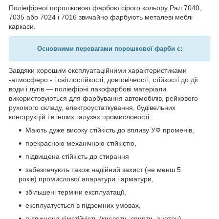
Поліефірної порошковою фарбою сірого кольору Рал 7040,
7035 або 7024 і 7016 звичайно фарбують металеві меблі
каркаси.
Основними перевагами порошкової фарби є:
Завдяки хорошим експлуатаційними характеристиками
-атмосферо - і світлостійкості, довговічності, стійкості до дії
води і лугів — поліефірні лакофарбові матеріали
використовуються для фарбування автомобілів, рейкового
рухомого складу, електроустаткування, будівельних
конструкцій і в інших галузях промисловості:
Мають дуже високу стійкість до впливу УФ променів,
прекрасною механічною стійкістю,
підвищена стійкість до стирання
забезпечують також надійний захист (не менш 5
років) промислової апаратури і арматури,
збільшені терміни експлуатації,
експлуатується в підземних умовах,
підвищена хімстійкість (кислоти, спирти. ацетон),