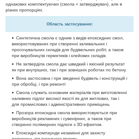
однакових комплектуючих (смола + затверджувач), але в
різних пропорціях.
Область застосування:
Синтетична смола є одним з видів епоксидних смол,
використовуваних при створенні заливальних і
просочувальних складів для будівельних робіт, а також
при виробництві герметиків і клейових складів.
Не затверділа смола дає швидкий і якісний результат
як при внутрішніх, так і при зовнішніх роботах по бетону.
Вона застосовна і при зведенні будівель і конструкцій і
при обробці, і при ремонті
Смола служить основним матеріалів при виготовленні
наливних підлог високої якості як для житлових, так і
для промислових і адміністративних приміщень
Прозора епоксидна смола використовуються при
виробництві рекламних і сувенірних, а також при
створенні полімерних підлоги з 3D ефектом.
Епоксидні компаунди незамінні для захисту
поверхонь від погодного впливу.