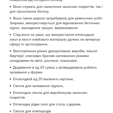
Вони служать для нанесення захисних покриттів, так і
для просочення бетону.
Вона також широко затребувана для ремонтних робіт.
Зокрема, використовується для відновлення бетонних
підлог, закладення тріщин, вирівнювання
Слід мати на увазі, що використання епоксидних
смол в якості клейового матеріалу далеко не вичерпує
сферу їх застосування,
Виготовлення різних декоративних виробів, якісної
біжутерії, ключових брелків наповнених різними
складовими як квіти, рослини, комахами.
Додавання в ед 20 суміш з затверджувача роблять
заливання у форми
Епоксидкой ед 20 малюють картини,
Смола для заливання підлоги,
Епоксидна смола для виробництва захисних
покриттів.
Епоксидка рідке скло для столу з дерева.
Смола для компаундів.