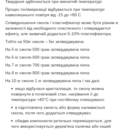
Твердіння здійснюється при кімнатній температурі.
Процес полімеризації відбувається при температурі
навколишнього повітря від -15 до +80 С.
Співвідношення смола / пластифікатор може бути різним в
залежності від необхідного пластичного і отверждается
ефекту, але зазвичай додається 5-10% пластифікатора.
Тобто на 50кг смоли – 5кг затверджувача.
На 5 кг смоли 500 грам затверджувача пепа.
На 6 кг смоли 600 грам затверджувача пепа.
На 7 кг смоли 700 грам затверджувача пепа.
На 8 кг смоли 800 грам затверджувача пепа
На 10 кг смоли 1 кг затверджувача пепа і так далі.
якщо відбулася кристалізація, то смолу можна
повернути в початковий стан, нагрівання її до
температури +40°С при постійному помішуванні;
в підготовлену ємність або форму наливається
смола, після чого додається отверджувач;
обидва компоненти ретельно перемішуються, для
чого використовується дерев'яна паличка або інший