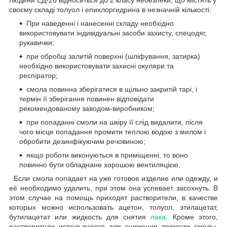
людини ЕД-20 відноситься до 2 класу небезпеки, що містять у
своєму складі толуол і епихлоргидрина в незначній кількості.
При наведенні і нанесенні складу необхідно
використовувати індивідуальні засоби захисту, спецодяг,
рукавички;
при обробці залитій поверхні (шліфування, затирка)
необхідно використовувати захисні окуляри та
респіратор;
смола повинна зберігатися в щільно закритій тарі, і
термін її зберігання повинен відповідати
рекомендованому заводом-виробником;
при попаданні смоли на шкіру її слід видалити, після
чого місце попадання промити теплою водою з милом і
обробити дезинфікуючим речовиною;
якщо роботи виконуються в приміщенні, то воно
повинно бути обладнане хорошою вентиляцією.
Если смола попадает на уже готовое изделие или одежду, и
её необходимо удалить, при этом она успевает засохнуть. В
этом случае на помощь приходят растворители, в качестве
которых можно использовать ацетон, толуол, этилацетат,
бутилацетат или жидкость для снятия
лака
. Кроме этого,
растворители используются для снижения вязкости смолы,