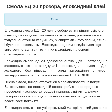
Смола ЕД 20 прозора, епоксидний клей
Опис :
Епоксидна смола ЕД - 20 являє собою в'язку рідину світлого
кольору без видимих механічних включень, розчиняється в
толуолі, ацетоні та їх сумішах, зі спиртами - бутиловим, етил -
і бутилцеллозольным. Епоксидка є одним з видів смол, що
виготовляються з синтетичних матеріалів на основі
олігомерних сполук.
Епоксидна смола ед 20 двокомпонентна. Для її затвердіння
застосовуються отверджувачі епоксидних смол. Для
холодного без підведення тепла затвердіння в якості
затверджувачів застосовують поліаміни ПЕПА, ДБФ.
Якісна смола, використовується в промисловості і в побуті.
Виготовляють на епоксидній основі, роблять попередньо
просочені і частково затверділі тканини, стрічки та джгути.
Використання епоксидної смоли значно покращує захисні
властивості покриття.
Епоксидна смола – це універсальний матеріал, який дозволяє