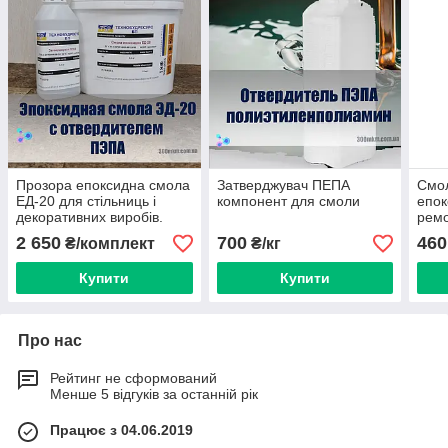
Прозора епоксидна смола
Затверджувач ПЕПА
Смол
ЕД-20 для стільниць і
компонент для смоли
епок
декоративних виробів.
ремо
зміц
2 650
700
460
₴/комплект
₴/кг
виро
Купити
Купити
Про нас
Рейтинг не сформований
Менше 5 відгуків за останній рік
Працює з 04.06.2019