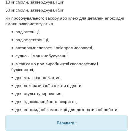
10 кг смоли, затверджувач 1кг
50 кг смоли, затверджувач 5кг
Як просочувального засобу або клею для деталей епоксидні
смоли використовують в
радіотехніці,
радіоелектроніці,
автопромисловості і авіапромисловості,
судно - і машинобудуванні,
а так само при виробництві склопластику і
будівництві,
для малювання картин,
для декоративної заливки підлоги,
для скульптурирования,
для гідроізоляційного покриття,
для епоксидної композиції для декоративної роботи,
Переваги :