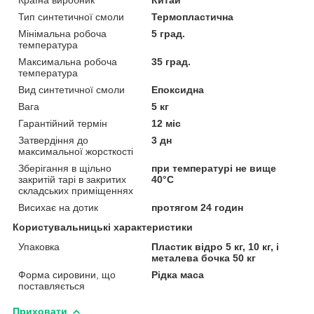
Тип синтетичної смоли
Термопластична
Мінімальна робоча
5 град.
температура
Максимальна робоча
35 град.
температура
Вид синтетичної смоли
Епоксидна
Вага
5 кг
Гарантійний термін
12 міс
Затвердіння до
3 дн
максимальної жорсткості
Зберігання в щільно
при температурі не вище
закритій тарі в закритих
40°С
складських приміщеннях
Висихає на дотик
протягом 24 годин
Користувальницькі характеристики
Упаковка
Пластик відро 5 кг, 10 кг, і
металева бочка 50 кг
Форма сировини, що
Рідка маса
поставляється
Приховати