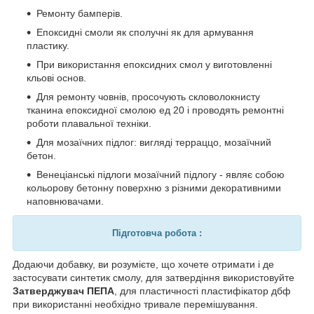
Ремонту бамперів.
Епоксидні смоли як сполучні як для армування
пластику.
При використання епоксидних смол у виготовленні
кльові основ.
Для ремонту човнів, просочують скловолокнисту
тканина епоксидної смолою ед 20 і проводять ремонтні
роботи плавальної техніки.
Для мозаїчних підлог: вигляді
терраццо
, мозаїчний
бетон.
Венеціанські підлоги мозаїчний підлогу - являє собою
кольорову бетонну поверхню з різними декоративними
наповнювачами.
Підготовча робота :
Додаючи добавку, ви розумієте, що хочете отримати і де
застосувати синтетик смолу, для затвердіння використовуйте
Затверджувач ПЕПА
, для пластичності пластифікатор дбф
при використанні необхідно тривале перемішування.