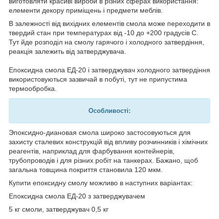
виготовляти красиві вироби в різних сферах використання:
елементи декору приміщень і предмети меблів.
В залежності від вихідних елементів смола може переходити в
твердий стан при температурах від -10 до +200 градусів С.
Тут йде розподіл на смолу гарячого і холодного затвердіння,
реакція залежить від затверджувача.
Епоксидна смола ЕД-20 і затверджувач холодного затвердіння
використовуються зазвичай в побуті, тут не припустима
термообробка.
Особливості:
Эпоксидно-диановая смола широко застосовуються для
захисту сталевих конструкцій від впливу розчинників і хімічних
реагентів, наприклад для фарбування контейнерів,
трубопроводів і для різних робіт на танкерах. Бажано, щоб
загальна товщина покриття становила 120 мкм.
Купити епоксидну смолу можливо в наступних варіантах:
Епоксидна смола ЕД-20 з затверджувачем
5 кг смоли, затверджувач 0,5 кг