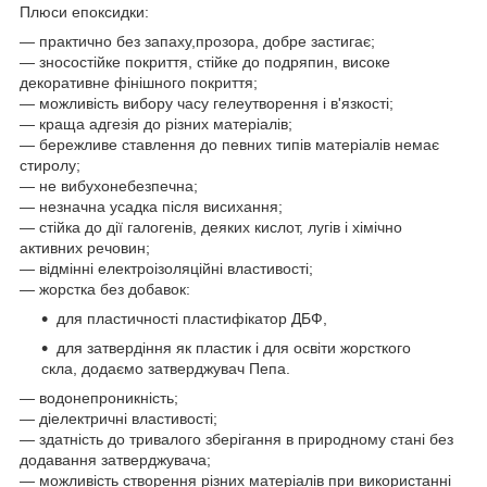
Плюси епоксидки:
— практично без запаху,прозора, добре застигає;
— зносостійке покриття, стійке до подряпин, високе
декоративне фінішного покриття;
— можливість вибору часу гелеутворення і в'язкості;
— краща адгезія до різних матеріалів;
— бережливе ставлення до певних типів матеріалів немає
стиролу;
— не вибухонебезпечна;
— незначна усадка після висихання;
— стійка до дії галогенів, деяких кислот, лугів і хімічно
активних речовин;
— відмінні електроізоляційні властивості;
— жорстка без добавок:
для пластичності пластифікатор ДБФ,
для затвердіння як пластик і для освіти жорсткого
скла, додаємо затверджувач Пепа.
— водонепроникність;
— діелектричні властивості;
— здатність до тривалого зберігання в природному стані без
додавання затверджувача;
— можливість створення різних матеріалів при використанні