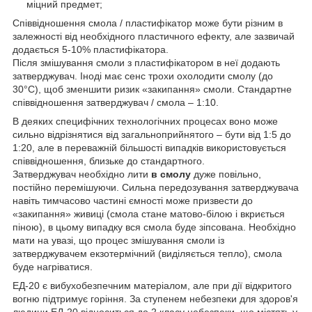
міцний предмет;
Співвідношення смола / пластифікатор може бути різним в
залежності від необхідного пластичного ефекту, але зазвичай
додається 5-10% пластифікатора.
Після змішування смоли з пластифікатором в неї додають
затверджувач. Іноді має сенс трохи охолодити смолу (до
30°С), щоб зменшити ризик «закипання» смоли. Стандартне
співвідношення затверджувач / смола – 1:10.
В деяких специфічних технологічних процесах воно може
сильно відрізнятися від загальноприйнятого – бути від 1:5 до
1:20, але в переважній більшості випадків використовується
співвідношення, близьке до стандартного.
Затверджувач необхідно лити
в смолу
дуже повільно,
постійно перемішуючи. Сильна передозування затверджувача
навіть тимчасово частині ємності може призвести до
«закипання» живиці (смола стане матово-білою і вкриється
піною), в цьому випадку вся смола буде зіпсована. Необхідно
мати на увазі, що процес змішування смоли із
затверджувачем екзотермічний (виділяється тепло), смола
буде нагріватися.
ЕД-20 є вибухобезпечним матеріалом, але при дії відкритого
вогню підтримує горіння. За ступенем небезпеки для здоров'я