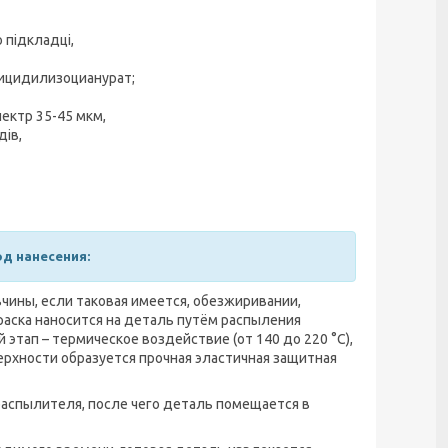
 підкладці,
глицидилизоцианурат;
ектр 35-45 мкм,
дів,
од нанесения:
ины, если таковая имеется, обезжиривании,
раска наносится на деталь путём распыления
тап – термическое воздействие (от 140 до 220 °С),
ерхности образуется прочная эластичная защитная
аспылителя, после чего деталь помещается в