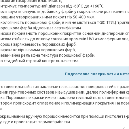
високі антикорозійні властивості,
витримує температурний діапазон від -60°С до +160°С,
поліпшують сипучість добавок у фарби утворює якісне розтікання по
товщина утворюваних ними покриттів 50-400 мкм.
екологічність порошкової фарби, в ній не містяться TGIC ТГИЦ три
порошкова фарба відповідає сертифікатам
висока покриваність порошкових покриттів основний дисперсний сп
висока стійкість до впливу сонячних променів UV і атмосферних опа
хороша заряжаемость порошкових фарб,
широка колірна гамма порошкових фарб,
незвичайна рельєфна текстура порошкової фарби,
по стадийный строгий контроль качества.
Подготовка п
оверхности и мет
товительный этап заключается в зачистке поверхностей от ржавч
ении грунтовочных составов и высушивании. Далее полиэфирная к
ка. Порошковые краски имеют заключительный подготовительный э
отором происходит оплавление и полимеризация покрытия. На пов
а.
крашивании вручную порошок наносится при помощи пистолета-р
у, где и происходит термообработка.