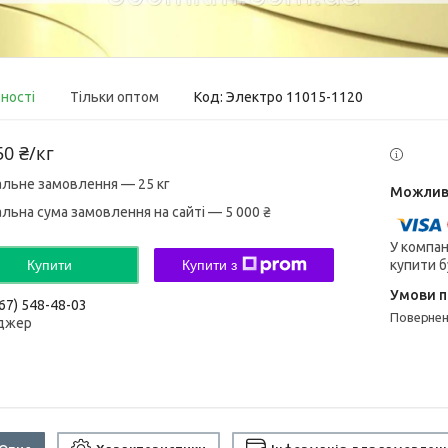
вності
Тільки оптом
Код:
Электро 11015-1120
50 ₴/кг
альне замовлення — 25 кг
альна сума замовлення на сайті — 5 000 ₴
У компан
купити б
Купити
Купити з
67) 548-48-03
поверне
джер