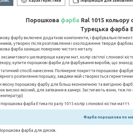
Опис
Характеристики
Інформація для замовлен
Порошкова
фарба
Ral 1015
кольору 
Турецька
фарба E
кову фарбу включені додаткові компоненти, і фарбувальні пігмент
нників, утворює після розплавлення і охолодження тверде фарбова
кова фарба захищає поверхню чистого металу.
 оксамитового шелкапроще кажучи мат, колір світлої слонової кістк
екору, купити порошкові фарби для фарбування виробів, що знаходят
статичний спосіб нанесення. Полімерне покриття порошкове фарбув
мірного розпилення порошку, завдяки якій створюється герметичний
и якісну порошкову фарбу для більш економічною та вигідною фарб
ок високо якісний, для запікання в камері. Застигають вони, теж п
температур)
а порошкова фарба Етика по ралу 1015 колір слонової кістки маттт.
Фарба порошкова по ме
Порошкова фарба для дисків.