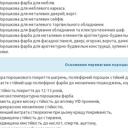
Порошкова фарба для меблів.
Порошкова для меблевого каркаса.
Порошкова для металевих дверей, воріт.
Порошкова для металевих сейфів.
Порошкова для металевого торгівельного обладнання.
Порошкова для фарбування обладнання та електротехнічних шаф.
Порошкова фарба для металевих елементів архітектурно-будівельні 
Порошкова фарба для фасадної панелі, двері, огорожі, ворота, дачні
Порошкова фарба для архітектурно-будівельні конструкції, зупинн
ніки.
Основними перевагами порошко
ура порошкового покриття шагрень, поліефірний порошок стійкий д
аєте стійкий шар поліефірної фарби до механічних пошкоджень, кор
Стійкість покриття до 12-15 років,
Високотемпературна порошкова фарба.
мають дуже високу стійкість до впливу УФ променів,
прекрасною механічною стійкістю,
менший витрата створюючи при цьому кращу покриваність,
підвищена стійкість до стирання,
підвищена хімстійкість до кислот, спиртів. ацетону,