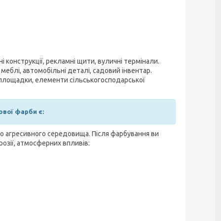
конструкції, рекламні щити, вуличні термінали.
 меблі, автомобільні деталі, садовий інвентар.
і площадки, елементи сільськогосподарської
вої фарби є:
о агресивного середовища. Після фарбування ви
озії, атмосферних впливів: