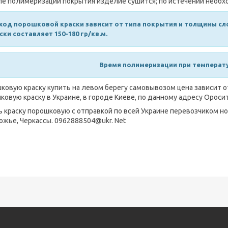
 полимеризации покрытия изделие сушится; по истечении необхо
ход порошковой краски зависит от типа покрытия и толщины сл
ски составляет 150-180 гр/кв.м.
Время полимеризации при температуре
ковую краску купить на левом берегу самовывозом цена зависит от ц
ковую краску в Украине, в городе Киеве, по данному адресу Ороси
ь краску порошковую с отправкой по всей Украине перевозчиком нов
ожье, Черкассы. 0962888504@ukr. Net