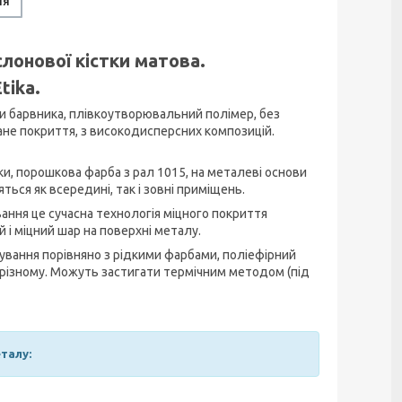
ня
слонової кістки матова.
tika.
и барвника, плівкоутворювальний полімер, без
не покриття, з високодисперсних композицій.
и, порошкова фарба з рал 1015, на металеві основи
ься як всередині, так і зовні приміщень.
ання це сучасна технологія міцного покриття
 і міцний шар на поверхні металу.
ування порівняно з рідкими фарбами, поліефірний
о-різному. Можуть застигати термічним методом (під
талу: