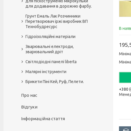
для піскоструменю мікрокульки
для додавання в дорожню фарбу.
Грунт Емаль Лак Розчинники
Перетворювач іржі виробник ВП
Технобудресурс
В ная
Гідроізоляційні матеріали
195,
Зварювальні електроди,
зварювальний дріт
Мінім
Світлодіодні панелі liberta
Мінім
Малярні інструменти
Брикети Піні Кей, Руф, Пелети.
+380 (
Мене
Про нас
Відгуки
Інформаційна стаття