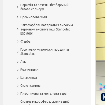
Парафін та вазелін безбарвний
білого кольору
Промислова хімія
Лакофарбові матеріали з високим
терміном експлуатації Stancolac
ISO 9001
Фарба
Грунтовки – проміжні продукти
Stancolac
Лак
Розчинники
Шпаклівки
Склотканина
Пластикова та металева тара
Скляна мікросфера, скляна дріб