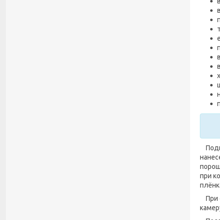
Подго
нанес
порош
при к
плёнк
При о
камер