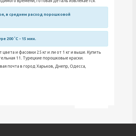
димого времени, готовая деталь извлекается.
оя, в среднем расход порошковой
 200 ˚C - 15 мин.
вета и фасовки 25 кг и ли от 1 кг и выше. Купить
тельная 11. Турецкие порошковые краски.
ая почта в город Харьков, Днепр, Одесса,