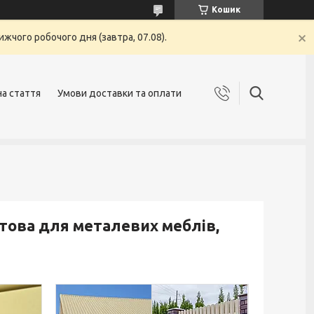
Кошик
жчого робочого дня (завтра, 07.08).
на стаття
Умови доставки та оплати
това для металевих меблів,