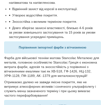
напівматова та напівглянсова.
Відмінний захист від корозії в експлуатації.
Утворює водостійке покриття.
Зносостійка з великим терміном покриття.
Довго зберігає захисні властивості, близько 4-6 років
за умови зовнішнього застосування та 15 років за умови
застосування усередині приміщень.
Порівняння імпортної фарби з вітчизняною
Фарба для військової техніки матова Stancolac Металюкс для
металів, головною особливістю Stancolac Греція є економна
витрата фарби, адгезія та зносостійкість у порівнянні з
вітчизняними емалями такі як ХВ-518, ГФ-1426, НЦ-132,
УРФ-1128, ПФ-1189, АК -1379 для металоконструкцій!
Отримаємо далеко не завжди якісне покриття, яке не
витримує атмосферних впливів і сонячного ультрафіолету і
служить менш зазначеного терміну і при цьому вимагає
частого перефарбовування!