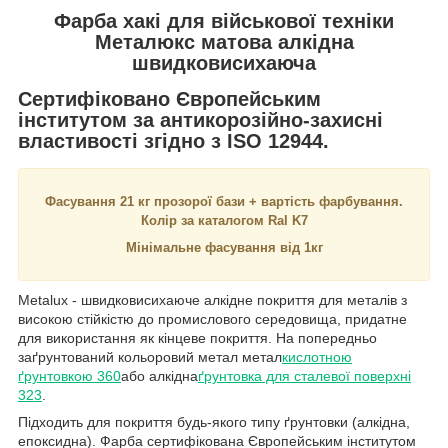
Фарба хакі для військової техніки
Металюкс матова алкідна
швидковисихаюча
Сертифіковано Європейським
інститутом за антикорозійно-захисні
властивості згідно з ISO 12944.
Фасування 21 кг прозорої бази + вартість фарбування.
Колір за каталогом Ral K7
Мінімальне фасування від 1кг
Metalux - швидковисихаюче алкідне покриття для металів з
високою стійкістю до промислового середовища, придатне
для використання як кінцеве покриття. На попередньо
заґрунтований кольоровий метал метал
кислотною
ґрунтовкою 360
або алкідна
ґрунтовка для сталевої поверхні
323
.
Підходить для покриття будь-якого типу ґрунтовки (алкідна,
епоксидна). Фарба сертифікована Європейським інститутом