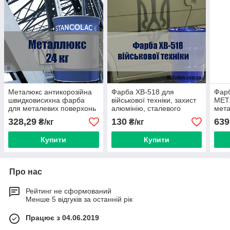
Металюкс антикорозійна
Фарба ХВ-518 для
Фар
швидковисихна фарба
військової техніки, захист
МЕТ
для металевих поверхонь
алюмінію, сталевого
мета
металу, атмосферостійка.
328,29
130
639
₴/кг
₴/кг
Хакі матова оливка
Купити
Купити
Про нас
Рейтинг не сформований
Менше 5 відгуків за останній рік
Працює з 04.06.2019