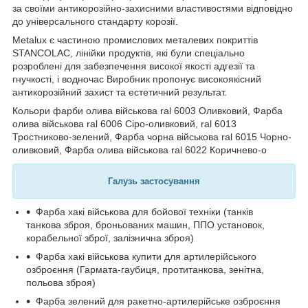
за своїми антикорозійно-захисними властивостями відповідно
до універсального стандарту корозії.
Metalux є частиною промислових металевих покриттів
STANCOLAC, лінійки продуктів, які були спеціально
розроблені для забезпечення високої якості адгезії та
гнучкості, і водночас Виробник пропонує високоякісний
антикорозійний захист та естетичний результат.
Кольори фарби олива військова ral 6003 Оливковий, Фарба
олива військова ral 6006 Сіро-оливковий, ral 6013
Тростниково-зелений, Фарба чорна військова ral 6015 Чорно-
оливковий, Фарба олива військова ral 6022 Коричнево-о
Галузь застосування
Фарба хакі військова для бойової техніки (танків
танкова зброя, броньованих машин, ППО установок,
корабельної зброї, залізнична зброя)
Фарба хакі військова купити для артилерійського
озброєння (Гармата-гаубиця, протитанкова, зенітна,
польова зброя)
Фарба зелений для ракетно-артилерійське озброєння