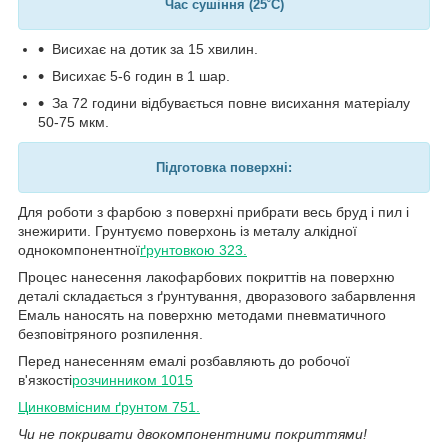
Час сушіння (25˚C)
Висихає на дотик за 15 хвилин.
Висихає 5-6 годин в 1 шар.
За 72 години відбувається повне висихання матеріалу
50-75 мкм.
Підготовка поверхні:
Для роботи з фарбою з поверхні прибрати весь бруд і пил і
знежирити. Грунтуємо поверхонь із металу алкідної
однокомпонентної
ґрунтовкою 323.
Процес нанесення лакофарбових покриттів на поверхню
деталі складається з ґрунтування, дворазового забарвлення
Емаль наносять на поверхню методами пневматичного
безповітряного розпилення.
Перед нанесенням емалі розбавляють до робочої
в'язкості
розчинником 1015
Цинковмісним ґрунтом 751.
Чи не покривати двокомпонентними покриттями!