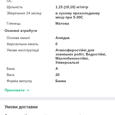
ОС
Щільність
1,15 (±0,10) кг/літр
Зберігання 24 місяці
в сухому прохолодному
місці при 5-30C
Глянець
Матова
Основні атрибути
Основа емалі
Алкідна
Аерозольна емаль
0
Умови експлуатації
Атмосферостійкі для
зовнішніх робіт, Водостійкі,
Маслобензостійкі,
Універсальні
База
А
Вага
20
Форма випуску
Банка
Приховати
Умови доставки