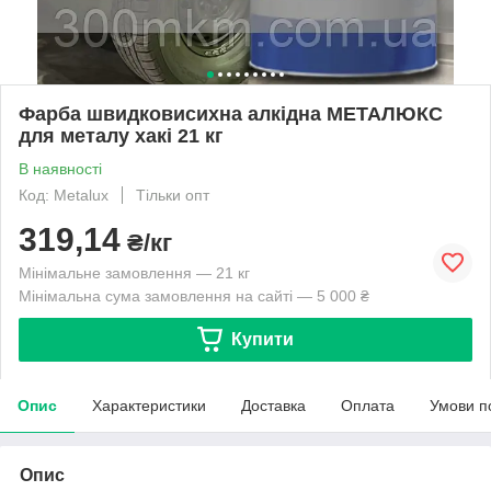
Фарба швидковисихна алкідна МЕТАЛЮКС
для металу хакі 21 кг
В наявності
Код: Metalux
Тільки опт
319,14
₴/кг
Мінімальне замовлення — 21 кг
Мінімальна сума замовлення на сайті — 5 000 ₴
Купити
Опис
Характеристики
Доставка
Оплата
Умови п
Опис