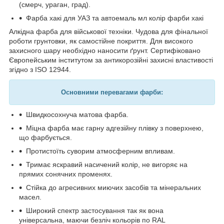
(смерч, ураган, град).
Фарба хакі для УАЗ та автоемаль мл колір фарби хакі
Алкідна фарба для військової техніки. Чудова для фінальної
роботи грунтовки, як самостійне покриття. Для високого
захисного шару необхідно наносити ґрунт. Сертифіковано
Європейським інститутом за антикорозійні захисні властивості
згідно з ISO 12944.
Основними перевагами фарби
:
Швидкосохнуча матова фарба.
Міцна фарба має гарну адгезійну плівку з поверхнею,
що фарбується.
Протистоїть суворим атмосферним впливам.
Тримає яскравий насичений колір, не вигоряє на
прямих сонячних променях.
Стійка до агресивних миючих засобів та мінеральних
масел.
Широкий спектр застосування так як вона
універсальна, маючи безліч кольорів по RAL