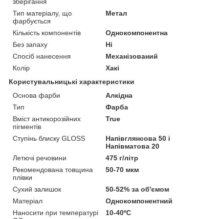
зберігання
Тип матеріалу, що
Метал
фарбується
Кількість компонентів
Однокомпонентна
Без запаху
Ні
Спосіб нанесення
Механізований
Колір
Хакі
Користувальницькі характеристики
Основа фарби
Алкідна
Тип
Фарба
Вміст антикорозійних
True
пігментів
Ступінь блиску GLOSS
Напівглянсова 50 і
Напівматова 20
Летючі речовини
475 г/літр
Рекомендована товщина
50-70 мкм
плівки
Сухий залишок
50-52% за об'ємом
Матеріал
Однокомпонентний
Наносити при температурі
10-40ºC