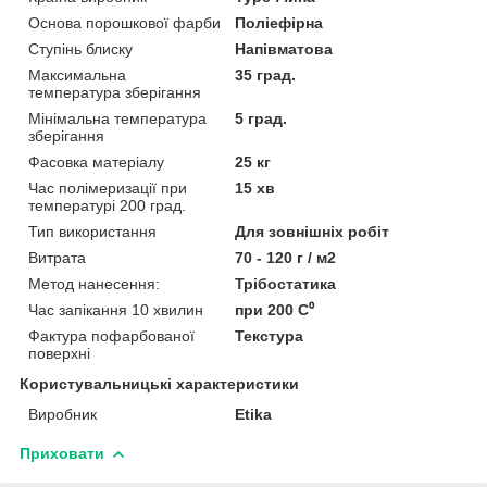
Основа порошкової фарби
Поліефірна
Ступінь блиску
Напівматова
Максимальна
35 град.
температура зберігання
Мінімальна температура
5 град.
зберігання
Фасовка матеріалу
25 кг
Час полімеризації при
15 хв
температурі 200 град.
Тип використання
Для зовнішніх робіт
Витрата
70 - 120 г / м2
Метод нанесення:
Трібостатика
Час запікання 10 хвилин
при 200 C⁰
Фактура пофарбованої
Текстура
поверхні
Користувальницькі характеристики
Виробник
Etika
Приховати