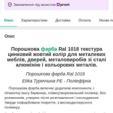
Замовлення під захистом
Опис
Характеристики
Доставка
Оплата
Умови п
Опис
Порошкова
фарба
Ral 1018 текстура
цинковий жовтий колір для металевих
меблів, дверей, металовиробів зі сталі
алюмінію і кольорових металів.
Порошкова фарба
Ral 1018
Etika Туреччина PE - Поліефірна
Порошкова фарба включає додаткові компоненти, і
пігментну масу барвника, плівкоутворювальний полімер, без
розчинників, утворює після розплавлення і охолодження
тверде пофарбоване покриття, з високодисперсного
полімеру.