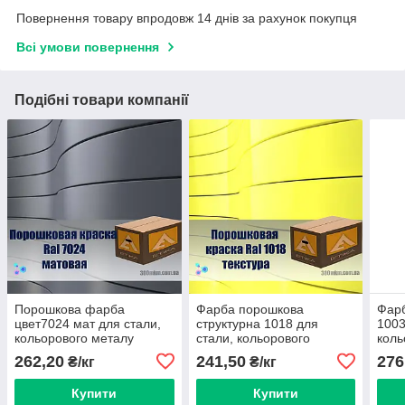
Повернення товару впродовж 14 днів за рахунок покупця
Всі умови повернення
Подібні товари компанії
Порошкова фарба
Фарба порошкова
Фар
цвет7024 мат для стали,
структурна 1018 для
1003
кольорового металу
стали, кольорового
коль
алюмінію бронзи, латуні
металу алюмінію бронзи,
алюм
262,20
241,50
276
₴/кг
₴/кг
латуні
Купити
Купити