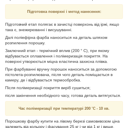
Підготовка поверхні і метод нанесення:
Підготовчий етап полягає в зачистці поверхонь від іржі, якщо
така є, знежирюванні і висушуванні.
Далі поліефірна фарба наноситься на деталь шляхом
розпилення порошку.
Заключний етап - термічний вплив (200 ° С), при якому
відбувається оплавлення і полімеризація покриття. На
поверхні утворюється міцна еластична захисна плівка.
При фарбуванні вручну порошок наноситься за допомогою
пістолета-розпилювача, після чого деталь поміщається в
камеру, де і відбувається термообробка.
Після полімеризації покриття виріб сушиться;
після закінчення необхідного часу, готова деталь витягується.
Час полімеризації при температурі 200 ˚C - 10 хв.
Порошкову фарбу купити на лівому березі самовивозом ціна
залежить від кольору і фасування 25 кг і чи від 1 кг і вище.