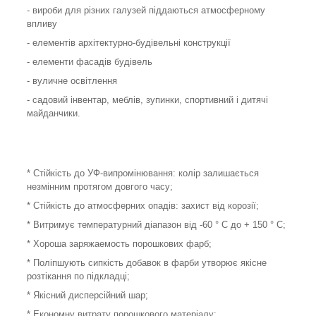
- вироби для різних галузей піддаються атмосферному
впливу
- елементів архітектурно-будівельні конструкції
- елементи фасадів будівель
- вуличне освітлення
- садовий інвентар, меблів, зупинки, спортивний і дитячі
майданчики.
* Стійкість до УФ-випромінювання: колір залишається
незмінним протягом довгого часу;
* Стійкість до атмосферних опадів: захист від корозії;
* Витримує температурний діапазон від -60 ° С до + 150 ° С;
* Хороша заряжаемость порошкових фарб;
* Поліпшують сипкість добавок в фарби утворює якісне
розтікання по підкладці;
* Якісний дисперсійний шар;
* Економну витрату порошкового матеріалу;