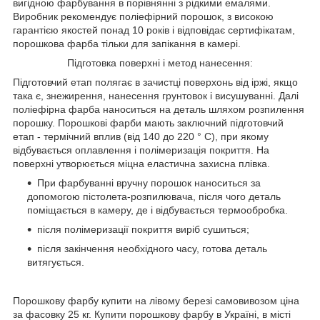
вигідною фарбування в порівнянні з рідкими емалями.
Виробник рекомендує поліефірний порошок, з високою
гарантією якостей понад 10 років і відповідає сертифікатам,
порошкова фарба тільки для запікання в камері.
Підготовка поверхні і метод нанесення:
Підготовчий етап полягає в зачистці поверхонь від іржі, якщо
така є, знежирення, нанесення грунтовок і висушуванні. Далі
поліефірна фарба наноситься на деталь шляхом розпилення
порошку. Порошкові фарби мають заключний підготовчий
етап - термічний вплив (від 140 до 220 ° С), при якому
відбувається оплавлення і полімеризація покриття. На
поверхні утворюється міцна еластична захисна плівка.
При фарбуванні вручну порошок наноситься за
допомогою пістолета-розпилювача, після чого деталь
поміщається в камеру, де і відбувається термообробка.
після полімеризації покриття виріб сушиться;
після закінчення необхідного часу, готова деталь
витягується.
Порошкову фарбу купити на лівому березі самовивозом ціна
за фасовку 25 кг. Купити порошкову фарбу в Україні, в місті