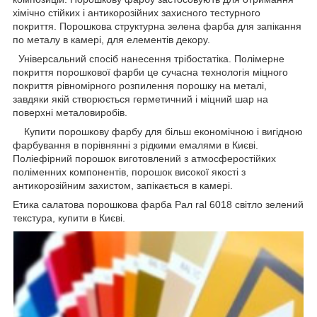
хімічно стійких і антикорозійних захисного тестурного
покриття. Порошкова структурна зелена фарба для запікання
по металу в камері, для елементів декору.
Універсальний спосіб нанесення трібостатіка. Полімерне
покриття порошкової фарби це сучасна технологія міцного
покриття рівномірного розпилення порошку на металі,
завдяки якій створюється герметичний і міцний шар на
поверхні металовиробів.
Купити порошкову фарбу для більш економічною і вигідною
фарбування в порівнянні з рідкими емалями в Києві.
Поліефірний порошок виготовлений з атмосферостійких
поліменних компонентів, порошок високої якості з
антикорозійним захистом, запікається в камері.
Етика салатова порошкова фарба Рал ral 6018 світло зелений
текстура, купити в Києві.