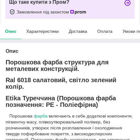
Що таке купити з Пром?
Замовлення під захистом
Опис
Характеристики
Доставка
Оплата
Умови п
Опис
Порошкова фарба структура для
металевих конструкцій.
Ral 6018 салатовий, світло зелений
колір.
Etika Туреччина (Порошкова фарба
позначення: PE - Поліефірна)
Порошкова
фарба
включають в себе додаткові компоненти,
пігментну масу, плівкоутворювальний полімер, без
розчинників, утворює після розплавлення і охолодження
тверде пофарбоване покриття, з високодисперсних
композицій. Порошкову фарбу застосовують для отримання