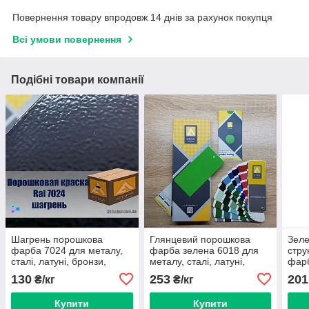
Повернення товару впродовж 14 днів за рахунок покупця
Всі умови повернення
Подібні товари компанії
Шагрень порошкова
Глянцевий порошкова
Зеле
фарба 7024 для металу,
фарба зелена 6018 для
стру
сталі, латуні, бронзи,
металу, сталі, латуні,
фарб
кольорового металу
бронзи, кольорового
стал
130
253
201
₴/кг
₴/кг
алюмінію.
металу алюмінію.
коль
алюм
Купити
Купити