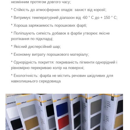
незмінним протягом довгого часу;
* Стійкість до атмосферних опадів: захист від корозії;
* Витримує температурний діапазон від -60 ° С до + 150 ° С;
* Хороша заряжаемость порошкових фарб;
* Поліпшують сипкість добавок в фарби утворює якісне
розтікання по підкладці;
* Якісний дисперсійний шар;
* Економну витрату порошкового матеріалу;
* Однорідність покриття: покриваність пігменти однорідний і
рівномірно перекриваю колір на поверхні;
* Екологічність: фарба не містить речовин шкідливих для
навколишнього середовища