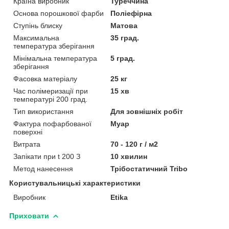
Країна виробник
Туреччина
Основа порошкової фарби
Поліефірна
Ступінь блиску
Матова
Максимальна
35 град.
температура зберігання
Мінімальна температура
5 град.
зберігання
Фасовка матеріалу
25 кг
Час полімеризації при
15 хв
температурі 200 град.
Тип використання
Для зовнішніх робіт
Фактура пофарбованої
Муар
поверхні
Витрата
70 - 120 г / м2
Запікати при t 200 З
10 хвилин
Метод нанесення
Трібостатичний Tribo
Користувальницькі характеристики
Виробник
Etika
Приховати