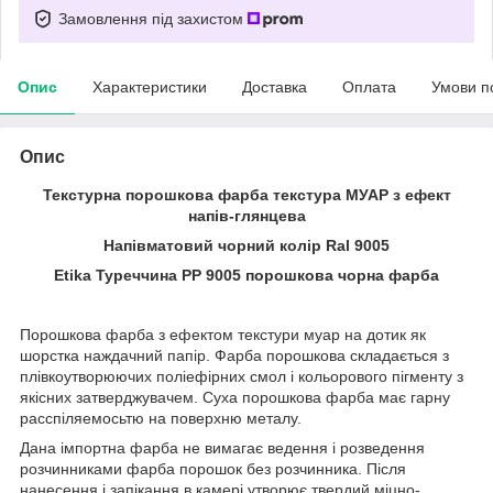
Замовлення під захистом
Опис
Характеристики
Доставка
Оплата
Умови п
Опис
Текстурна порошкова фарба текстура МУАР з ефект
напів-глянцева
Напівматовий чорний колір Ral 9005
Etika Туреччина PР 9005 порошкова чорна фарба
Порошкова фарба з ефектом текстури муар на дотик як
шорстка наждачний папір. Фарба порошкова складається з
плівкоутворюючих поліефірних смол і кольорового пігменту з
якісних затверджувачем. Суха порошкова фарба має гарну
расспіляемосьтю на поверхню металу.
Дана імпортна фарба не вимагає ведення і розведення
розчинниками фарба порошок без розчинника. Після
нанесення і запікання в камері утворює твердий міцно-