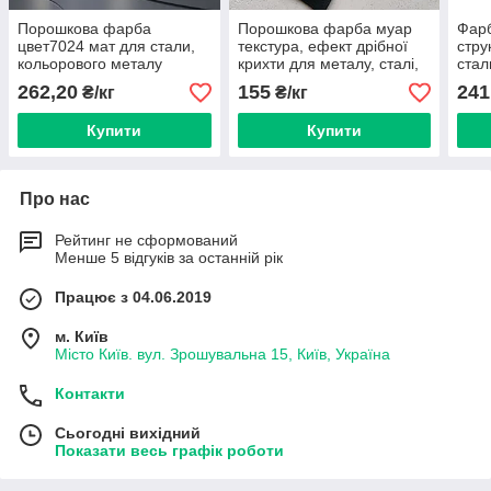
Порошкова фарба
Порошкова фарба муар
Фар
цвет7024 мат для стали,
текстура, ефект дрібної
стру
кольорового металу
крихти для металу, сталі,
стал
алюмінію бронзи, латуні
кольорового металу
мета
262,20
155
241
₴/кг
₴/кг
алюмінію бронзи
лату
Купити
Купити
Про нас
Рейтинг не сформований
Менше 5 відгуків за останній рік
Працює з 04.06.2019
м. Київ
Місто Київ. вул. Зрошувальна 15, Київ, Україна
Контакти
Сьогодні вихідний
Показати весь графік роботи