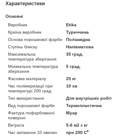
Характеристики
Основні
Виробник
Etika
Країна виробник
Туреччина
Основа порошкової фарби
Поліамідна
Ступінь блиску
Напівматова
Максимальна
35 град.
температура зберігання
Мінімальна температура
5 град.
зберігання
Фасовка матеріалу
25 кг
Час полімеризації при
10 хв
температурі 200 град.
Тип використання
Для внутрішніх робіт
Вид порошкової фарби
Термопластична
Фактура пофарбованої
Муар
поверхні
Витрата
5-6 м2 з кг
Час запікання 10 хвилин
при 200 C⁰