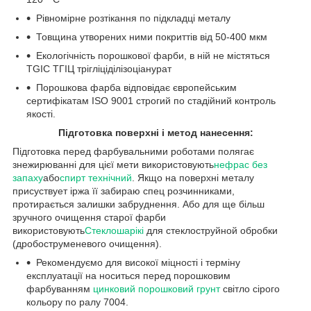
Рівномірне розтікання по підкладці металу
Товщина утворених ними покриттів від 50-400 мкм
Екологічність порошкової фарби, в ній не містяться
TGIC ТГІЦ трігліціділізоціанурат
Порошкова фарба відповідає європейським
сертифікатам ISO 9001 строгий по стадійний контроль
якості.
Підготовка поверхні і метод нанесення:
Підготовка перед фарбувальними роботами полягає
знежирюванні для цієї мети використовують
нефрас без
запаху
або
спирт технічний
. Якщо на поверхні металу
присуствует іржа її забираю спец розчинниками,
протирається залишки забруднення. Або для ще більш
зручного очищення старої фарби
використовують
Стеклошарікі
для стеклоструйной обробки
(дробоструменевого очищення).
Рекомендуємо для високої міцності і терміну
експлуатації на носиться перед порошковим
фарбуванням
цинковий порошковий грунт
світло сірого
кольору по ралу 7004.