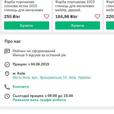
Фарба порошкова
Фарба порошкова 1023
Фар
слонова кістка 1015
глянець для металевих
глян
глянець для металевих
меблів, дверей,
мебл
меблів, дверей,
профнастелів та
проф
255
184,96
220
₴/кг
₴/кг
профнастиллов, і
кріплення.
кріп
кріплення.
Купити
Купити
Про нас
Рейтинг не сформований
Менше 5 відгуків за останній рік
Працює з 04.06.2019
м. Київ
Місто Київ. вул. Зрошувальна 15, Київ, Україна
Контакти
Сьогодні працює з 09:00 до 15:00
Показати весь графік роботи