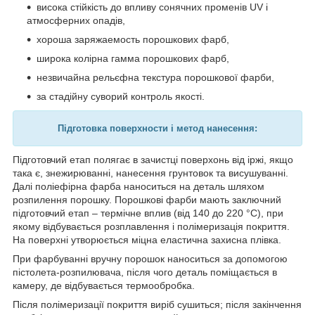
висока стійкість до впливу сонячних променів UV і
атмосферних опадів,
хороша заряжаемость порошкових фарб,
широка колірна гамма порошкових фарб,
незвичайна рельєфна текстура порошкової фарби,
за стадійну суворий контроль якості.
Підготовка п
оверхности і метод нанесення:
Підготовчий етап полягає в зачистці поверхонь від іржі, якщо
така є, знежирюванні, нанесення грунтовок та висушуванні.
Далі поліефірна фарба наноситься на деталь шляхом
розпилення порошку. Порошкові фарби мають заключний
підготовчий етап – термічне вплив (від 140 до 220 °С), при
якому відбувається розплавлення і полімеризація покриття.
На поверхні утворюється міцна еластична захисна плівка.
При фарбуванні вручну порошок наноситься за допомогою
пістолета-розпилювача, після чого деталь поміщається в
камеру, де відбувається термообробка.
Після полімеризації покриття виріб сушиться; після закінчення