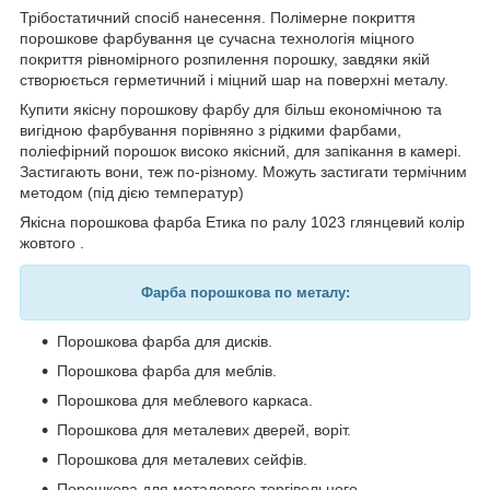
Трібостатичний спосіб нанесення. Полімерне покриття
порошкове фарбування це сучасна технологія міцного
покриття рівномірного розпилення порошку, завдяки якій
створюється герметичний і міцний шар на поверхні металу.
Купити якісну порошкову фарбу для більш економічною та
вигідною фарбування порівняно з рідкими фарбами,
поліефірний порошок високо якісний, для запікання в камері.
Застигають вони, теж по-різному. Можуть застигати термічним
методом (під дією температур)
Якісна порошкова фарба Етика по ралу 1023 глянцевий колір
жовтого .
Фарба порошкова по металу:
Порошкова фарба для дисків.
Порошкова фарба для меблів.
Порошкова для меблевого каркаса.
Порошкова для металевих дверей, воріт.
Порошкова для металевих сейфів.
Порошкова для металевого торгівельного