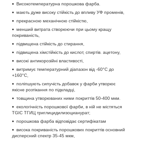
Високотемпературна порошкова фарба.
мають дуже високу стійкість до впливу УФ променів,
прекрасною механічною стійкістю,
менший витрата створюючи при цьому кращу
покриваність,
підвищена стійкість до стирання,
підвищена хімстійкість до кислот, спиртів. ацетону,
високі антикорозійні властивості,
витримує температурний діапазон від -60°С до
+160°С,
поліпшують сипучість добавок у фарби утворює
якісне розтікання по підкладці,
товщина утворюваних ними покриттів 50-400 мкм.
екологічність порошкової фарби, в ній не містяться
TGIC ТГИЦ триглицидилизоцианурат;
порошкова фарба відповідає сертифікатам
висока покриваність порошкових покриттів основний
дисперсний спектр 35-45 мкм,