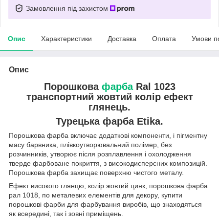
Замовлення під захистом
Опис
Характеристики
Доставка
Оплата
Умови п
Опис
Порошкова
фарба
Ral 1023
транспортний жовтий колір ефект
глянець.
Турецька
фарба Etika.
Порошкова фарба включає додаткові компоненти, і пігментну
масу барвника, плівкоутворювальний полімер, без
розчинників, утворює після розплавлення і охолодження
тверде фарбоване покриття, з високодисперсних композицій.
Порошкова фарба захищає поверхню чистого металу.
Ефект високого глянцю, колір жовтий цинк, порошкова фарба
рал 1018, по металевих елементів для декору, купити
порошкові фарби для фарбування виробів, що знаходяться
як всередині, так і зовні приміщень.