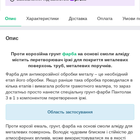
Опис
Характеристики
Доставка
Оплата
Умови п
Опис
Проти корозійна грунт
фарба
на основі смоли алкіду
містить перетворювач іржі для покриття металевих
поверхонь труб, металевих поручнів.
Фарба для антикорозійної обробки металу – це необхідний
етап його обробки. Якщо раніше така обробка проводилася в
кілька етапів і вимагала роботи грамотного маляра, то зараз
достатньо просто нанести спеціальну грунт-фарби Пантолак
3 в 1 з компонентом перетворення іржі.
Область застосування
Проти корозії емаль, грунт, фарба на основі смоли алкіду для
металевих поверхонь. Володіє чудовим блиском і стійкістю до
атмосферних впливів, може використовуватися як в якості