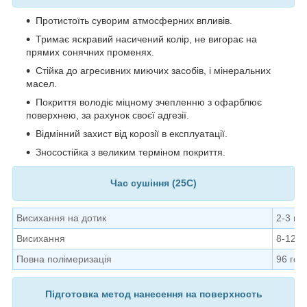
Протистоїть суворим атмосферних впливів.
Тримає яскравий насичений колір, не вигорає на
прямих сонячних променях.
Стійка до агресивних миючих засобів, і мінеральних
масел.
Покриття володіє міцному зчепленню з офарблює
поверхнею, за рахунок своєї адгезії.
Відмінний захист від корозії в експлуатації.
Зносостійка з великим терміном покриття.
Час сушіння (25C)
Висихання н
а дотик
2-3 го
Висихання
8-12 г
Повна полімеризація
96 год
Підготовка м
етод нанесення на п
оверхность