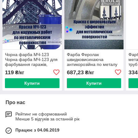
Чорна фарба МЧ-123
Фарба Феролак
Фарб
Чорна фарба МЧ-123 для
швидковисихаюча
мета
фарбування гаражів,
антикорозійна по металу
труб
огорож, воріт,
для огорожі воріт
фар
119
687,23
334
₴/кг
₴/кг
водопровідних труб
металевих меблів
Купити
Купити
Про нас
Рейтинг не сформований
Менше 5 відгуків за останній рік
Працює з 04.06.2019