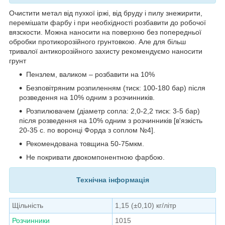
Очистити метал від пухкої іржі,
від бруду і пилу
знежирити,
перемішати фарбу і при необхідності розбавити до робочої
вязскости.
Можна наносити на поверхню без попередньої
обробки протикорозійного грунтовкою. Але для більш
тривалої антикорозійного захисту рекомендуємо наносити
грунт
Пензлем, валиком – розбавити на 10%
Безповітряним розпиленням (тиск: 100-180 бар) після
розведення на 10% одним з розчинників.
Розпилювачем (діаметр сопла: 2,0-2,2 тиск: 3-5 бар)
після розведення на 10% одним з розчинників [в'язкість
20-35 с. по воронці Форда з соплом №4].
Рекомендована товщина 50-75мкм.
Не покривати двокомпонентною фарбою.
Технічна інформація
Щільність
1,15 (±0,10) кг/літр
Розчинники
1015