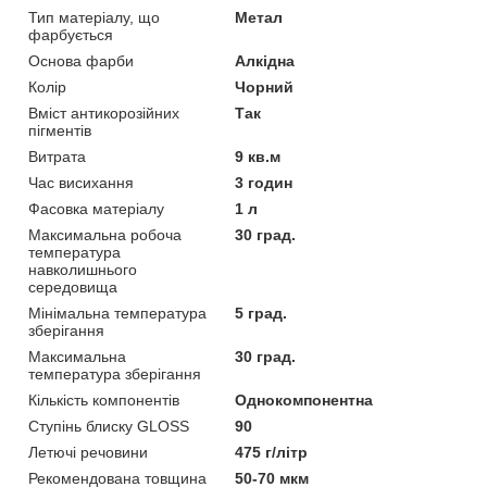
Тип матеріалу, що
Метал
фарбується
Основа фарби
Алкідна
Колір
Чорний
Вміст антикорозійних
Так
пігментів
Витрата
9 кв.м
Час висихання
3 годин
Фасовка матеріалу
1 л
Максимальна робоча
30 град.
температура
навколишнього
середовища
Мінімальна температура
5 град.
зберігання
Максимальна
30 град.
температура зберігання
Кількість компонентів
Однокомпонентна
Ступінь блиску GLOSS
90
Летючі речовини
475 г/літр
Рекомендована товщина
50-70 мкм