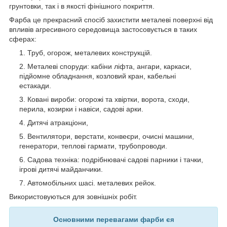
грунтовки, так і в якості фінішного покриття.
Фарба
це прекрасний спосіб захистити металеві поверхні від
впливів агресивного середовища застосовується в таких
сферах:
Труб, огорож, металевих конструкцій.
Металеві споруди:
кабіни ліфта,
ангари, каркаси,
підйомне обладнання,
козловий кран,
кабельні
естакади.
Ковані вироби: огорожі та хвіртки,
ворота,
сходи,
перила, козирки і навіси, садові арки.
Дитячі атракціони,
Вентилятори,
верстати,
конвеєри
, очисні машини,
генератори, теплові гармати, трубопроводи.
Садова техніка: подрібнювачі садові парники і
тачки,
ігрові дитячі майданчики.
Автомобільних шасі. металевих рейок.
Використовуються для зовнішніх робіт.
Основними перевагами фарби є
я