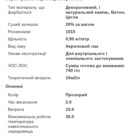
Тип матеріалу, що
Декоративний, і
фарбується
натуральний камінь, Бетон,
Цегла
Сухий залишок
20% за вагою
Розчинники
1015
Щільність
0,90 кг/літр
Вид лаку
Акриловий лак
Умови експлуатації
Для внутрішнього і
зовнішнього застосування.
VOC-ЛОС
Суміш готова до вживання:
740 г/л
Теоретичний витрата
10м2/л
Основні
Колір
Прозорий
Час висихання
2.0
Витрата
10.0
Максимальна робоча
35.0
температура
навколишнього
середовища