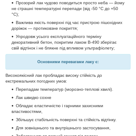
Прозорий лак чудово поводиться просто неба — йому
не страшні температурні перепади (від -50 °C до +50
°C);
Важлива якість поверхні під час пристрою пішохідних
доріжок — протиковзне покриття;
Упродовж усього експлуатаційного терміну
декоративний бетон, покритим лаком В-490 зберігає
свій відтінок і не блякне під впливом ультрафіолету;
Основними перевагами лаку є:
Високоякісний лак пробладає високу стійкість до
екстремальних погодних умов:
Перепадам температур (морозно-теплові хвилі).
Лак швидко сохне
О
бладає еластичністю і гарними захисними
властивостями,
Збільшує стабільність поверхні та стійкість відтінку.
Для зовнішнього та внутрішнього застосування,
Забезпечується повний захист від вологи,