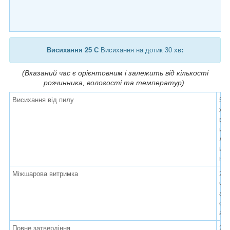
Висихання 25 C
Висихання на дотик 30 хв
:
(Вказаний час є орієнтовним і залежить від кількості
розчинника, вологості та температур)
Висихання від пилу
5
х
в
и
л
и
н
Міжшарова витримка
2
ч
а
с
а
Повне затвердіння
2