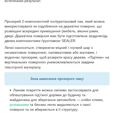
естетичний результат.
Прозорий 2-компонентний поліуретановий лак, який можна
використовувати як оздоблення на дерев'яні поверхні, що
розміщені всередині приміщення (мебель, віконні рами,
двері. Дерев'яна поверхня має бути підготовлена заздалегідь
двома компонентами ґрунтовкою SEALER.
Легко наноситься, створюючи міцний і гнучкий шар з
оксамитовою поверхнею, напівматовим або матовим, і
водночас прозорим, щоб розкрити красу дерева. «Підтеки» на
вертикальних поверхнях унеможливлюються завдяки
тиксотропії матеріалу.
Зона нанесення прозорого лаку:
Лакове покриття можна сміливо застосовувати для
облаштування під'їзної доріжки до будинку та
майданчика для зберігання автомобіля — олійні плями,
розчинники
та бензин легко видаляються з такої
поверхні та не вбираються в її структуру;