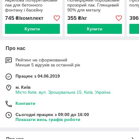
Акрилова поліуретановий
Поліефірний порошковий
Проз
лак для бетонного
прозорий лак. Глянцевий
полі
фонтану і басейну
90% для металу.
Атмосферостійкий лак.
745
355
396
₴/комплект
₴/кг
Купити
Купити
Про нас
Рейтинг не сформований
Менше 5 відгуків за останній рік
Працює з 04.06.2019
м. Київ
Місто Київ. вул. Зрошувальна 15, Київ, Україна
Контакти
Сьогодні працює з 09:00 до 16:00
Показати весь графік роботи
Про нас