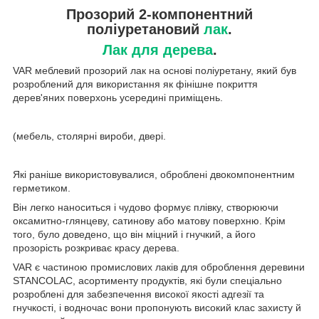
Прозорий 2-компонентний
поліуретановий
лак
.
Лак для дерева
.
VAR меблевий прозорий лак на основі поліуретану, який був
розроблений для використання як фінішне покриття
дерев'яних поверхонь усередині приміщень.
(мебель, столярні вироби, двері.
Які раніше використовувалися, оброблені двокомпонентним
герметиком.
Він легко наноситься і чудово формує плівку, створюючи
оксамитно-глянцеву, сатинову або матову поверхню. Крім
того, було доведено, що він міцний і гнучкий, а його
прозорість розкриває красу дерева.
VAR є частиною промислових лаків для оброблення деревини
STANCOLAC, асортименту продуктів, які були спеціально
розроблені для забезпечення високої якості адгезії та
гнучкості, і водночас вони пропонують високий клас захисту й