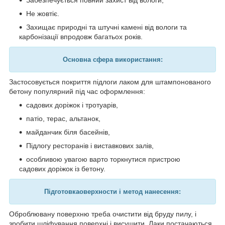
Не жовтіє.
Захищає природні та штучні камені від вологи та
карбонізації впродовж багатьох років.
Основна сфера використання:
Застосовується покриття підлоги лаком для ш
тампонованого
бетону популярний під час оформлення:
садових доріжок і тротуарів,
патіо, терас, альтанок,
майданчик біля басейнів,
Підлогу ресторанів і виставкових залів,
особливою увагою варто торкнутися пристрою
садових доріжок із бетону.
Підготовка
оверхности
і метод нанесення:
Оброблювану поверхню треба очистити від бруду пилу, і
зробити шліфування поверхні і висушити. Лаки постачаються