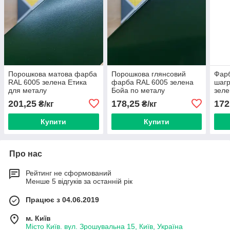
Порошкова матова фарба
Порошкова глянсовий
Фар
RAL 6005 зелена Етика
фарба RAL 6005 зелена
шагр
для металу
Бойа по металу
зеле
201,25
178,25
172
₴/кг
₴/кг
Купити
Купити
Про нас
Рейтинг не сформований
Менше 5 відгуків за останній рік
Працює з 04.06.2019
м. Київ
Місто Київ. вул. Зрошувальна 15, Київ, Україна