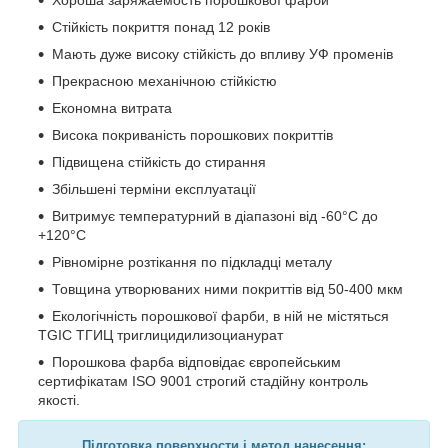
Стійкість покриття понад 12 років
Мають дуже високу стійкість до впливу УФ променів
Прекрасною механічною стійкістю
Економна витрата
Висока покриваність порошкових покриттів
Підвищена стійкість до стирання
Збільшені терміни експлуатації
Витримує температурний в діапазоні від -60°С до
+120°С
Рівномірне розтікання по підкладці металу
Товщина утворюваних ними покриттів від 50-400 мкм
Екологічність порошкової фарби, в ній не містяться
TGIC ТГИЦ триглицидилизоцианурат
Порошкова фарба відповідає європейським
сертифікатам ISO 9001 строгий стадійну контроль
якості.
Підготовка п
оверхности і метод нанесення: