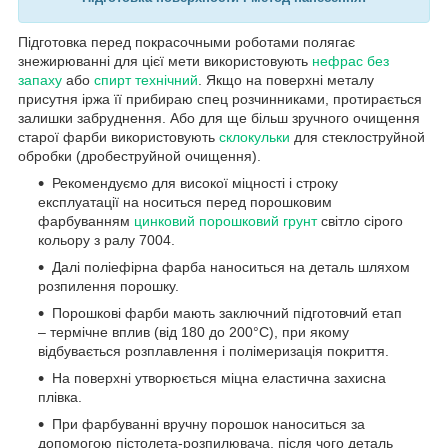
Підготовка перед покрасочными роботами полягає
знежирюванні для цієї мети використовують
нефрас без
запаху
або
спирт технічний
. Якщо на поверхні металу
присутня іржа її прибираю спец розчинниками, протирається
залишки забруднення. Або для ще більш зручного очищення
старої фарби використовують
склокульки
для стеклоструйной
обробки (дробеструйной очищення).
Рекомендуємо для високої міцності і строку
експлуатації на носиться перед порошковим
фарбуванням
цинковий порошковий грунт
світло сірого
кольору з ралу 7004.
Далі поліефірна фарба наноситься на деталь шляхом
розпилення порошку.
Порошкові фарби мають заключний підготовчий етап
– термічне вплив (від 180 до 200°С), при якому
відбувається розплавлення і полімеризація покриття.
На поверхні утворюється міцна еластична захисна
плівка.
При фарбуванні вручну порошок наноситься за
допомогою пістолета-розпилювача, після чого деталь