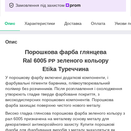
Замовлення під захистом
Опис
Характеристики
Доставка
Оплата
Умови п
Опис
Порошкова фарба глянцева
Ral 6005
зеленого
кольору
PP
Etika Туреччина
У порошкову фарбу включені додаткові компоненти, і
фарбувальні пігменти барвника, плівкоутворювальний
полімер без розчинників. Після розплавлення і охолодження
утворюють гладке тверде фарбоване покриття, з
високодисперсних порошкових компонентів. Порошкова
фарба захищає поверхню чистого нового металу.
Високо гладка глянсова порошкова фарба зеленого кольору з
рал 6005 призначена на металеву основу металу для
декоративної антикорозійного захисту. Купити порошкові
фарби для фарбування виробів з металу знаходяться як