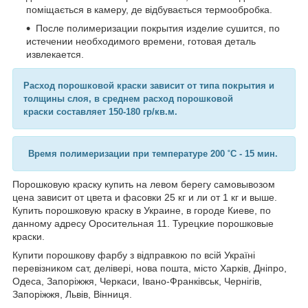
поміщається в камеру, де відбувається термообробка.
После полимеризации покрытия изделие сушится, по
истечении необходимого времени, готовая деталь
извлекается.
Расход порошковой краски зависит от типа покрытия и
толщины слоя, в среднем расход порошковой
краски составляет 150-180 гр/кв.м.
Время полимеризации при температуре 200 ˚C - 15 мин.
Порошковую краску купить на левом берегу самовывозом
цена зависит от цвета и фасовки 25 кг и ли от 1 кг и выше.
Купить порошковую краску в Украине, в городе Киеве, по
данному адресу Оросительная 11. Турецкие порошковые
краски.
Купити порошкову фарбу з відправкою по всій Україні
перевізником сат, делівері, нова пошта, місто Харків, Дніпро,
Одеса, Запоріжжя, Черкаси, Івано-Франківськ, Чернігів,
Запоріжжя, Львів, Вінниця.