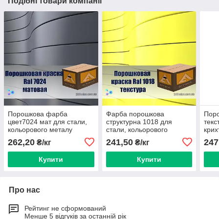
Подібні товари компанії
Порошкова фарба
Фарба порошкова
Пор
цвет7024 мат для стали,
структурна 1018 для
текс
кольорового металу
стали, кольорового
крих
алюмінію бронзи, латуні
металу алюмінію бронзи,
коль
262,20
241,50
247
₴/кг
₴/кг
латуні
алюм
Купити
Купити
Про нас
Рейтинг не сформований
Менше 5 відгуків за останній рік