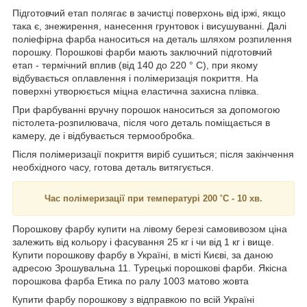
Підготовчий етап полягає в зачистці поверхонь від іржі, якщо
така є, знежирення, нанесення грунтовок і висушуванні. Далі
поліефірна фарба наноситься на деталь шляхом розпилення
порошку. Порошкові фарби мають заключний підготовчий
етап - термічний вплив (від 140 до 220 ° С), при якому
відбувається оплавлення і полімеризація покриття. На
поверхні утворюється міцна еластична захисна плівка.
При фарбуванні вручну порошок наноситься за допомогою
пістолета-розпилювача, після чого деталь поміщається в
камеру, де і відбувається термообробка.
Після полімеризації покриття виріб сушиться; після закінчення
необхідного часу, готова деталь витягується.
Час полімеризації при температурі 200 ˚C - 10 хв.
Порошкову фарбу купити на лівому березі самовивозом ціна
залежить від кольору і фасування 25 кг і чи від 1 кг і вище.
Купити порошкову фарбу в Україні, в місті Києві, за даною
адресою Зрошувальна 11. Турецькі порошкові фарби. Якісна
порошкова фарба Етика по ралу 1003 матово жовта
Купити фарбу порошкову з відправкою по всій Україні