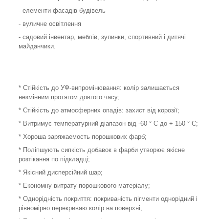
- елементи фасадів будівель
- вуличне освітлення
- садовий інвентар, меблів, зупинки, спортивний і дитячі
майданчики.
* Стійкість до УФ-випромінювання: колір залишається
незмінним протягом довгого часу;
* Стійкість до атмосферних опадів: захист від корозії;
* Витримує температурний діапазон від -60 ° С до + 150 ° С;
* Хороша заряжаемость порошкових фарб;
* Поліпшують сипкість добавок в фарби утворює якісне
розтікання по підкладці;
* Якісний дисперсійний шар;
* Економну витрату порошкового матеріалу;
* Однорідність покриття: покриваність пігменти однорідний і
рівномірно перекриваю колір на поверхні;