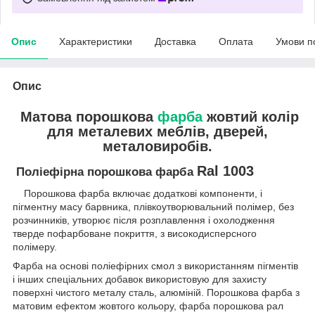
Опис
Характеристики
Доставка
Оплата
Умови п
Опис
Матова порошкова
фарба
жовтий колір
для металевих меблів, дверей,
металовиробів.
Ral 1003
Поліефірна порошкова фарба
Порошкова фарба включає додаткові компоненти, і
пігментну масу барвника, плівкоутворювальний полімер, без
розчинників, утворює після розплавлення і охолодження
тверде пофарбоване покриття, з високодисперсного
полімеру.
Фарба на основі поліефірних смол з використанням пігментів
і інших спеціальних добавок використовую для захисту
поверхні чистого металу сталь, алюміній. Порошкова фарба з
матовим ефектом жовтого кольору, фарба порошкова рал