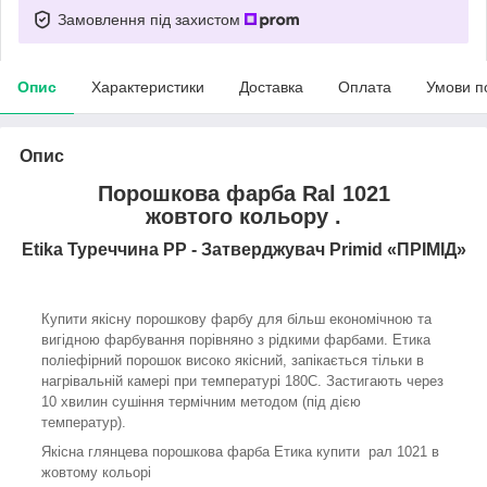
Замовлення під захистом
Опис
Характеристики
Доставка
Оплата
Умови п
Опис
Порошкова фарба
Ral 1021
жовтого
кольору .
Etika Туреччина PP - Затверджувач Prіmid «ПРІМІД»
Купити якісну порошкову фарбу для більш економічною та
вигідною фарбування порівняно з рідкими фарбами. Етика
поліефірний порошок високо якісний, запікається тільки в
нагрівальній камері при температурі 180С. Застигають через
10 хвилин сушіння термічним методом (під дією
температур).
Якісна глянцева порошкова фарба Етика купити рал 1021 в
жовтому кольорі