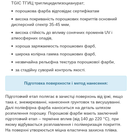
TGIC ТГИЦ триглицидилизоцианурат;
порошкова фарба відповідає сертифікатам
висока покриваність порошкових покриттів основний
дисперсний спектр 35-45 мкм,
висока стійкість до впливу сонячних променів UV і
атмосферних опадів,
хороша заряжаемость порошкових фарб,
широка колірна гамма порошкових фарб,
незвичайна рельєфна текстура порошкової фарби,
за стадійну суворий контроль якості.
Підготовка п
оверхности і метод нанесення:
Підготовчий етап полягає в зачистці поверхонь від іржі, якщо
така є, знежирюванні, нанесення грунтовок та висушуванні.
Далі поліефірна фарба наноситься на деталь шляхом
розпилення порошку. Порошкові фарби мають заключний
підготовчий етап – термічне вплив (від 140 до 220 °С), при
якому відбувається розплавлення і полімеризація покриття.
На поверхні утворюється міцна еластична захисна плівка.