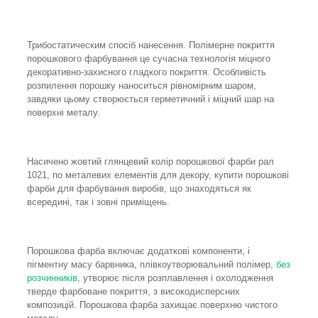
Трибостатическим спосіб нанесення. Полімерне покриття
порошкового фарбування це сучасна технологія міцного
декоративно-захисного гладкого покриття. Особливість
розпилення порошку наноситься рівномірним шаром,
завдяки цьому створюється герметичний і міцний шар на
поверхні металу.
Насичено жовтий глянцевий колір порошкової фарби рал
1021, по металевих елементів для декору, купити порошкові
фарби для фарбування виробів, що знаходяться як
всередині, так і зовні приміщень.
Порошкова фарба включає додаткові компоненти, і
пігментну масу барвника, плівкоутворювальний полімер,
без
розчинників
, утворює після розплавлення і охолодження
тверде фарбоване покриття, з високодисперсних
композицій. Порошкова фарба захищає поверхню чистого