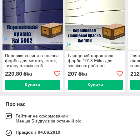
Порошкова синя глянсова
Глянцевий порошкова
Глян
фарба для металу, сталі,
фарба 1013 Etika для
фар
титану алюмінію й
зовнішніх робіт по
зовн
оцинкування.
кольоровому металу зі
коль
220,80
207
212
₴/кг
₴/кг
сталі та алюмінію
стал
Купити
Купити
Про нас
Рейтинг не сформований
Менше 5 відгуків за останній рік
Працює з 04.06.2019