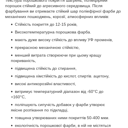
Текстура порошкового покриття шагрень, поліефірний
порошок стійкий до агресивного середовища. Після
фарбування ви отримаєте стійкий шар поліефірної фарби до
механічних пошкоджень, корозії, атмосферних впливів:
Стійкість покриття до 12-15 років,
Високотемпературна порошкова фарба.
мають дуже високу стійкість до впливу УФ променів,
прекрасною механічною стійкістю,
менший витрата створюючи при цьому кращу
покриваність,
підвищена стійкість до стирання,
підвищена хімстійкість до кислот, спиртів. ацетону,
високі антикорозійні властивості,
витримує температурний діапазон від -60°С до
+160°С,
поліпшують сипучість добавок у фарби утворює
якісне розтікання по підкладці,
товщина утворюваних ними покриттів 50-400 мкм.
екологічність порошкової фарби, в ній не містяться