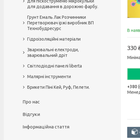
для піскоструменю мікрокульки
для додавання в дорожню фарбу.
Грунт Емаль Лак Розчинники
Перетворювач іржі виробник ВП
Технобудресурс
В ная
Гідроізоляційні матеріали
330 
Зварювальні електроди,
зварювальний дріт
Мінім
Світлодіодні панелі liberta
Малярні інструменти
+380 (
Брикети Піні Кей, Руф, Пелети.
Мене
Про нас
Відгуки
Інформаційна стаття