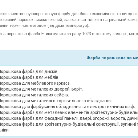
ити качественнуюпорошковую фарбу для більш економічною та вигідною
іефірний порошок високо якісний, запікається тільки в нагрівальній каме
іння термічним методом (під дією температур).
сна порошкова фарба Етика купити за ралу 1023 в жовтому кольорі, мато
Фарба порошкова по ме
Порошкова фарба для дисків.
Порошкова фарба для меблів.
Порошкова для меблевого каркаса.
Порошкова для металевих дверей, воріт.
Порошкова для металевих сейфів.
Порошкова для металевого торгівельного обладнання.
Порошкова для фарбування обладнання та електротехнічних шаф.
Порошкова фарба для металевих елементів архітектурно-будівельні 
Порошкова фарба для фасадної панелі, двері, огорожі, ворота, дачні
Порошкова фарба для архітектурно-будівельні конструкції, зупинн
ніки.