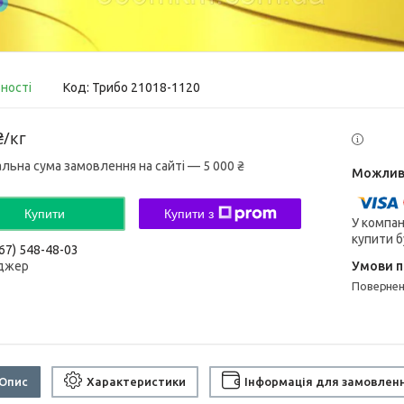
вності
Код:
Трибо 21018-1120
₴/кг
альна сума замовлення на сайті — 5 000 ₴
Купити
Купити з
У компан
купити б
67) 548-48-03
джер
поверне
Опис
Характеристики
Інформація для замовлен