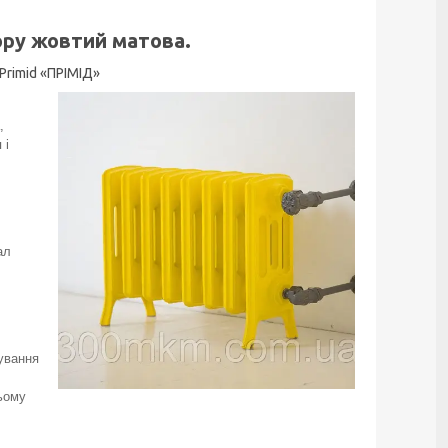
ору жовтий матова.
Prіmid «ПРІМІД»
,
 і
ал
ування
ьому