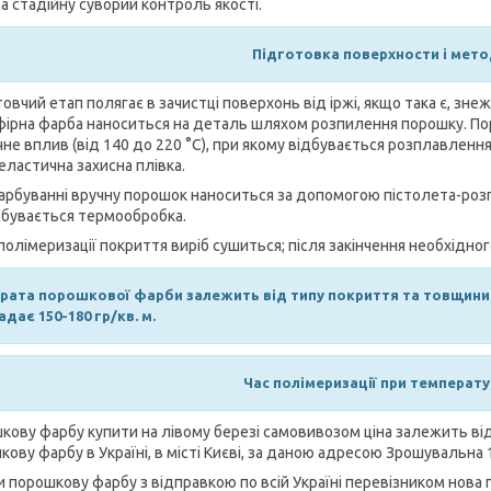
за стадійну суворий контроль якості.
Підготовка п
оверхности і мето
овчий етап полягає в зачистці поверхонь від іржі, якщо така є, зне
фірна фарба наноситься на деталь шляхом розпилення порошку. По
чне вплив (від 140 до 220 °С), при якому відбувається розплавлення
еластична захисна плівка.
арбуванні вручну порошок наноситься за допомогою пістолета-розп
дбувається термообробка.
 полімеризації покриття виріб сушиться; після закінчення необхідно
рата порошкової фарби залежить від типу покриття та товщини
адає 150-180 гр/кв. м.
Час полімеризації при температурі
ову фарбу купити на лівому березі самовивозом ціна залежить від ко
кову фарбу в Україні, в місті Києві, за даною адресою Зрошувальна 
и порошкову фарбу з відправкою по всій Україні перевізником нова п