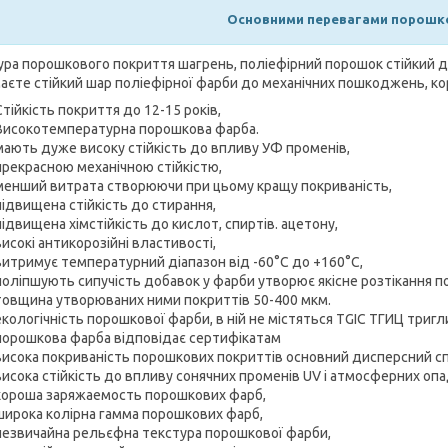
Основними перевагами порошко
ура порошкового покриття шагрень, поліефірний порошок стійкий д
аєте стійкий шар поліефірної фарби до механічних пошкоджень, кор
Стійкість покриття до 12-15 років,
Високотемпературна порошкова фарба.
мають дуже високу стійкість до впливу УФ променів,
прекрасною механічною стійкістю,
менший витрата створюючи при цьому кращу покриваність,
підвищена стійкість до стирання,
підвищена хімстійкість до кислот, спиртів. ацетону,
високі антикорозійні властивості,
витримує температурний діапазон від -60°С до +160°С,
поліпшують сипучість добавок у фарби утворює якісне розтікання по
товщина утворюваних ними покриттів 50-400 мкм.
екологічність порошкової фарби, в ній не містяться TGIC ТГИЦ три
порошкова фарба відповідає сертифікатам
висока покриваність порошкових покриттів основний дисперсний сп
висока стійкість до впливу сонячних променів UV і атмосферних опа
хороша заряжаемость порошкових фарб,
широка колірна гамма порошкових фарб,
незвичайна рельєфна текстура порошкової фарби,