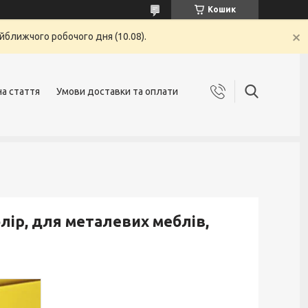
Кошик
йближчого робочого дня (10.08).
на стаття
Умови доставки та оплати
лір, для металевих меблів,