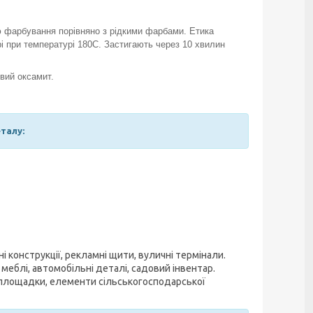
 фарбування порівняно з рідкими фарбами. Етика
рі при температурі 180С. Застигають через 10 хвилин
вий оксамит.
талу:
конструкції, рекламні щити, вуличні термінали.
 меблі, автомобільні деталі, садовий інвентар.
і площадки, елементи сільськогосподарської