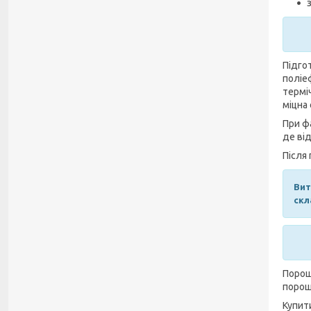
Підгот
поліе
термі
міцна 
При ф
де ві
Після
Вит
скл
Порошк
порош
Купит