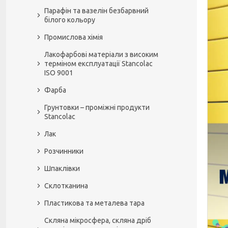
Парафін та вазелін безбарвний
білого кольору
Промислова хімія
Лакофарбові матеріали з високим
терміном експлуатації Stancolac
ISO 9001
Фарба
Грунтовки – проміжні продукти
Stancolac
Лак
Розчинники
Шпаклівки
Склотканина
Пластикова та металева тара
Скляна мікросфера, скляна дріб