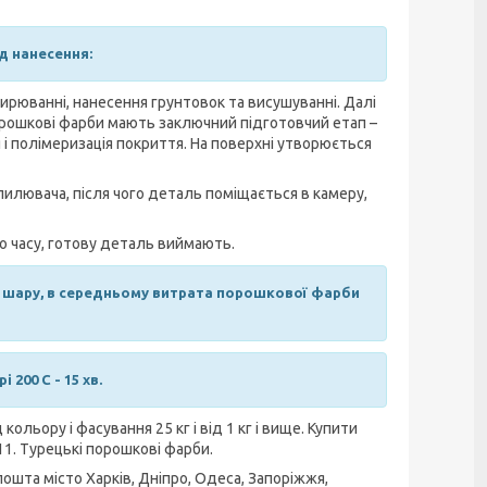
д нанесення:
жирюванні, нанесення грунтовок та висушуванні. Далі
рошкові фарби мають заключний підготовчий етап –
 і полімеризація покриття. На поверхні утворюється
илювача, після чого деталь поміщається в камеру,
го часу, готову деталь виймають.
 шару, в середньому витрата порошкової фарби
 200 C - 15 хв.
льору і фасування 25 кг і від 1 кг і вище. Купити
11. Турецькі порошкові фарби.
ошта місто Харків, Дніпро, Одеса, Запоріжжя,