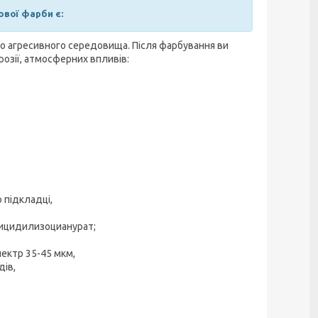
вої фарби є:
о агресивного середовища. Після фарбування ви
озії, атмосферних впливів:
 підкладці,
глицидилизоцианурат;
ектр 35-45 мкм,
дів,