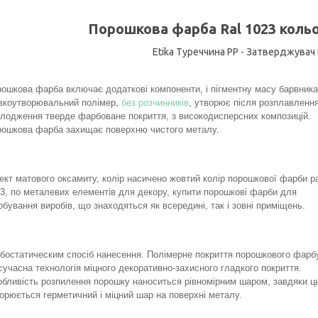
Порошкова фарба
Ral 1023
коль
Etika Туреччина PP - Затверджувач 
ошкова фарба включає додаткові компоненти, і пігментну масу барвника
вкоутворювальний полімер,
без розчинників
, утворює після розплавлення
лодження тверде фарбоване покриття, з високодисперсних композицій.
ошкова фарба захищає поверхню чистого металу.
кт матового оксамиту, колір насичено жовтий колір порошкової фарби р
3, по металевих елементів для декору, купити порошкові фарби для
бування виробів, що знаходяться як всередині, так і зовні приміщень.
бостатическим спосіб нанесення. Полімерне покриття порошкового фарб
сучасна технологія міцного декоративно-захисного гладкого покриття.
бливість розпилення порошку наноситься рівномірним шаром, завдяки ц
орюється герметичний і міцний шар на поверхні металу.