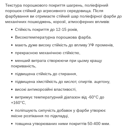
Текстура порошкового покриття шагрень, поліефірний
порошок стійкий до агресивного середовища. Після
фарбування ви отримаєте стійкий шар поліефірної фарби до
механічних пошкоджень, корозії, атмосферних впливів:
Стійкість покриття до 12-15 років,
Високотемпературна порошкова фарба.
мають дуже високу стійкість до впливу УФ променів,
прекрасною механічною стійкістю,
менший витрата створюючи при цьому кращу
покриваність,
підвищена стійкість до стирання,
підвищена хімстійкість до кислот, спиртів. ацетону,
високі антикорозійні властивості,
витримує температурний діапазон від -60°С до
+160°С,
поліпшують сипучість добавок у фарби утворює
якісне розтікання по підкладці,
товщина утворюваних ними покриттів 50-400 мкм.