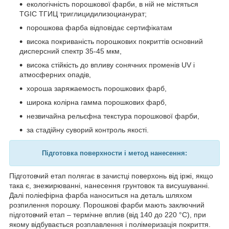
екологічність порошкової фарби, в ній не містяться
TGIC ТГИЦ триглицидилизоцианурат;
порошкова фарба відповідає сертифікатам
висока покриваність порошкових покриттів основний
дисперсний спектр 35-45 мкм,
висока стійкість до впливу сонячних променів UV і
атмосферних опадів,
хороша заряжаемость порошкових фарб,
широка колірна гамма порошкових фарб,
незвичайна рельєфна текстура порошкової фарби,
за стадійну суворий контроль якості.
Підготовка п
оверхности і метод нанесення:
Підготовчий етап полягає в зачистці поверхонь від іржі, якщо
така є, знежирюванні, нанесення грунтовок та висушуванні.
Далі поліефірна фарба наноситься на деталь шляхом
розпилення порошку. Порошкові фарби мають заключний
підготовчий етап – термічне вплив (від 140 до 220 °С), при
якому відбувається розплавлення і полімеризація покриття.