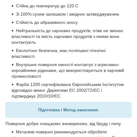
Стійка до температур до 120 C
Зі 100% сухим залишком і амідних затверджувачем.
Стійкість до абразивного зносу
Нейтральність до харчових продуктів, отже не змінює
властивості та якість харчових продуктів з якими вони
контактують
Екологічно безпечна, має поліпшені гігієнічні
властивості.
Внутрішня поверхня ємності контактує з агресивно-
корозійними рідинами, що використовуються в харчовій
промисловості
Фарба 1200 сертифікована Європейським Інститутом
відповідно вимог. Директиви ЄС 2002/72/ЄС і
підтверджує 2010/10/ЄС.
Підготовка
і Метод нанесення:
Поверхня добре очищаємо знежирюємо, від бруду і пилу.
Металеві поверхні рекомендується обробити