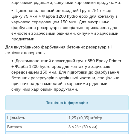
харчовими рідинами, сипучими харчовими продуктами.
Цинконаполненный епоксидний Грунт 751 оксид
цинку 75 мкм + Фарба 1200 hydro epox для контакту з
харчовою середовищем 150 мкм. Для внутрішньо
фарбування резервуарів, спеціально призначена для
ємностей з харчовими рідинами, сипучими харчовими
продуктами.
Для внутрішнього фарбування бетонних резервуарів і
ємнісних поверхонь:
Двокомпонентний епоксидний грунт 850 Epoxy Primer
+ Фарба 1200 hydro epox для контакту з харчовою
середовищем 150 мкм. Для підготовки до фарбування
бетонних резервуарів внутрішньої частини, спеціально
призначена для ємностей з харчовими рідинами,
сипучими харчовими продуктами.
Технічна інформація:
Щільність
1,25 (±0,05) кг/літр
Витрата
8 м2/кг (50 мкм)