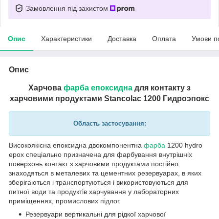
Замовлення під захистом
Опис
Характеристики
Доставка
Оплата
Умови п
Опис
Харчова
фарба епоксидна
для контакту з
харчовими продуктами Stancolac 1200 Гидроэпокс
Область застосування:
Високоякісна епоксидна двокомпонентна
фарба
1200 hydro
epox спеціально призначена для фарбування внутрішніх
поверхонь контакт з харчовими продуктами постійно
знаходяться в металевих та цементних резервуарах, в яких
зберігаються і транспортуються і використовуються для
питної води та продуктів харчування у лабораторних
приміщеннях, промислових підлог.
Резервуари вертикальні для рідкої харчової