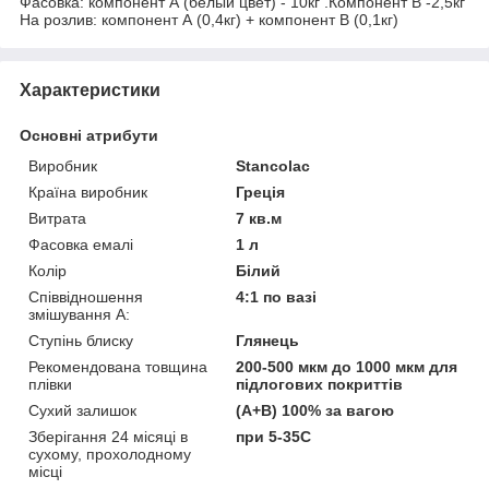
Фасовка: компонент А (белый цвет) - 10кг .Компонент В -2,5кг
На розлив: компонент А (0,4кг) + компонент В (0,1кг)
Характеристики
Основні атрибути
Виробник
Stancolac
Країна виробник
Греція
Витрата
7 кв.м
Фасовка емалі
1 л
Колір
Білий
Співвідношення
4:1 по вазі
змішування А:
Ступінь блиску
Глянець
Рекомендована товщина
200-500 мкм до 1000 мкм для
плівки
підлогових покриттів
Сухий залишок
(А+В) 100% за вагою
Зберігання 24 місяці в
при 5-35C
сухому, прохолодному
місці