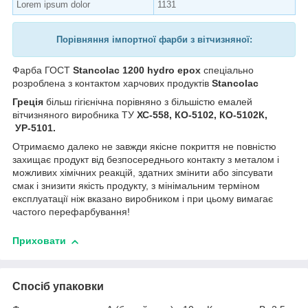
Lorem ipsum dolor
1131
Порівняння імпортної фарби з вітчизняної:
Фарба ГОСТ
Stancolac 1200 hydro epox
спеціально
розроблена з контактом харчових продуктів
Stancolac
Греція
більш гігієнічна порівняно з більшістю емалей
вітчизняного виробника ТУ
ХС-558, КО-5102, КО-5102К,
УР-5101.
Отримаємо далеко не завжди якісне покриття не повністю
захищає продукт від безпосереднього контакту з металом і
можливих хімічних реакцій, здатних змінити або зіпсувати
смак і знизити якість продукту, з мінімальним терміном
експлуатації ніж вказано виробником і при цьому вимагає
частого перефарбування!
Приховати
Спосіб упаковки