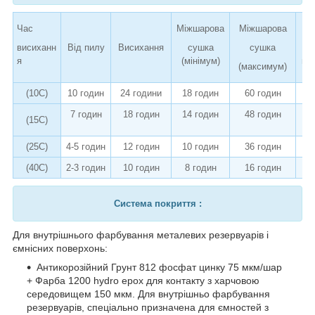
Час
Міжшарова
Міжшарова
висиханн
Від пилу
Висихання
сушка
сушка
я
(мінімум)
по
(максимум)
(10C)
10 годин
24 години
18 годин
60 годин
7 годин
18 годин
14 годин
48 годин
(15C)
(25C)
4-5 годин
12 годин
10 годин
36 годин
(40C)
2-3 годин
10 годин
8 годин
16 годин
Система покриття :
Для внутрішнього фарбування металевих резервуарів і
ємнісних поверхонь:
Антикорозійний Грунт 812 фосфат цинку 75 мкм/шар
+ Фарба 1200 hydro epox для контакту з харчовою
середовищем 150 мкм. Для внутрішньо фарбування
резервуарів, спеціально призначена для ємностей з