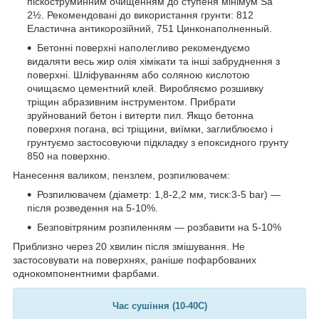
піскоструминним очищенням до ступеня мінімум Sa
2½. Рекомендовані до використання грунти: 812
Еластична антикорозійний, 751 Цинконаполненный.
Бетонні поверхні наполегливо рекомендуємо
видаляти весь жир олія хімікати та інші забруднення з
поверхні. Шліфуванням або соляною кислотою
очищаємо цементний клей. Виробляємо розшивку
тріщин абразивним інструментом. Прибрати
зруйнований бетон і витерти пил. Якщо бетонна
поверхня погана, всі тріщини, виїмки, заглиблюємо і
грунтуємо застосовуючи підкладку з епоксидного грунту
850 на поверхню.
Нанесення валиком, пензлем, розпилювачем:
Розпилювачем (діаметр: 1,8-2,2 мм, тиск:3-5 bar) ―
після розведення на 5-10%.
Безповітряним розпиленням ― розбавити на 5-10%
Приблизно через 20 хвилин після змішування. Не
застосовувати на поверхнях, раніше пофарбованих
однокомпонентними фарбами.
Час сушіння (10-40C)