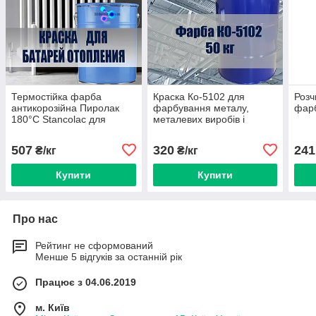
Термостійка фарба
Краска Ко-5102 для
Розч
антикорозійна Пиролак
фарбування металу,
фарб
180°С Stancolac для
металевих виробів і
опалювальних систем,
побутових приладів.
вихлопних труб.
Харчова емаль.
507
320
241
₴/кг
₴/кг
Купити
Купити
Про нас
Рейтинг не сформований
Менше 5 відгуків за останній рік
Працює з 04.06.2019
м. Київ