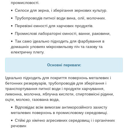
промисловості.
Силоси для зерна, і зберігання зернових культур.
Трубопроводів питної води вина, олії, молочних.
Перевізні ємності для харчових продуктів.
Промислові лабораторні ємності, ванни, раковини,
Так само ідеально підходить для фарбування в
домашніх уловиях мікрохвильову піч та газову та
електричну плету.
Основні переваги:
Ідеально підходить для покриття поверхонь металевих і
бетонних резервуарів, трубопроводів для зберігання і
транспортування питної води і продукти харчування,
лимонна, молочна, яблучна кислоти, спиртовмісні рідини,
оцти, молоко, газована вода,
Відповідає всім вимогам антикорозійного захисту
металевих поверхонь в промисловому середовищі.
Стійкі до хімічно агресивних середовищ і і органічних
речовин