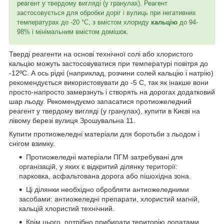
реагент у твердому вигляді (у гранулах). Реагент
застосовується для обробки доріг і вулиць при негативних
температурах до -20 °С, з вмістом хлориду
кальцію
до 94-
98% і мінімальним вмістом домішок.
Тверді реагенти на основі технічної солі або хлористого
кальцію можуть застосовуватися при температурі повітря до
-12ºС. А ось рідкі (наприклад, розчини солей кальцію і натрію)
рекомендується використовувати до -5 C, так як інакше вони
просто-напросто замерзнуть і створять на дорогах додатковий
шар льоду. Рекомендуємо запасатися протиожеледний
реагент у твердому вигляді (у гранулах), купити в Києві на
лівому березі вулиця Зрошувальна 11.
Купити протиожеледні матеріали для боротьби з льодом і
снігом взимку.
Протиожеледні матеріали ПГМ затребувані для
організацій, у яких є відкритий ділянку території:
парковка, асфальтована дорога або пішохідна зона.
Ці ділянки необхідно обробляти антиожеледними
засобами: антиожеледні препарати, хлористий магній,
кальцій хлористий технічний.
Крім цього, потрібно прибирати територію лопатами