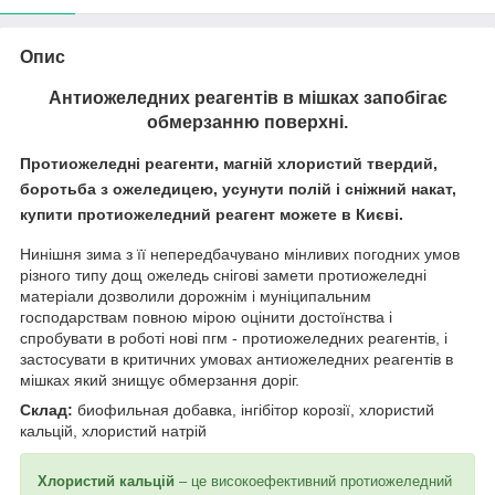
Опис
Антиожеледних реагентів в мішках запобігає
обмерзанню поверхні.
Протиожеледні реагенти, магній хлористий твердий,
боротьба з ожеледицею, усунути полій і сніжний накат,
купити протиожеледний реагент можете в Києві.
Нинішня зима з її непередбачувано мінливих погодних умов
різного типу дощ ожеледь снігові замети протиожеледні
матеріали дозволили дорожнім і муніципальним
господарствам повною мірою оцінити достоїнства і
спробувати в роботі нові пгм - протиожеледних реагентів, і
застосувати в критичних умовах антиожеледних реагентів в
мішках який знищує обмерзання доріг.
Склад:
биофильная добавка, інгібітор корозії, хлористий
кальцій, хлористий натрій
Хлористий кальцій
– це високоефективний протиожеледний