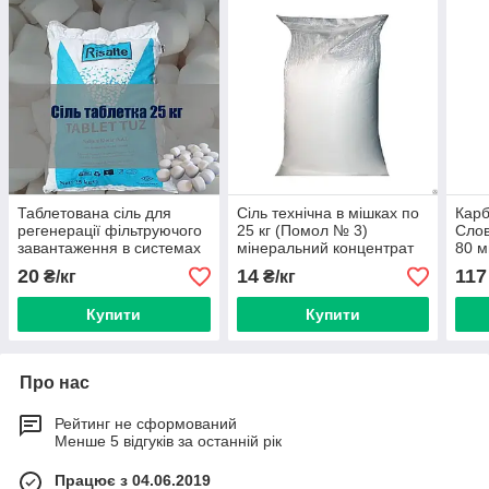
Таблетована сіль для
Сіль технічна в мішках по
Карб
регенерації фільтруючого
25 кг (Помол № 3)
Слов
завантаження в системах
мінеральний концентрат
80 м
очищення води.
20
14
117
₴/кг
₴/кг
Купити
Купити
Про нас
Рейтинг не сформований
Менше 5 відгуків за останній рік
Працює з 04.06.2019