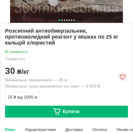
Розсипний антиобмерзальник,
протиожеледний реагент у мішках по 25 кг
кальцій хлористий
В наявності
Тільки опт
30
₴/кг
Мінімальне замовлення — 25 кг
Мінімальна сума замовлення на сайті — 5 000 ₴
25 ₴
від 1000 кг
Купити
Опис
Характеристики
Доставка
Оплата
Умови п