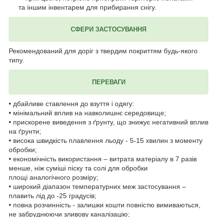
та іншим інвентарем для прибирання снігу.
СФЕРИ ЗАСТОСУВАННЯ
Рекомендований для доріг з твердим покриттям будь-якого
типу.
ПЕРЕВАГИ
• дбайливе ставлення до взуття і одягу:
• мінімальний вплив на навколишнє середовище;
• прискорене виведення з ґрунту, що знижує негативний вплив
на ґрунти;
• висока швидкість плавлення льоду - 5-15 хвилин з моменту
обробки;
• економічність використання – витрата матеріалу в 7 разів
менше, ніж суміші піску та солі для обробки
площі аналогічного розміру;
• широкий діапазон температурних меж застосування –
плавить лід до -25 градусів;
• повна розчинність - залишки кошти повністю вимиваються,
не забруднюючи зливову каналізацію;