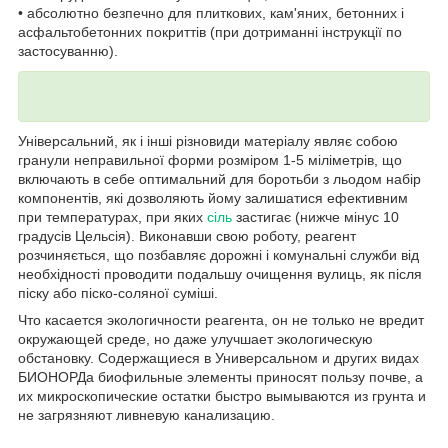
• абсолютно безпечно для плиткових, кам'яних, бетонних і
асфальтобетонних покриттів (при дотриманні інструкції по
застосуванню).
Універсальний, як і інші різновиди матеріалу являє собою
гранули неправильної форми розміром 1-5 міліметрів, що
включають в себе оптимальний для боротьби з льодом набір
компонентів, які дозволяють йому залишатися ефективним
при температурах, при яких
сіль
застигає (нижче мінус 10
градусів Цельсія). Виконавши свою роботу, реагент
розчиняється, що позбавляє дорожні і комунальні служби від
необхідності проводити подальшу очищення вулиць, як після
піску або піско-соляної суміші.
Что касается экологичности реагента, он не только не вредит
окружающей среде, но даже улучшает экологическую
обстановку. Содержащиеся в Универсальном и других видах
БИОНОРДа биофильные элементы приносят пользу почве, а
их микроскопические остатки быстро вымываются из грунта и
не загрязняют ливневую канализацию.