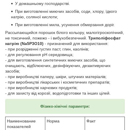
У домашньому господарстві.
При виготовленні миючих засобів, соди, хлору, їдкого
натрію, соляної кислоти;
При виготовленні мила, усунення обмерзання доріг.
Рассыпающийся порошок білого кольору, малогігроскопічний,
не токсичний, пожежо - і вибухобезпечний.
Триполіфосфат
натрію (Nа5Р3О10)
- призначений для використання:
- при розрідженні густих паст, глин, каолінів;
- для регулювання рН середовища;
- для виготовлення синтетичних миючих засобів, що
очищають, відбілюючих, дезінфікуючих, дезактивуючих
засобів;
- при виробництві паперу, шкіри, штучних матеріалів;
- при виробництві лікарських і косметичних препаратів;
- при виробництві харчових продуктів;
- для захисту від корозії, водопідготовки та інших цілей.
Фізико-хімічні параметри:
Наименование
Норма
Факт
показателей