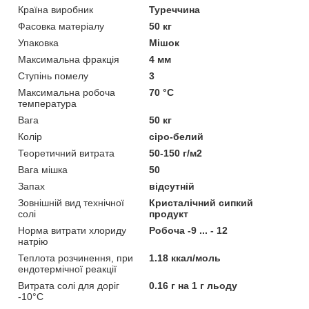
Країна виробник
Туреччина
Фасовка матеріалу
50 кг
Упаковка
Мішок
Максимальна фракція
4 мм
Ступінь помелу
3
Максимальна робоча
70 °С
температура
Вага
50 кг
Колір
сіро-белий
Теоретичний витрата
50-150 г/м2
Вага мішка
50
Запах
відсутній
Зовнішній вид технічної
Кристалічний сипкий
солі
продукт
Норма витрати хлориду
Робоча -9 ... - 12
натрію
Теплота розчинення, при
1.18 ккал/моль
ендотермічної реакції
Витрата солі для доріг
0.16 г на 1 г льоду
-10°С