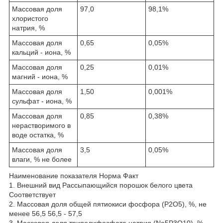
Массовая доля
97,0
98,1%
хлористого
натрия, %
Массовая доля
0,65
0,05%
кальций - иона, %
Массовая доля
0,25
0,01%
магний - иона, %
Массовая доля
1,50
0,001%
сульфат - иона, %
Массовая доля
0,85
0,38%
нерастворимого в
воде остатка, %
Массовая доля
3,5
0,05%
влаги, % не более
Наименование показателя Норма Факт
1. Внешний вид Рассыпающийся порошок белого цвета
Соответствует
2. Массовая доля общей пятиокиси фосфора (P2O5), %, не
менее 56,5 56,5 - 57,5