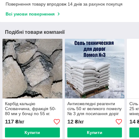
Повернення товару впродовж 14 днів за рахунок покупця
Всі умови повернення
Подібні товари компанії
Карбід кальцію
Антиожеледні реагенти
Сіль
Словаччина, фракція 50-
сіль 50 кг великого помелу
25 к
80 мм у бочці по 55 кг.
№ 3 для посипання доріг
міне
117
12
14
₴/кг
₴/кг
₴
Купити
Купити