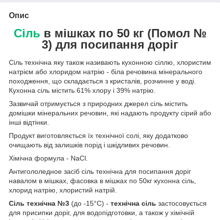
Опис
Сіль
в мішках по 50 кг (Помол №
3)
для посипання доріг
Сіль технічна яку також називають кухонною сіллю, хлористим
натрієм або хлоридом натрію - біла речовина мінерального
походження, що складається з кристалів, розчинне у воді.
Кухонна сіль містить 61% хлору і 39% натрію.
Зазвичай отримується з природних джерел сіль містить
домішки мінеральних речовин, які надають продукту сірий або
інші відтінки.
Продукт виготовляється їх технічної солі, яку додатково
очищають від залишків порід і шкідливих речовин.
Хімічна формула - NaCl.
Антигололедное засіб сіль технічна для посипання доріг
навалом в мішках, фасовка в мішках по 50кг кухонна сіль,
хлорид натрію, хлористий натрій.
Сіль технічна №3
(до -15°С) -
технічна сіль
застосовується
для присипки доріг, для водопідготовки, а також у хімічній