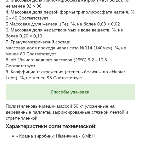
3. Массовая доля триполифосфата натрия (Na5P3O10), %,
не менее 92 > 96
4. Массовая доля первой формы триполифосфата натрия, %
6 - 40 Соответствует
5 Массовая доля железа, (Fe), %, не более 0,03 < 0,02
6. Массовая доля нерастворимых в воде веществ, %, не
более 0,20 < 0,10
7. Гранулометрический состав:
массовая доля прохода через сито №014 (140мкм), %, не
менее 80 Соответствует
8. рН 1%-ного водного раствора (25ºС) 9,2 - 10,3
Соответствует
9. Коэффициент отражения (степень белизны по «Hunter
Lab»), %, не менее 95 Соответствует
Способы упаковки:
Полиэтиленовые мешки массой 50 кг, уложенные на
деревянные паллеты, зафиксированные стяжной лентой и
стретч-пленкой.
Характеристики соли технической:
- Країна виробник: Німеччина - GMbH