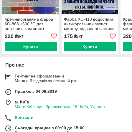
Кремнійорганічна фарба
Фарба ХС-413 водостійка
Крас
КО-868 +600 °C для
антикорозійний захист
фарб
цегляних, кам'яних і
металу, підводної частини
мета
бетонних поверхонь
яхти, річкового і морського
побу
220
175
320
₴/кг
₴/кг
судна
Харч
Купити
Купити
Про нас
Рейтинг не сформований
Менше 5 відгуків за останній рік
Працює з 04.06.2019
м. Київ
Місто Київ. вул. Зрошувальна 15, Київ, Україна
Контакти
Сьогодні працює з 09:00 до 15:00