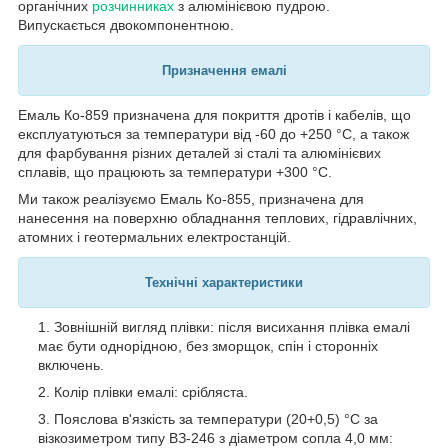
органічних
розчинниках
з алюмінієвою пудрою.
Випускається двокомпонентною.
Призначення емалі
Емаль Ко-859 призначена для покриття дротів і кабелів, що
експлуатуються за температури від -60 до +250 °C, а також
для фарбування різних деталей зі сталі та алюмінієвих
сплавів, що працюють за температури +300 °C.
Ми також реалізуємо Емаль Ко-855, призначена для
нанесення на поверхню обладнання теплових, гідравлічних,
атомних і геотермальних електростанцій.
Технічні характеристики
Зовнішній вигляд плівки: після висихання плівка емалі
має бути однорідною, без зморщок, спін і сторонніх
включень.
Колір плівки емалі: срібляста.
Пояслова в'язкість за температури (20+0,5) °C за
візкозиметром типу ВЗ-246 з діаметром сопла 4,0 мм: