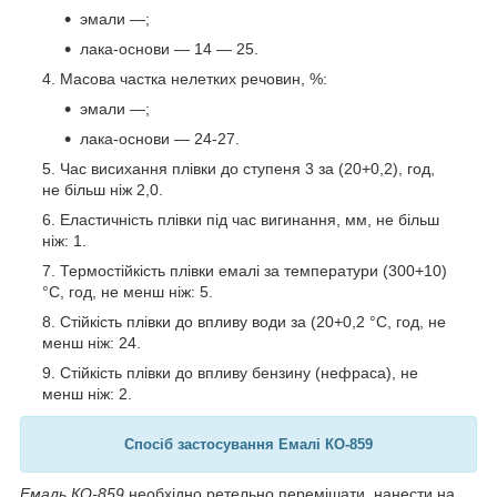
эмали —;
лака-основи — 14 — 25.
Масова частка нелетких речовин, %:
эмали —;
лака-основи — 24-27.
Час висихання плівки до ступеня 3 за (20+0,2), год,
не більш ніж 2,0.
Еластичність плівки під час вигинання, мм, не більш
ніж: 1.
Термостійкість плівки емалі за температури (300+10)
°C, год, не менш ніж: 5.
Стійкість плівки до впливу води за (20+0,2 °C, год, не
менш ніж: 24.
Стійкість плівки до впливу бензину (нефраса), не
менш ніж: 2.
Спосіб застосування Емалі КО-859
Емаль КО-859
необхідно ретельно перемішати, нанести на