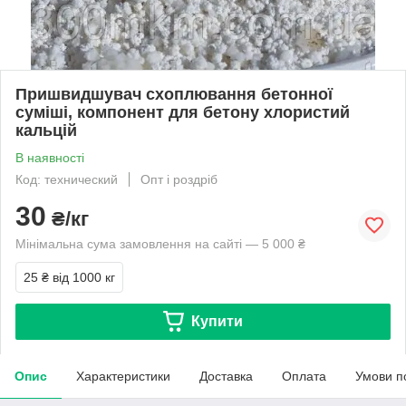
Пришвидшувач схоплювання бетонної
суміші, компонент для бетону хлористий
кальцій
В наявності
Код: технический
Опт і роздріб
30
₴/кг
Мінімальна сума замовлення на сайті — 5 000 ₴
25 ₴
від 1000 кг
Купити
Опис
Характеристики
Доставка
Оплата
Умови п