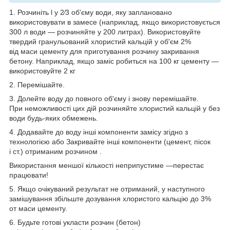
1. Розчиніть l у 2⁄3 об'єму води, яку заплановано
використовувати в замесе (наприклад, якщо використовується
300 л води — розчиняйте у 200 литрах). Використовуйте
твердий гранульований хлористий кальцій у об'єм 2%
від маси цементу для приготування розчину закривання
бетону. Наприклад, якщо заміс робиться на 100 кг цементу —
використовуйте 2 кг
2. Перемішайте.
3. Долейте воду до повного об'єму і знову перемішайте.
При неможливості цих дій розчиняйте хлористий кальцій у без
води будь-яких обмежень.
4. Додавайте до воду інші компоненти замісу згідно з
технологією або Закривайте інші компоненти (цемент, пісок
і ст.) отриманим розчином .
Використання меншої кількості неприпустиме —перестає
працювати!
5. Якщо очікуваний результат не отриманий, у наступного
замішування збільште дозування хлористого кальцію до 3%
от маси цементу.
6. Будьте готові укласти розчин (бетон)