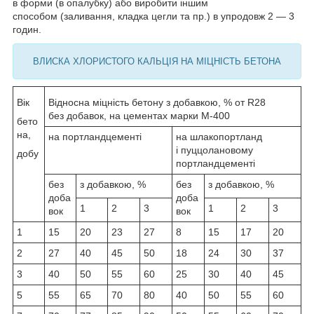
в форми (в опалубку) або виробити іншим
способом (заливання, кладка цегли та пр.) в упродовж 2 — 3
годин.
ВЛИСКА ХЛОРИСТОГО КАЛЬЦІЯ НА МІЦНІСТЬ БЕТОНА
Вік
Відносна міцність бетону з добавкою, % от R28
без добавок, на цементах марки М-400
бето
на,
на портландцементі
на шлакопортланд
і пуццолановому
добу
портландцементі
без
з добавкою, %
без
з добавкою, %
доба
доба
1
2
3
1
2
3
вок
вок
1
15
20
23
27
8
15
17
20
2
27
40
45
50
18
24
30
37
3
40
50
55
60
25
30
40
45
5
55
65
70
80
40
50
55
60