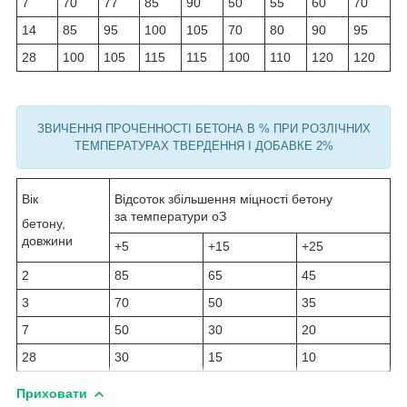
7
70
77
85
90
50
55
60
70
14
85
95
100
105
70
80
90
95
28
100
105
115
115
100
110
120
120
ЗВИЧЕННЯ ПРОЧЕННОСТІ БЕТОНА В % ПРИ РОЗЛІЧНИХ
ТЕМПЕРАТУРАХ ТВЕРДЕННЯ І ДОБАВКЕ 2%
Вік
Відсоток збільшення міцності бетону
за температури
о
З
бетону,
довжини
+5
+15
+25
2
85
65
45
3
70
50
35
7
50
30
20
28
30
15
10
Приховати