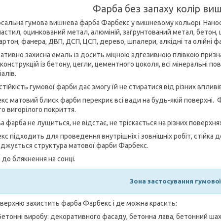
Фарба без запаху колір ви
рсальна гумова вишнева фарба Фарбекс у вишневому кольорі. Наноси
астил, оцинкований метал, алюміній, заґрунтований метал, бетон,
артон, фанера, ДВП, ДСП, ЦСП, дерево, шпалери, алкідні та олійні ф
ативно захисна емаль із досить міцною адгезивною плівкою признач
 конструкцій із бетону, цегли, цементного цоколя, всі мінеральні по
іалів.
тійкість гумової фарби дає змогу їй не стиратися від різних впливі
кс матовий блиск фарби перекриє всі вади на будь-якій поверхні. 
го вигорілого покриття.
 фарба не лущиться, не відстає, не тріскається на різних поверхня
кс підходить для проведення внутрішніх і зовнішніх робіт, стійка 
джується структура матової фарби Фарбекс.
 до блякнення на сонці.
Зона застосування гумово
оверхню захистить фарба Фарбекс і де можна красить:
Бетонні виробу: декоративного фасаду, бетонна лава, бетонний шахо