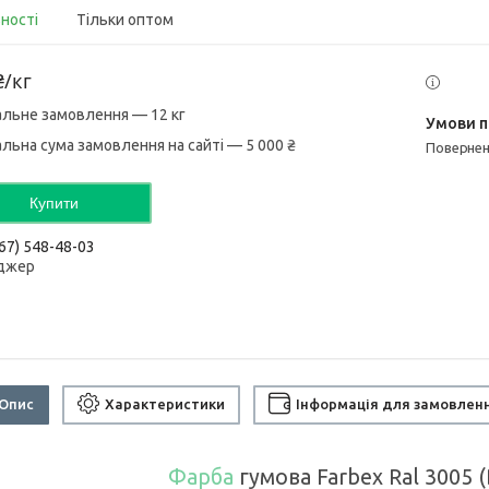
вності
Тільки оптом
₴/кг
альне замовлення — 12 кг
альна сума замовлення на сайті — 5 000 ₴
поверне
Купити
67) 548-48-03
джер
Опис
Характеристики
Інформація для замовлен
Фарба
гумова Farbex Ral 3005 