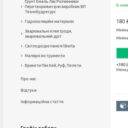
Грунт Емаль Лак Розчинники
В ная
Перетворювач іржі виробник ВП
Технобудресурс
180 
Гідроізоляційні матеріали
Мінім
Зварювальні електроди,
зварювальний дріт
Мінім
Світлодіодні панелі liberta
Малярні інструменти
+380 (
Брикети Піні Кей, Руф, Пелети.
Мене
Про нас
Відгуки
Інформаційна стаття