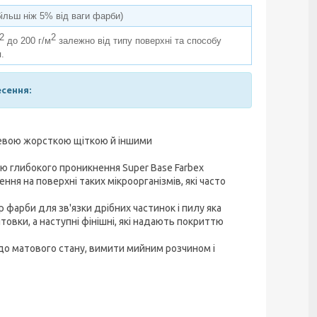
більш ніж 5% від ваги фарби)
2
2
до 200 г/м
залежно від типу поверхні та способу
.
есення:
евою жорсткою щіткою й іншими
ою глибокого проникнення Super Base Farbex
я на поверхні таких мікроорганізмів, які часто
 фарби для зв'язки дрібних частинок і пилу яка
овки, а наступні фінішні, які надають покриттю
до матового стану, вимити мийним розчином і