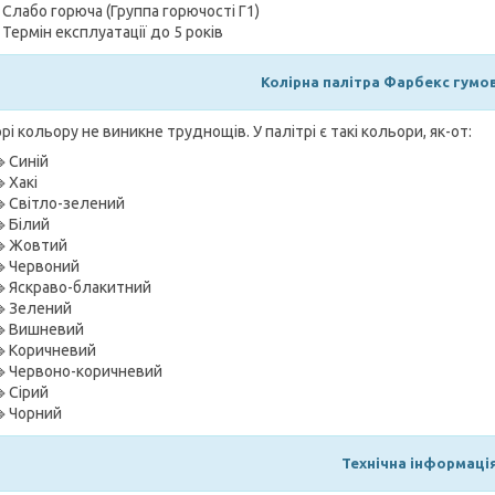
- Слабо горюча (Группа горючості Г1)
- Термін експлуатації до 5 років
Колірна палітра Фарбекс гумо
рі кольору не виникне труднощів. У палітрі є такі кольори, як-от:
🔹Синій
🔹Хакі
🔹Світло-зелений
🔹Білий
🔹Жовтий
🔹Червоний
🔹Яскраво-блакитний
🔹Зелений
🔹Вишневий
🔹Коричневий
🔹Червоно-коричневий
🔹Сірий
🔹Чорний
Технічна інформація