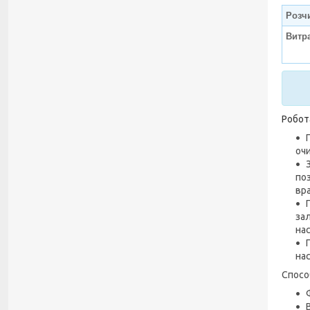
Розч
Витра
Робот
оч
поз
вр
зал
нас
на
Спосо