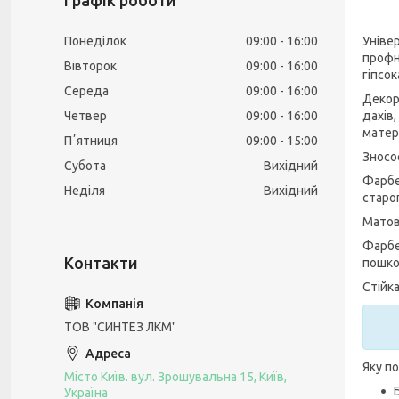
Графік роботи
Уніве
Понеділок
09:00
16:00
профн
Вівторок
09:00
16:00
гіпсок
Середа
09:00
16:00
Декор
дахів,
Четвер
09:00
16:00
матер
Пʼятниця
09:00
15:00
Зносос
Субота
Вихідний
Фарбе
Неділя
Вихідний
старо
Матова
Фарбе
пошко
Стійка
ТОВ "СИНТЕЗ ЛКМ"
Яку п
Місто Київ. вул. Зрошувальна 15, Київ,
Україна