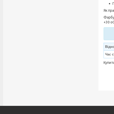
Як пр
Фарбу
+30 o
Відно
Час с
Купит