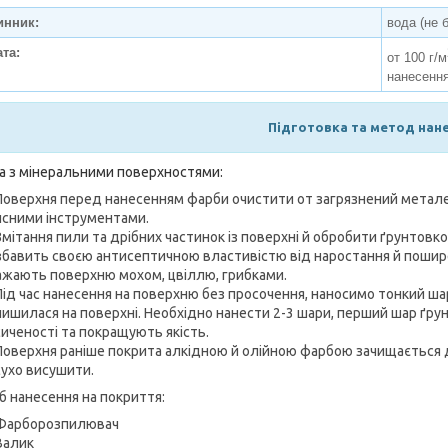
инник:
вода (не 
та:
от 100 г/м
нанесення
Підготовка та метод нан
а з мінеральними поверхностями:
Поверхня перед нанесенням фарби очистити от загрязнений метал
исними інструментами.
Змітання пили та дрібних частинок із поверхні й обробити ґрунтовк
бавить своєю антисептичною властивістю від наростання й поширенн
ажають поверхню мохом, цвіллю, грибками.
Під час нанесення на поверхню без просочення, наносимо тонкий шар
ишилася на поверхні. Необхідно нанести 2-3 шари, перший шар ґрунт
иченості та покращують якість.
Поверхня раніше покрита алкідною й олійною фарбою зачищається 
сухо висушити.
б нанесення на покриття:
Фарборозпилювач
Валик