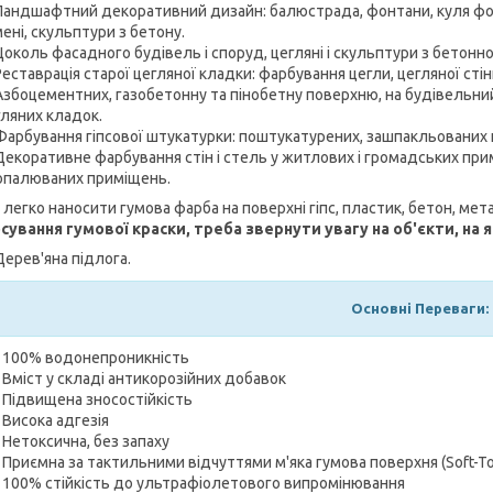
Ландшафтний декоративний дизайн: балюстрада, фонтани, куля фон
ені, скульптури з бетону.
Цоколь фасадного будівель і споруд, цегляні і скульптури з бетонно
Реставрація старої цегляної кладки: фарбування цегли, цегляної стін
Азбоцементних, газобетонну та пінобетну поверхню, на будівельний
гляних кладок.
Фарбування гіпсової штукатурки: поштукатурених, зашпакльованих 
Декоративне фарбування стін і стель у житлових і громадських при
опалюваних приміщень.
легко наносити гумова фарба на поверхні гіпс, пластик, бетон, мет
сування гумової
краски
, треба звернути увагу на об'єкти, на 
Дерев'яна підлога.
Основні Переваги:
- 100% водонепроникність
- Вміст у складі антикорозійних добавок
- Підвищена зносостійкість
- Висока адгезія
- Нетоксична, без запаху
- Приємна за тактильними відчуттями м'яка гумова поверхня (Soft-T
- 100% стійкість до ультрафіолетового випромінювання