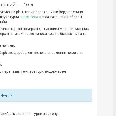
шневий — 10 л
тися на різні типи поверхонь: шифер, черепиця,
 штукатурка,
шпаклівка
, цегла, газо- та пінобетон,
арби.
ена на різні поверхні кольорових металів залізних
верхні, а також легко наноситься на більшість типів
в погоди.
Фарбекс фарба для якісного оновлення нового та
х.
до перепадів температури, водночас не
ї фарби:
вий стіл, квітники, урни з бетону.