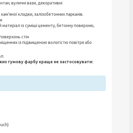
тан, вуличні вази, декоративні
 кам'яної кладки, залізобетонних парканів.
и.
 матеріал із суміші цементу, бетонну поверхню,
поверхонь стін
міщеннях із підвищеною вологістю повітря або
ал.
яких
гумову фарбу
краще не застосовувати:
ouch)