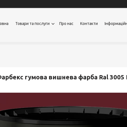
овна
Товари та послуги
Про нас
Контакти
Інформацій
арбекс гумова вишнева фарба Ral 3005 F