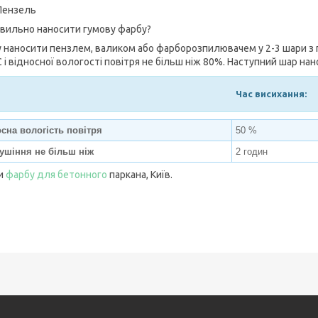
Пензель
авильно наносити гумову фарбу?
 наносити пензлем, валиком або фарборозпилювачем у 2-3 шари з 
С і відносної вологості повітря не більш ніж 80%. Наступний шар н
Час висихання:
сна вологість повітря
50 %
ушіння не більш ніж
2 годин
и
фарбу для бетонного
паркана, Київ.