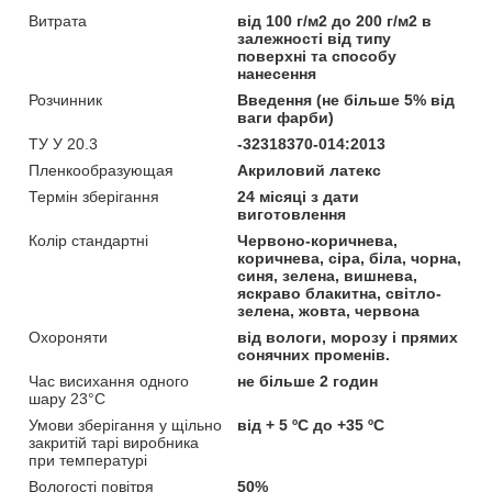
Витрата
від 100 г/м2 до 200 г/м2 в
залежності від типу
поверхні та способу
нанесення
Розчинник
Введення (не більше 5% від
ваги фарби)
ТУ У 20.3
-32318370-014:2013
Пленкообразующая
Акриловий латекс
Термін зберігання
24 місяці з дати
виготовлення
Колір стандартні
Червоно-коричнева,
коричнева, сіра, біла, чорна,
синя, зелена, вишнева,
яскраво блакитна, світло-
зелена, жовта, червона
Охороняти
від вологи, морозу і прямих
сонячних променів.
Час висихання одного
не більше 2 годин
шару 23°С
Умови зберігання у щільно
від + 5 ºС до +35 ºС
закритій тарі виробника
при температурі
Вологості повітря
50%