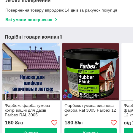
Умови повернення
Повернення товару впродовж 14 днів за рахунок покупця
Всі умови повернення
Подібні товари компанії
Фарбекс фарба гумова
Фарбекс гумова вишнева
Фарб
колір вишні для дахів
фарба Ral 3005 Farbex 12
фарб
Farbex RAL 3005
кг
12 к
вишнева 12 кг
160
180
₴/кг
₴/кг
від