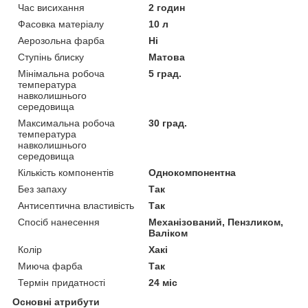
Час висихання
2 годин
Фасовка матеріалу
10 л
Аерозольна фарба
Ні
Ступінь блиску
Матова
Мінімальна робоча
5 град.
температура
навколишнього
середовища
Максимальна робоча
30 град.
температура
навколишнього
середовища
Кількість компонентів
Однокомпонентна
Без запаху
Так
Антисептична властивість
Так
Спосіб нанесення
Механізований, Пензликом,
Валіком
Колір
Хакі
Миюча фарба
Так
Термін придатності
24 міс
Основні атрибути