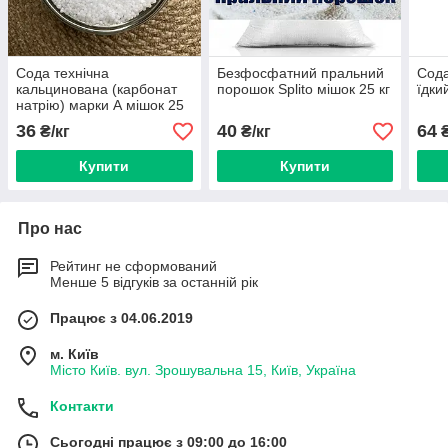
Сода технічна
Безфосфатний пральний
Сода
кальцинована (карбонат
порошок Splito мішок 25 кг
їдки
натрію) марки А мішок 25
кг
36
40
64
₴/кг
₴/кг
₴
Купити
Купити
Про нас
Рейтинг не сформований
Менше 5 відгуків за останній рік
Працює з 04.06.2019
м. Київ
Місто Київ. вул. Зрошувальна 15, Київ, Україна
Контакти
Сьогодні працює з 09:00 до 16:00