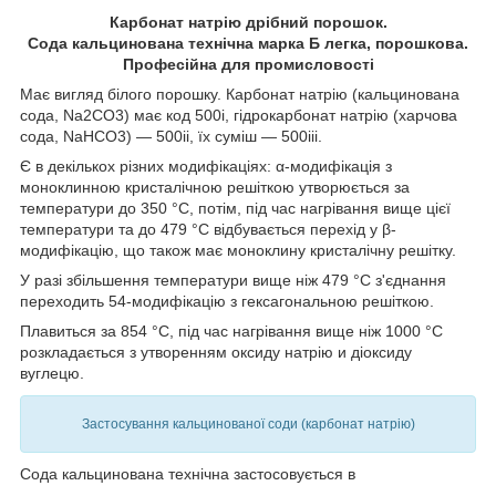
Карбонат натрію дрібний порошок.
Сода кальцинована технічна марка Б легка, порошкова.
Професійна для промисловості
Має вигляд білого порошку. Карбонат натрію (кальцинована
сода, Na
2
CO
3
) має код 500i, гідрокарбонат натрію (харчова
сода, NaHCO
3
) — 500ii, їх суміш — 500iii.
Є в декількох різних модифікаціях: α-модифікація з
моноклинною кристалічною решіткою утворюється за
температури до 350 °C, потім, під час нагрівання вище цієї
температури та до 479 °C відбувається перехід у β-
модифікацію, що також має моноклину кристалічну решітку.
У разі збільшення температури вище ніж 479 °C з'єднання
переходить 54-модифікацію з гексагональною решіткою.
Плавиться за 854 °C, під час нагрівання вище ніж 1000 °C
розкладається з утворенням оксиду натрію и діоксиду
вуглецю.
Застосування кальцинованої соди (карбонат натрію)
Сода кальцинована технічна застосовується в