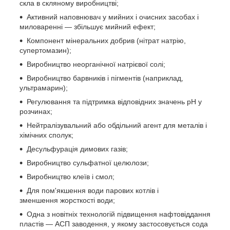
скла в скляному виробництві;
Активний наповнювач у мийних і очисних засобах і
миловаренні — збільшує мийний ефект;
Компонент мінеральних добрив (нітрат натрію,
супертомазин);
Виробництво неорганічної натрієвої солі;
Виробництво барвників і пігментів (наприклад,
ультрамарин);
Регулювання та підтримка відповідних значень pH у
розчинах;
Нейтралізувальний або обдільний агент для металів і
хімічних сполук;
Десульфурація димових газів;
Виробництво сульфатної целюлози;
Виробництво клеїв і смол;
Для пом'якшення води парових котлів і
зменшення жорсткості води;
Одна з новітніх технологій підвищення нафтовіддання
пластів — АСП заводення, у якому застосовується сода