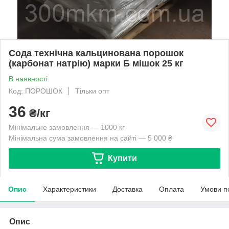
Сода технічна кальцинована порошок
(карбонат натрію) марки Б мішок 25 кг
В наявності
Код: ПОРОШОК
Тільки опт
36
₴/кг
Мінімальне замовлення — 1000 кг
Мінімальна сума замовлення на сайті — 5 000 ₴
Купити
Опис
Характеристики
Доставка
Оплата
Умови п
Опис