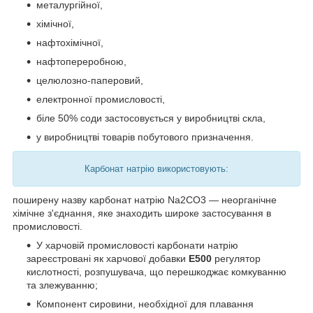
металургійної,
хімічної,
нафтохімічної,
нафтопереробною,
целюлозно-паперовий,
електронної промисловості,
біле 50% соди застосовується у виробництві скла,
у виробництві товарів побутового призначення.
Карбонат натрію використовують:
поширену назву карбонат натрію Na2CO3 — неорганічне
хімічне з'єднання, яке знаходить широке застосування в
промисловості.
У харчовій промисловості карбонати натрію
зареєстровані як харчової добавки
E500
регулятор
кислотності, розпушувача, що перешкоджає комкуванню
та злежуванню;
Компонент сировини, необхідної для плавання