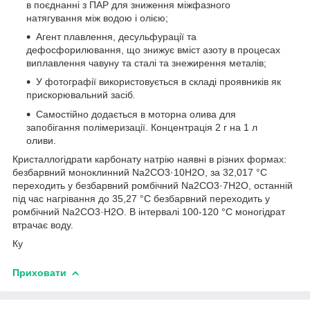
в поєднанні з ПАР для зниження міжфазного
натягування між водою і олією;
Агент плавлення, десульфурації та
дефосфорилювання, що знижує вміст азоту в процесах
виплавлення чавуну та сталі та знежирення металів;
У фотографії використовується в складі проявників як
прискорювальний засіб
.
Самостійно додається в моторна олива для
запобігання полімеризації. Концентрація 2 г на 1 л
оливи.
Кристаллогідрати карбонату натрію наявні в різних формах:
безбарвний моноклинний Na
2
CO
3
·10H
2
O, за 32,017 °C
переходить у безбарвний ромбічний Na
2
CO
3
·7H
2
O, останній
під час нагрівання до 35,27 °C безбарвний переходить у
ромбічний Na
2
CO
3
·H
2
O. В інтервалі 100-120 °C моногідрат
втрачає воду.
Ку
Приховати