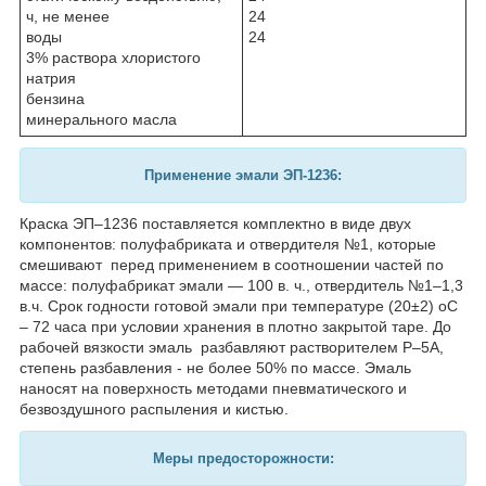
ч, не менее
24
воды
24
3% раствора хлористого
натрия
бензина
минерального масла
Применение
эмали ЭП-1236:
Краска ЭП–1236 поставляется комплектно в виде двух
компонентов: полуфабриката и отвердителя №1, которые
смешивают перед применением в соотношении частей по
массе: полуфабрикат эмали — 100 в. ч., отвердитель №1–1,3
в.ч. Срок годности готовой эмали при температуре (20±2)
о
С
– 72 часа при условии хранения в плотно закрытой таре. До
рабочей вязкости эмаль разбавляют растворителем Р–5А,
степень разбавления - не более 50% по массе. Эмаль
наносят на поверхность методами пневматического и
безвоздушного распыления и кистью.
Меры предосторожности: