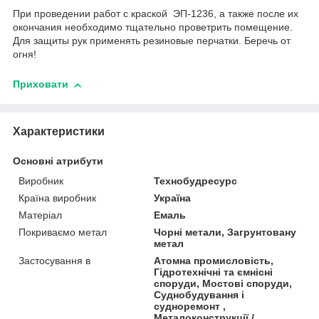
При проведении работ с краской ЭП-1236, а также после их
окончания необходимо тщательно проветрить помещение.
Для защиты рук применять резиновые перчатки. Беречь от
огня!
Приховати
Характеристики
Основні атрибути
Виробник
Технобудресурс
Країна виробник
Україна
Матеріал
Емаль
Покриваємо метал
Чорні метали, Загрунтовану
метал
Застосування в
Атомна промисловість,
Гідротехнічні та ємнісні
споруди, Мостові споруди,
Суднобудування і
судноремонт ,
Металоконструкції /