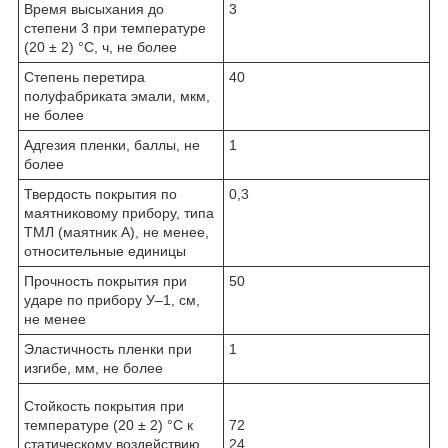
Время высыхания до
3
степени 3 при температуре
(20 ± 2) °C, ч, не более
Степень перетира
40
полуфабриката эмали, мкм,
не более
Адгезия пленки, баллы, не
1
более
Твердость покрытия по
0,3
маятниковому прибору, типа
ТМЛ (маятник А), не менее,
относительные единицы
Прочность покрытия при
50
ударе по прибору У–1, см,
не менее
Эластичность пленки при
1
изгибе, мм, не более
Стойкость покрытия при
температуре (20 ± 2) °C к
72
статическому воздействию,
24