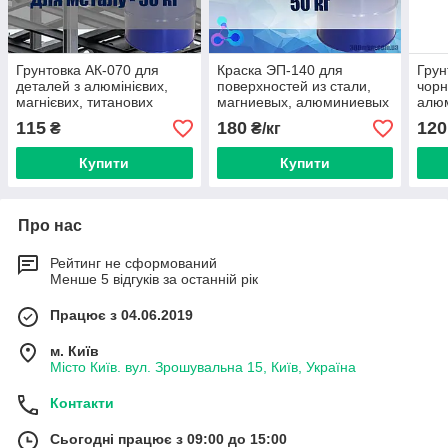
Грунтовка АК-070 для
Краска ЭП-140 для
Грун
деталей з алюмінієвих,
поверхностей из стали,
чорн
магнієвих, титанових
магниевых, алюминиевых
алюм
сплавів і сталі вуглецевої і
и титановых сплавов
анти
115
180
120
₴
₴/кг
нержавіючої.
Купити
Купити
Про нас
Рейтинг не сформований
Менше 5 відгуків за останній рік
Працює з 04.06.2019
м. Київ
Місто Київ. вул. Зрошувальна 15, Київ, Україна
Контакти
Сьогодні працює з 09:00 до 15:00