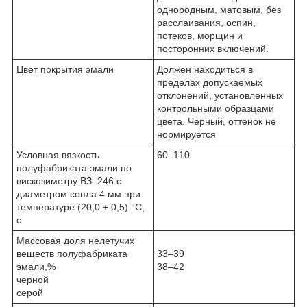
однородным, матовым, без
расслаивания, оспин,
потеков, морщин и
посторонних включений.
Цвет покрытия эмали
Должен находиться в
пределах допускаемых
отклонений, установленных
контрольными образцами
цвета. Черный, оттенок не
нормируется
Условная вязкость
60–110
полуфабриката эмали по
вискозиметру ВЗ–246 с
диаметром сопла 4 мм при
температуре (20,0 ± 0,5) °C,
с
Массовая доля нелетучих
веществ полуфабриката
33–39
эмали,%
38–42
черной
серой