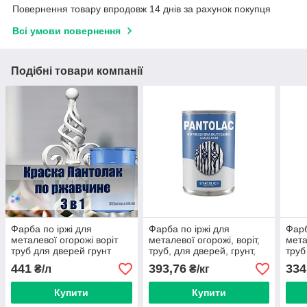
Повернення товару впродовж 14 днів за рахунок покупця
Всі умови повернення
Подібні товари компанії
Фарба по іржі для
Фарба по іржі для
Фарб
металевої огорожі воріт
металевої огорожі, воріт,
мета
труб для дверей грунт
труб, для дверей, грунт,
труб
фарба
фарба
фар
441
393,76
334
₴/л
₴/кг
Купити
Купити