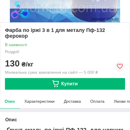
Фарба по іржі 3 в 1 для металу Пф-132
ферокор
В наявності
Роздріб
130
₴/кг
Мінімальна сума замовлення на сайті — 5 000 ₴
Купити
Опис
Характеристики
Доставка
Оплата
Умови п
Опис
Ґрунт-емаль по іржі
ПФ-132
для чорних