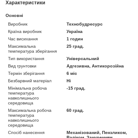
Характеристики
Основні
Виробник
Технобудресурс
Країна виробник
Україна
Час висихання
1 годин
Максимальна
25 град.
температура зберігання
Тип використання
Універсальний
Вид грунтовки
Адгезивна, Антикорозійна
Термін зберігання
6 міс
Безбарвний матеріал
Ні
Мінімальна робоча
-15 град.
температура
навколишнього
середовища
Максимальна робоча
60 град.
температура
навколишнього
середовища
Спосіб нанесення
Механізований, Пензликом,
Валіком, Зануренням