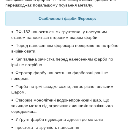
перешкоджає подальшому псування металу.
Особливості фарби Ферокор:
ПФ-132 наноситься як ґрунтовка, у наступним
етапом наноситься второвим шаром фарби.
Перед нанесенням ферокора поверхню не потрібно
вирівнювати.
Капітальна зачистка перед нанесенням фарби по
іржі не потрібно.
Ферокор фарбу наносять на фарбовані раніше
поверхні.
Фарба по іржі швидко сохне, лягає рівно, щільним
шаром.
Створює монолітний водонепроникний шар, що
захищає метал від агресивних чинників зовнішнього
середовища.
У ґрунт фарби підвищена адгезія до металів
простота та зручність нанесення