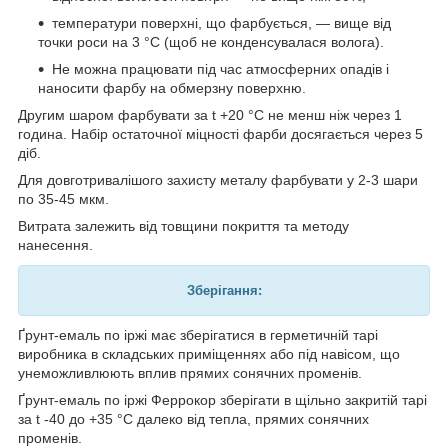
температури поверхні, що фарбується, — вище від
точки роси на 3 °C (щоб не конденсувалася волога).
Не можна працювати під час атмосферних опадів і
наносити фарбу на обмерзну поверхню.
Другим шаром фарбувати за t +20 °C не менш ніж через 1
година. Набір остаточної міцності фарби досягається через
5
діб.
Для довготривалішого захисту металу фарбувати у 2-3 шари
по 35-45 мкм.
Витрата залежить від товщини покриття та методу
нанесення.
Зберігання:
Ґрунт-емаль по іржі має зберігатися в герметичній тарі
виробника в складських приміщеннях або під навісом, що
унеможливлюють вплив прямих сонячних променів.
Ґрунт-емаль по іржі Феррокор зберігати в щільно закритій тарі
за t -40 до +35 °C далеко від тепла, прямих сонячних
променів.