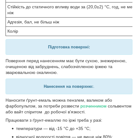
Стійкість до статичного впливу води за (20,0±2) °C, год, не мен
ніж
Адгезія, бал, не більш ніж
Колір
Підготовка поверхні:
Поверхня перед нанесенням має бути сухою, знежиреною,
очищеною від забруднень, слабозчіпленою іржею та
зварювальною окалиною.
Нанесення на поверхню:
.
Наносити ґрунт-емаль можна пензлем, валиком або
фарбопультом, за потреби розвести
розчинником
сольвентом
або вайт спіритом до робочої в'язкості.
Працювати з ґрунт-емаллю по іржі треба у разі:
температури — від -15 °C до +35 °C;
відносної вологості повітря — не вище ніж 80%;