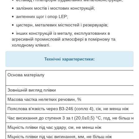
залізних мостів і мостових конструкцій;
антенних щог і опор LEP;
цистерн, металевих місткостей і резервуарів;
інших конструкцій із металу, експлуатованих в
агресивній промисловій атмосфері в помірному та
холодному кліматі.
Технічні характеристики:
Основа матеріалу
Зовнішній вигляд плівки
Масова частка нелетких речовин, %
Пояслова в'язкість через В3-246 (сопло 4), сік, не менш ніж
Час висихання до ступеня 3 за t (20,0±0,5) °C, год, не більш ніж
Міцність плівки під час удару, см, не менш ніж
Міцність плівки під час вигинання, мм, не більш ніж