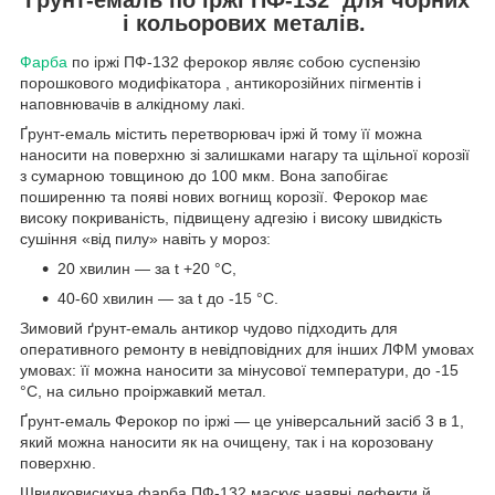
і кольорових металів.
Фарба
по іржі ПФ-132 ферокор являє собою суспензію
порошкового модифікатора , антикорозійних пігментів і
наповнювачів в алкідному лакі.
Ґрунт-емаль містить перетворювач іржі й тому її можна
наносити на поверхню зі залишками нагару та щільної корозії
з сумарною товщиною до 100 мкм. Вона запобігає
поширенню та появі нових вогнищ корозії. Ферокор має
високу покриваність, підвищену адгезію і високу швидкість
сушіння «від пилу» навіть у мороз:
20 хвилин — за t +20 °C,
40-60 хвилин — за t до -15 °C.
Зимовий ґрунт-емаль антикор чудово підходить для
оперативного ремонту в невідповідних для інших ЛФМ умовах
умовах: її можна наносити за мінусової температури, до -15
°C, на сильно проіржавкий метал.
Ґрунт-емаль Ферокор по іржі — це універсальний засіб 3 в 1,
який можна наносити як на очищену, так і на корозовану
поверхню.
Швидковисихна фарба ПФ-132 маскує наявні дефекти й