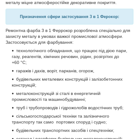
металу міцне атмосферостійке декоративне покриття.
Призначення сфери застосування 3 в 1 Ферокор
:
Ремонтна фарба 3 в 1 Феррокор розроблена спеціально для
захисту металу в умовах важкої промислової атмосфери.
Застосовується для фарбування:
технологічного обладнання, що працює під дією пари,
газу, реагентів, хімічних речовин, рідин, розігрітих до
+60 °C;
гаражів і дахів, воріт, парканів, огорож,
будівельних металевих конструкцій і залізобетонних
конструкцій;
металоконструкцій зі сталі в енергетичній
промисловості та машинобудуванні;
труб і трубопроводів і гідрожолобів водостічних труб;
сільськогосподарської техніки та залізничного
транспорту так само портових споруд і судно;
будівельних транспортних засобів і спецтехніки;
естакад і платформ будівельних металоконструкцій;