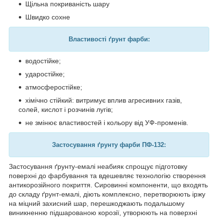
Щільна покриваність шару
Швидко сохне
Властивості ґрунт фарби:
водостійке;
ударостійке;
атмосферостійке;
хімічно стійкий: витримує вплив агресивних газів,
солей, кислот і розчинів лугів;
не змінює властивостей і кольору від УФ-променів.
Застосування ґрунту фарби ПФ-132:
Застосування ґрунту-емалі неабияк спрощує підготовку
поверхні до фарбування та вдешевляє технологію створення
антикорозійного покриття. Сировинні компоненти, що входять
до складу ґрунт-емалі, діють комплексно, перетворюють іржу
на міцний захисний шар, перешкоджають подальшому
виникненню підшарованою корозії, утворюють на поверхні